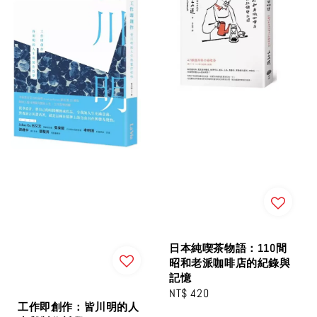
日本純喫茶物語：110間
昭和老派咖啡店的紀錄與
記憶
Regular
NT$ 420
工作即創作：皆川明的人
price