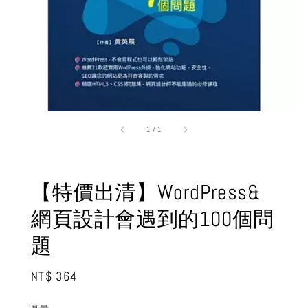
1
/
1
【特價出清】WordPress&
網頁設計會遇到的100個問
題
Regular
NT$ 364
price