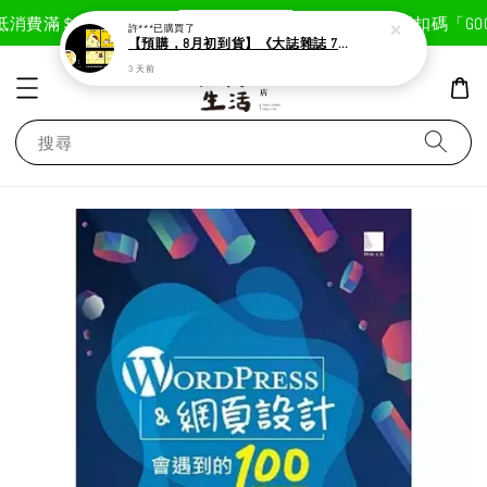
現在去購物！
消費滿＄1800免運費
首次註冊輸入折扣碼「GOOD
許***
已購買了
【預購，8月初到貨】《大誌雜誌 7月號 第 196 期》封面：布丁狗
3 天前
搜尋