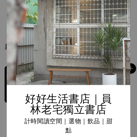
Regular
NT$ 480
price
1
/
10
新品上架
好好生活書店｜員
林老宅獨立書店
計時閱讀空間｜選物｜飲品｜甜
點