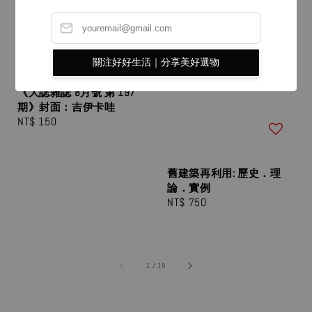
關注好好生活｜分享美好選物
【預購，9月初到貨】
《大誌雜誌 8月號 第 197
期》封面：吉伊卡哇
Regular
NT$ 150
price
舊建築再利用: 歷史．理
論．實例
Regular
NT$ 750
price
1
/
19