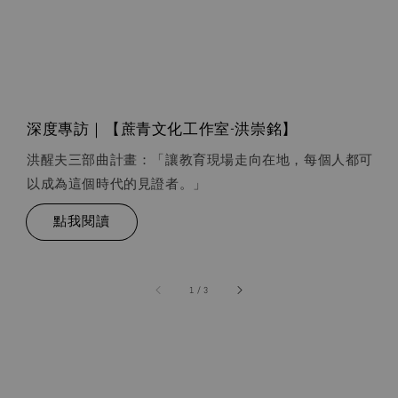
深度專訪｜【蔗青文化工作室-洪崇銘】
洪醒夫三部曲計畫：「讓教育現場走向在地，每個人都可
以成為這個時代的見證者。」
點我閱讀
accessibility.of
1
/
3