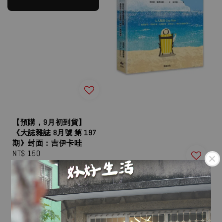
【預購，9月初到貨】
《大誌雜誌 8月號 第 197
期》封面：吉伊卡哇
Regular
NT$ 150
price
迷你退休：如何在不犠牲
事業的前提，勇敢放下工
作去冒險、學習、實現夢
想