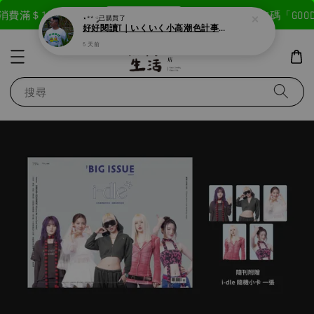
現在去購物！
消費滿＄1800免運費
首次註冊輸入折扣碼「GOODL
⋆** ༘
已購買了
好好閱讀T｜いくいく小高潮色計事務所X好好生活書店聯名款
5 天前
搜尋