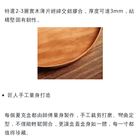
特選2-3層實木薄片經緯交錯膠合，厚度可達3mm，結
構堅固有韌性。
匠人手工量身打造
每個夏克盒都由師傅量身製作，手工裁剪打磨、彎曲定
型，不僅能輕鬆開合，更讓盒蓋盒身如一體，每一寸都
值得珍藏。