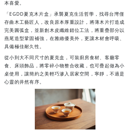
本喜愛。
「EGDD夏克木片盒」承襲夏克生活哲學，找尋台灣僅
存曲木工藝匠人，改良原本厚重設計，將薄木片打造成
完美圓弧盒，並新創木皮纖維錯位工法，將重疊部分以
燕尾造型鞏固補強，在雅緻優美外，更讓木材會呼吸、
具備極佳耐久性。
從小到大不同尺寸的夏克盒，可裝廚房食材、客廳零
食、床頭飾品，將零碎小物整合收藏，也可疊起做為小
桌使用，讓簡約之美輕巧滲入居家空間，寧靜，不過是
心靈的井然有序。