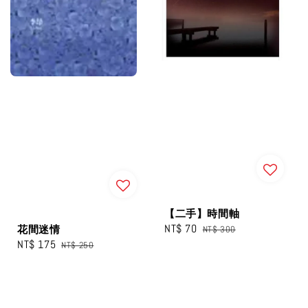
【二手】時間軸
Sale
NT$ 70
Regular
花間迷情
NT$ 300
Sale
NT$ 175
Regular
price
price
NT$ 250
price
price