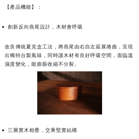
【產品機能】：
創新反向燕尾設計，木材會呼吸
改良傳統夏克盒工法，將燕尾由右自左延展捲曲，呈現
出獨特台製風味，同時讓木材有良好呼吸空間，面臨溫
濕度變化，能膨脹收縮不分裂。
三層實木相疊，交乘堅實結構