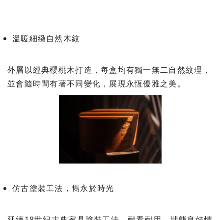
溫暖細緻自然木紋
外層以經典櫻桃木打造，每盒均有獨一無二自然紋理，
並會隨時間有著不同變化，展現永恆優雅之美。
仿古塗裝工法，雋永於時光
延續18世紀古典家具塗裝工法，耐看耐用，狀態良好情