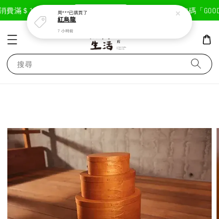
現在去購物！
費滿＄1800免運費
首次註冊輸入折扣碼「GOODLI
周***
已購買了
紅烏龍
7 小時前
搜尋