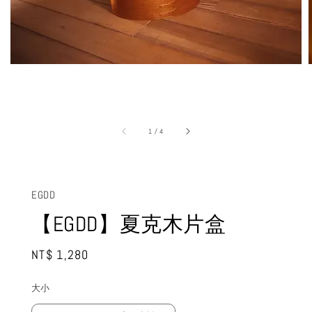
1
/
4
EGDD
【EGDD】夏克木片盒
Regular
NT$ 1,280
price
大小