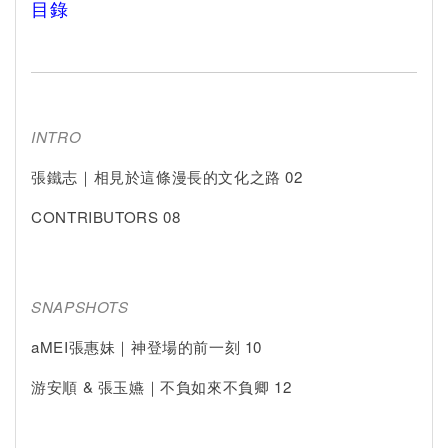
目錄
INTRO
張鐵志｜相見於這條漫長的文化之路 02
CONTRIBUTORS 08
SNAPSHOTS
aMEI張惠妹｜神登場的前一刻 10
游安順 & 張玉嬿｜不負如來不負卿 12