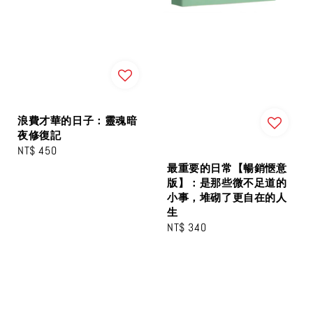
浪費才華的日子：靈魂暗
夜修復記
Regular
NT$ 450
price
最重要的日常【暢銷愜意
版】：是那些微不足道的
小事，堆砌了更自在的人
生
Regular
NT$ 340
price