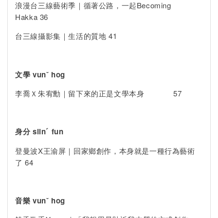
浪漫台三線藝術季｜循著公路，一起Becoming
Hakka 36
台三線攝影集｜生活的質地 41
文學 vunˇ hog
李喬Ｘ朱宥勳｜留下來的正是文學本身 57
身分 siinˊ fun
登曼波X王渝屏｜回家鄉創作，本身就是一種行為藝術
了 64
音樂 vunˇ hog