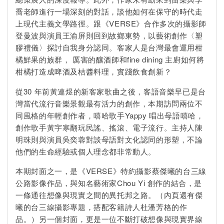
喬老師進行一場深刻的對話，談他如何在保守的時代走
上現代主義文學路徑。跟《VERSE》合作多次的攝影師
登曼波與演員王渝屏則回到故鄉東勢，以藝術創作〈塑
膠禮儀〉探討自我身分認同。客家人是台灣最會運用柑
橘鮮果的族群， 厲害的釀酒師和fine dining 主廚如何將
柑橘打造成啤酒及桔醬料理，實踐飲食創新？
從30 年前黃連煜的新客家歌曲之後，客語音樂早已是台
灣當代流行音樂景觀最有活力的創作，本期訪問兩位不
同風格的年輕創作者，嘻哈歌手Yappy 唱出母語嘻哈，
創作歌手黃宇寒翻玩民謠、搖滾、電子流行。主持人陳
明珠則與演員吳奕蓉對談母語對文化認同的形塑，不論
他們的生命經驗或個人理念都非常動人。
本期封面之一，是《VERSE》特約攝影蔡傑曦的台三線
公路影像作品，與知名藝術家Chou Yi 創作的結合，是
一條通往想像與現實之間的異托邦之路。（內頁還有傑
曦的台三線攝影專題，搭配客籍詩人杜潘芳格的作
品。）另一個封面，更是一位不斷打破想像與現實界線