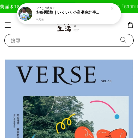
現在去購物！
滿＄1800免運費
首次註冊輸入折扣碼「GOODLIFE
⋆** ༘
已購買了
好好閱讀T｜いくいく小高潮色計事務所X好好生活書店聯名款
5 天前
搜尋