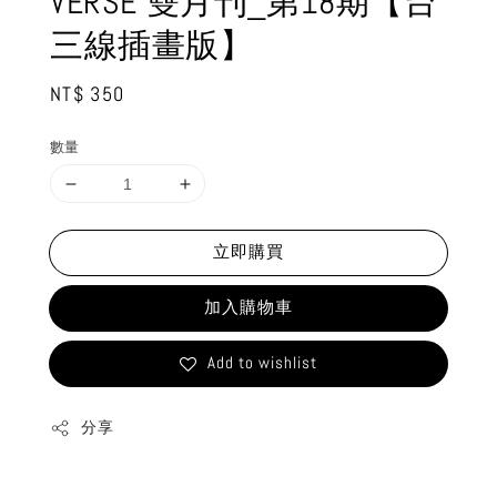
VERSE 雙月刊_第18期【台
三線插畫版】
Regular
NT$ 350
price
數量
立即購買
加入購物車
Add to wishlist
分享