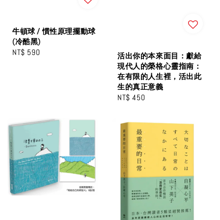
牛頓球 / 慣性原理擺動球
(冷酷黑)
Regular
NT$ 590
活出你的本來面目：獻給
price
現代人的榮格心靈指南：
在有限的人生裡，活出此
生的真正意義
Regular
NT$ 450
price