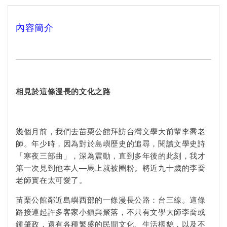
內容簡介
相見於這條漫長的文化之路
幾個月前，我們去苗栗公館拜訪台灣文學大前輩李喬老
師。年少時，因為對於島嶼歷史的追尋，閱讀文學史詩
「寒夜三部曲」，深為震動，直到多年後的此刻，我才
第一次見到他本人—馬上就被圈粉。將近九十歲的李喬
老師實在太可愛了。
苗栗公館鄰近島嶼西部的一條漫長公路：台三線。這條
路接連起許多客家小鎮與聚落，不只有文學大師李喬或
鍾肇政，還有各種繁盛的民間文化、生活樣貌，以及不