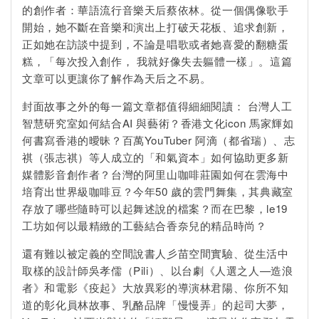
的創作者：華語流行音樂天后蔡依林。從一個偶像歌手
開始，她不斷在音樂和演出上打破天花板、追求創新，
正如她在訪談中提到，不論是唱歌或者她喜愛的翻糖蛋
糕，「每次投入創作， 我就好像失去軀體一樣」。這篇
文章可以更讓你了解作為天后之不易。
封面故事之外的每一篇文章都值得細細閱讀： 台灣人工
智慧研究室如何結合AI 與藝術？香港文化icon 馬家輝如
何書寫香港的曖昧？百萬YouTuber 阿滴（都省瑞）、志
祺（張志祺）等人成立的「和氣資本」如何協助更多新
媒體影音創作者？台灣的阿里山咖啡莊園如何在雲海中
培育出世界級咖啡豆？今年50 歲的雲門舞集，其典藏室
存放了哪些隨時可以起舞述說的檔案？而在巴黎，le19
工坊如何以最精緻的工藝結合香奈兒的精品時尚？
還有難以被定義的空間說書人彡苗空間實驗、從生活中
取樣的設計師吳孝儒（Pili）、以台劇《人選之人—造浪
者》和電影《疫起》大放異彩的導演林君陽、你所不知
道的彰化員林故事、乳酪品牌「慢慢弄」的起司大夢，