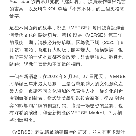
YouTuber 沙西米與她的「鱷鄰居」、演員兼作家鄧九雲
的書桌，以及時尚KOL 李瑜「不辣不休」的三個風格關
鍵字。
這些不同面向的故事，都是《VERSE》每日認真記錄台
灣當代文化的關鍵切片。第18 期是《VERSE》第三年
的最後一期，請務必好好珍藏。因為從下期（2023 年8
月號）開始，會進行大改版，開本變大、結構微調，但
你所喜愛的一切本質都不會改變，只會更強大。歡迎您
隨時告訴我們喜歡和不喜歡的欄目。
一個全新消息：在2023 年8 月26、27 日兩天， VERSE
將舉辦三年來最大活動，且是台灣最盛大的文化創意產
業大會，邀請不同文化領域的代表性人物，從文化創造
者到商業創新者，從設計美學到影視音產業，從AI 對內
容的影響到品牌的創意行銷。這是一場思想的盛宴，也
有好看的演出，和全新概念的VERSE Market。7 月初
將開始報名。
《VERSE》雜誌將啟動第四年的訂閱，並且有更多新計