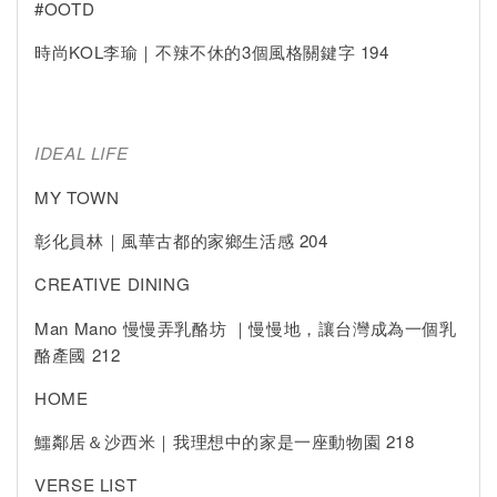
#OOTD
時尚KOL李瑜｜不辣不休的3個風格關鍵字 194
IDEAL LIFE
MY TOWN
彰化員林｜風華古都的家鄉生活感 204
CREATIVE DINING
Man Mano 慢慢弄乳酪坊 ｜慢慢地，讓台灣成為一個乳
酪產國 212
HOME
鱷鄰居＆沙西米｜我理想中的家是一座動物園 218
VERSE LIST