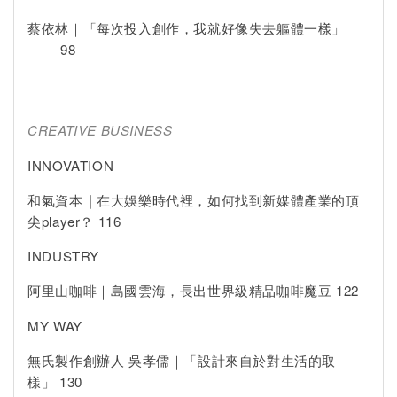
蔡依林｜「每次投入創作，我就好像失去軀體一樣」
98
CREATIVE BUSINESS
INNOVATION
和氣資本
｜
在大娛樂時代裡，如何找到新媒體產業的頂
尖player？ 116
INDUSTRY
阿里山咖啡｜島國雲海，長出世界級精品咖啡魔豆 122
MY WAY
無氏製作創辦人 吳孝儒｜「設計來自於對生活的取
樣」 130