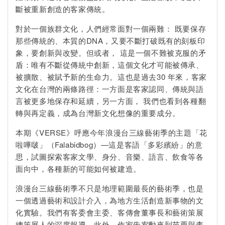
斷被重新創造的客家傳統。
對於一個族群文化，人們經常面對一個兩難： 既要保存
那些傳統的、本質的DNA，又要不斷打破既有的刻板印
象，要創新與改變。但或者， 這是一個不難被克服的矛
盾：唯有不斷從傳統中創新，這個文化才可能被傳承、
被擴散、被賦予新的生命力。這也是過去30 年來，客家
文化在台灣的兩條路徑：一方面是客家認同、傳統與語
言被更多地保存和延續，另一方面， 我們也看到各種翻
轉與再定義，成為台灣新文化想像的重要成分。
本期《VERSE》呼應今年浪漫台三線藝術季的主題「花
啦嗶啵」（Falabidbog）—這是客語「多彩繽紛」的意
思，試圖探索客家文學、身分、音樂、語言、飲食等各
面向中，各種新的可能如何被建造。
浪漫台三線藝術季不只是地理範圍最長的藝術季，也是
一個透過藝術和設計介入，為地方生活創造新事物的文
化實驗。我們有客委會主委、客傳會董事長和藝術策展
總策展人的深度報導。此外，作家朱宥勳來到苗栗與李