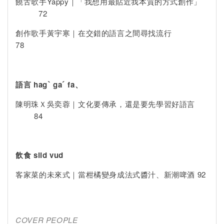
饒舌歌手Yappy｜「我想用最貼近我本質的方式創作」
72
創作歌手黃宇寒｜在交錯的語言之間尋找流行
78
語言 hagˋ gaˊ fa、
陳明珠Ｘ吳奕蓉｜文化要傳承，還是要先學習好語言
84
飲食 siid vud
客家菜的未來式｜當柑橘變身成法式醬汁、新潮啤酒 92
COVER PEOPLE