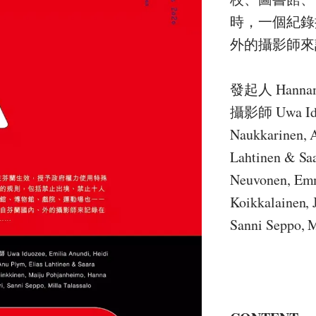
時，一個紀錄
外的攝影師來
發起人 Hannama
攝影師 Uwa Iduoz
Naukkarinen, A
Lahtinen & Saa
Neuvonen, Emm
Koikkalainen, 
Sanni Seppo, M