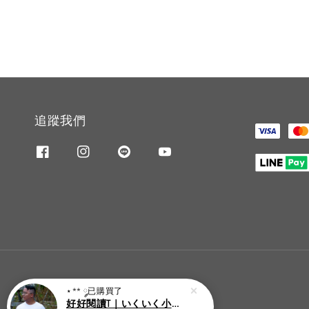
追蹤我們
⋆** ༘
已購買了
好好閱讀T｜いくいく小高潮色計事務所X好好生活書店聯名款