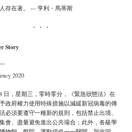
人存在著。 — 亨利・馬蒂斯
 Story
￣
gency 2020
3 月 18 日，星期三，零時零分，《緊急狀態法》在
予政府權力使用特殊措施以減緩新冠病毒的傳
活必須要遵守一種新的規則，包括禁止出境、
集會、盡量避免進出公共場合；此外，各級學
博物館、戲院、運動場也一一關閉。與此同