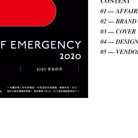
CONTENT
01 — AFFAIR
02 — BRAND
03 — COVER
04 — DESIG
05 — VENDO