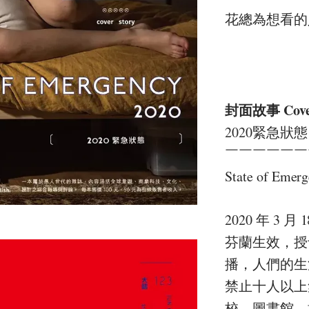
花總為想看的
封面故事 Cover
2020緊急狀態
￣￣￣￣￣￣
State of Emer
2020 年 
芬蘭生效，授
播，人們的生
禁止十人以上
校、圖書館、