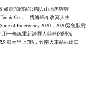
S
維龍加國家公園與山地黑猩猩
Ten & Co，一塊海綿布改寫人生
State of Emergency 2020，2020緊急狀態
N
用一條線重新詮釋人與椅的關係
RS
每天早上7點，竹南火車站西出口