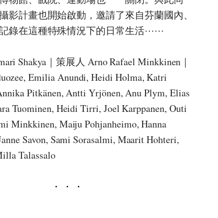
攝影計畫也開始啟動，邀請了來自芬蘭國內、
記錄在這種特殊情況下的日常生活⋯⋯
ri Shakya｜策展人 Arno Rafael Minkkinen｜
ee, Emilia Anundi, Heidi Holma, Katri
nnika Pitkänen, Antti Yrjönen, Anu Plym, Elias
ra Tuominen, Heidi Tirri, Joel Karppanen, Outi
i Minkkinen, Maiju Pohjanheimo, Hanna
Janne Savon, Sami Sorasalmi, Maarit Hohteri,
illa Talassalo