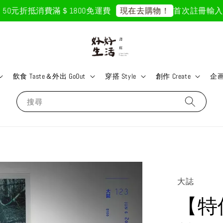
0元折抵
消費滿＄1800免運費
首次註冊輸入折扣碼
現在去購物！
飲食 Taste＆外出 GoOut
穿搭 Style
創作 Create
企画 
搜尋
大誌
【特