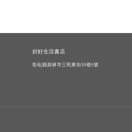
好好生活書店
彰化縣員林市三民東街59巷5號