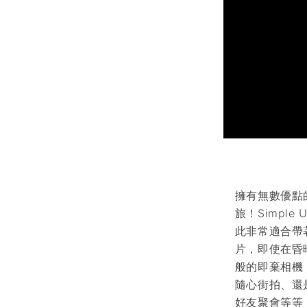
擁有無數優點的
旅！Simpl
此非常適合帶
片，即使在昏
般的即棄相機
隨心街拍、還
好友聚會等等，