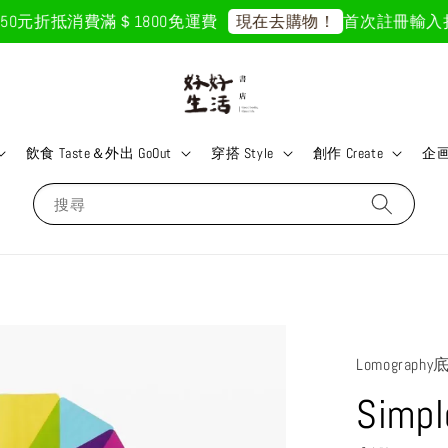
元折抵
消費滿＄1800免運費
首次註冊輸入折扣碼「
現在去購物！
飲食 Taste＆外出 GoOut
穿搭 Style
創作 Create
企画 
搜尋
Lomograp
Sim