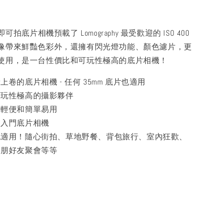
se 即可拍底片相機預載了 Lomography 最受歡迎的 ISO 400
像帶來鮮豔色彩外，還擁有閃光燈功能、顏色濾片，更
使用，是一台性價比和可玩性極高的底片相機！
卷的底片相機 - 任何 35mm 底片也適用
可玩性極高的攝影夥伴
、輕便和簡單易用
的入門底片相機
也適用！隨心街拍、草地野餐、背包旅行、室內狂歡、
親朋好友聚會等等