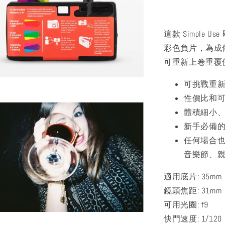
這款 Simple U
彩色負片，為成
可重新上卷重覆
可挑戰重新上
性價比和
體積細小
新手必備
任何場合
音樂節、
適用底片: 35mm
鏡頭焦距: 31mm
可用光圈: f9
快門速度: 1/120