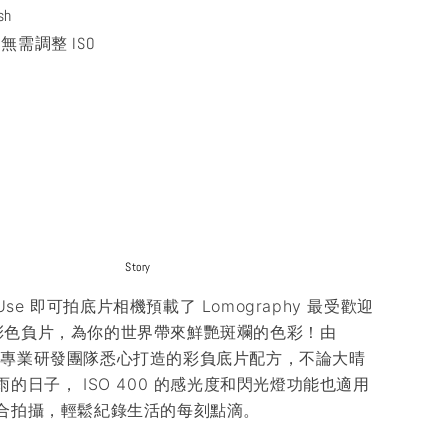
ash
: 無需調整 ISO
Story
e Use 即可拍底片相機預載了 Lomography 最受歡迎
00 彩色負片，為你的世界帶來鮮艷斑斕的色彩！由
phy 專業研發團隊悉心打造的彩負底片配方，不論大晴
的日子， ISO 400 的感光度和閃光燈功能也適用
合拍攝，輕鬆紀錄生活的每刻點滴。