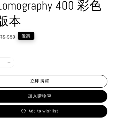
mography 400 彩色
版本
egular
優惠
T$ 950
rice
立即購買
加入購物車
Add to wishlist