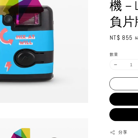
機－Lo
負片
Sale
NT$ 855
R
N
price
p
數量
分享