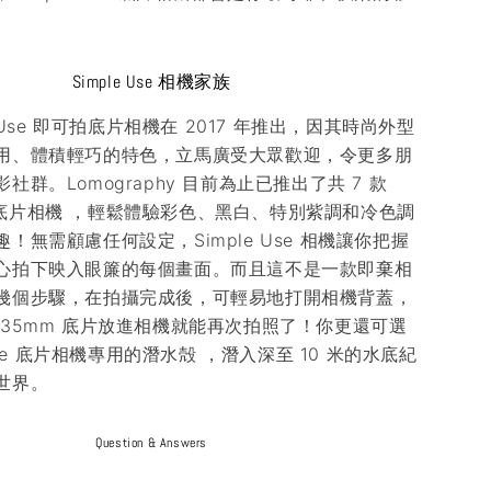
Simple Use 相機家族
e Use 即可拍底片相機在 2017 年推出，因其時尚外型
用、體積輕巧的特色，立馬廣受大眾歡迎，令更多朋
社群。Lomography 目前為止已推出了共 7 款
Use 底片相機 ，輕鬆體驗彩色、黑白、特別紫調和冷色調
！無需顧慮任何設定，Simple Use 相機讓你把握
心拍下映入眼簾的每個畫面。而且這不是一款即棄相
幾個步驟，在拍攝完成後，可輕易地打開相機背蓋，
 35mm 底片放進相機就能再次拍照了！你更還可選
 Use 底片相機專用的潛水殻 ，潛入深至 10 米的水底紀
世界。
Question & Answers