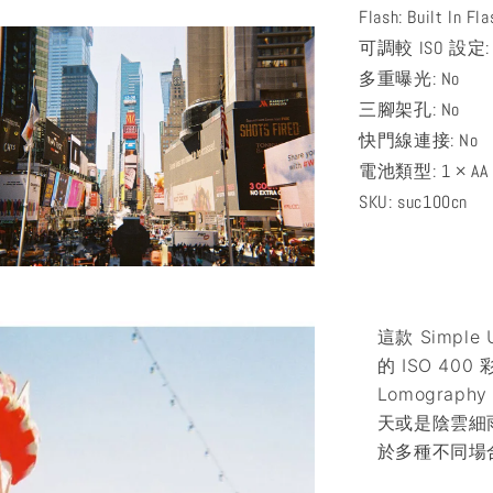
Flash: Built In Fl
可調較 ISO 設定
多重曝光: No
三腳架孔: No
快門線連接: No
電池類型: 1 × AA
SKU: suc100cn
這款 Simpl
的 ISO 4
Lomogra
天或是陰雲細雨
於多種不同場