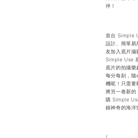
伴！
首台 Simpl
設計、簡單易
友加入底片攝影
Simple 
底片的拍攝樂趣
每分每刻，隨
機呢！只需要
將另一卷新的
購 Simple
錄神奇的海洋
/