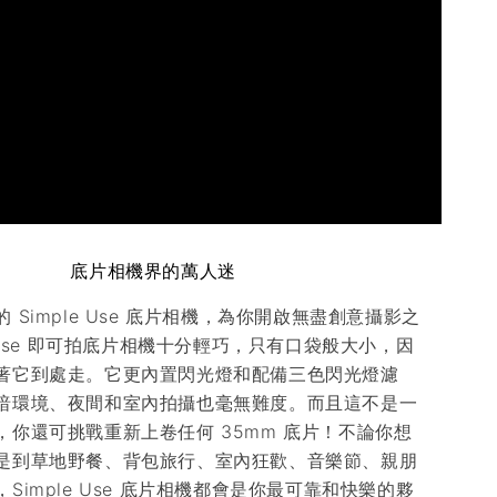
底片相機界的萬人迷
 Simple Use 底片相機，為你開啟無盡創意攝影之
e Use 即可拍底片相機十分輕巧，只有口袋般大小，因
著它到處走。它更內置閃光燈和配備三色閃光燈濾
暗環境、夜間和室內拍攝也毫無難度。而且這不是一
，你還可挑戰重新上卷任何 35mm 底片！不論你想
是到草地野餐、背包旅行、室內狂歡、音樂節、親朋
Simple Use 底片相機都會是你最可靠和快樂的夥