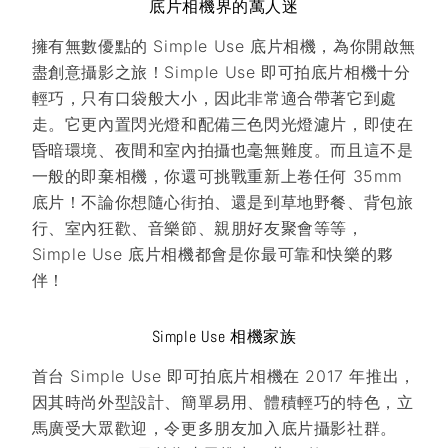
底片相機界的萬人迷
擁有無數優點的 Simple Use 底片相機，為你開啟無
盡創意攝影之旅！Simple Use 即可拍底片相機十分
輕巧，只有口袋般大小，因此非常適合帶著它到處
走。它更內置閃光燈和配備三色閃光燈濾片，即使在
昏暗環境、夜間和室內拍攝也毫無難度。而且這不是
一般的即棄相機，你還可挑戰重新上卷任何 35mm
底片！不論你想隨心街拍、還是到草地野餐、背包旅
行、室內狂歡、音樂節、親朋好友聚會等等，
Simple Use 底片相機都會是你最可靠和快樂的夥
伴！
Simple Use 相機家族
首台 Simple Use 即可拍底片相機在 2017 年推出，
因其時尚外型設計、簡單易用、體積輕巧的特色，立
馬廣受大眾歡迎，令更多朋友加入底片攝影社群。