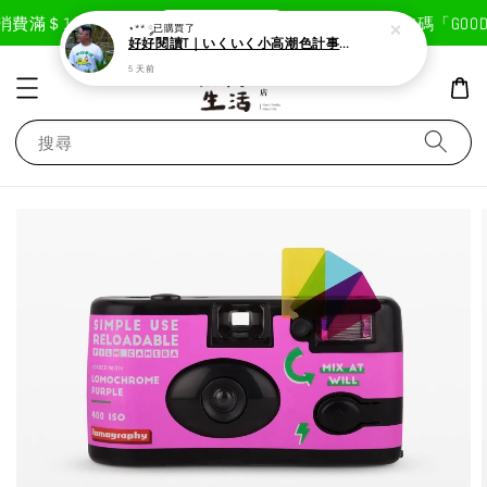
現在去購物！
費滿＄1800免運費
首次註冊輸入折扣碼「GOODLI
⋆** ༘
已購買了
好好閱讀T｜いくいく小高潮色計事務所X好好生活書店聯名款
5 天前
搜尋