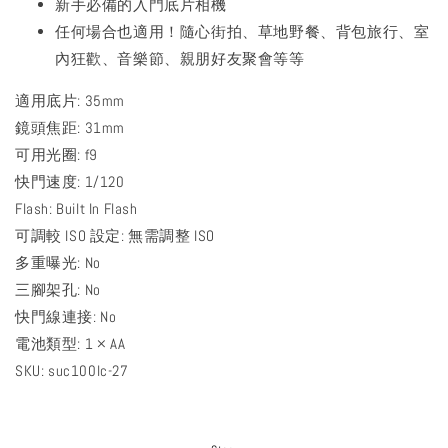
新手必備的入門底片相機
任何場合也適用！隨心街拍、草地野餐、背包旅行、室
內狂歡、音樂節、親朋好友聚會等等
適用底片: 35mm
鏡頭焦距: 31mm
可用光圈: f9
快門速度: 1/120
Flash: Built In Flash
可調較 ISO 設定: 無需調整 ISO
多重曝光: No
三腳架孔: No
快門線連接: No
電池類型: 1 × AA
SKU: suc100lc-27