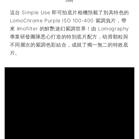
Story
這台 Simple Use 即可拍底片相機預載了別具特色的
LomoChrome Purple ISO 100-400 紫調負片，帶
來 #nofilter 的鮮艷迷幻紫調世界！由 Lomography
專業研發團隊悉心打造的特別底片配方，幼滑顆粒與
不同層次的紫調色彩結合，成就了獨一無二的特效底
片。