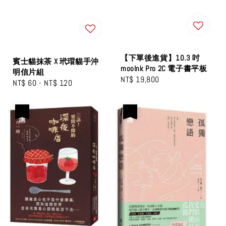
【下單後進貨】10.3 吋
賓士貓抹茶 X 玳瑁貓手沖
mooInk Pro 2C 電子書平板
明信片組
Regular
NT$ 19,800
Regular
NT$ 60
-
NT$ 120
price
price
優惠
優惠