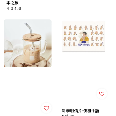
本之旅
Regular
NT$ 450
price
科學明信片-佛祖手語