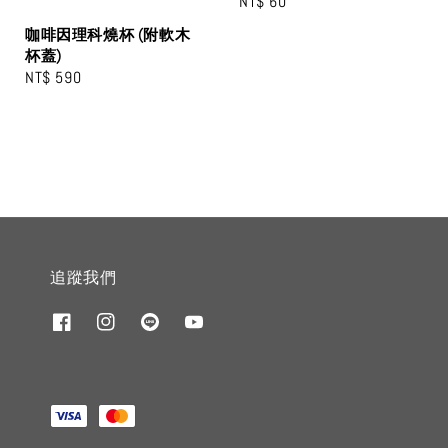
Regular
NT$ 60
price
咖啡因理科燒杯 (附軟木
杯蓋)
Regular
NT$ 590
price
追蹤我們