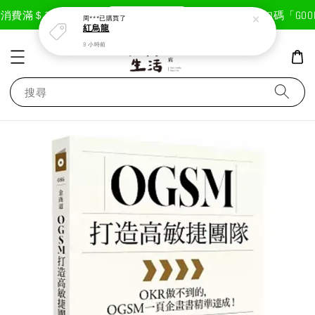
現在去購物！
消費滿＄1800免運費
首次註冊輸入折扣碼「GOODL
周***
已購買了
紅烏龍
9 小時前
搜尋