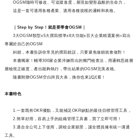
OGSM隨時可修改、可追蹤進度，展現如變形蟲般的生命力，
這是一套可適用各種產業、適用各種規模的邏輯和表格。
｜Step by Step！就是要學會OGSM｜
3大OGSM類型x5大撰寫標準x8大功能x百大企業精選案例=寫出
專屬於自己的OGSM
糾錯，本書告訴你常見的撰寫錯誤，只要避免做錯就會做對！
本書獨家！輔導300家企業淬鍊而出的獨門檢查法，用邏輯思維層
層檢視正確度，產出能夠執行，帶出結果的OGSM完美表格。
隨書附贈OGSM空白跨頁大表，換你也來試試看！
本書特色
1.一套既有OKR優點，又能補足OKR缺點的最佳目標管理工具 。
2.簡單好用，容易上手的組織管理工具書，買了立即可用！
3.適合全公司上下使用，調校企業願景，讓全體員擁有統一溝通
工具。