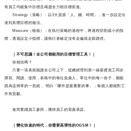
有員工均能集中目標且竭盡全力朝目標前進。
Strategy（策略）：以3大資源「人、錢、時間」，進一步設定出
達到具體目標的做法。
Measure（檢核）：在執行策略的過程中，將過程切割成小的指
標，透過設定小指標，讓執行者確定沒有走偏或走錯路徑。
｜不可思議！全公司都能用的目標管理工具！｜
你相信嗎？
只要一張表就能讓全公司上下，從總經理到第一線基礎員工同步
撰寫、閱讀、使用，表格中的每位負責人、單位中的每一份子，都能
因為這簡單的一頁紙， 明白「哪件是最重要的事」，每個人都能對工
作有貢獻。
進而實踐員工參與，獲得員工的當責承諾。
｜變化快速的時代，你需要高彈性的OGSM！｜