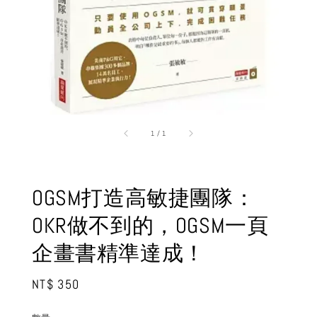
1
/
1
OGSM打造高敏捷團隊：
OKR做不到的，OGSM一頁
企畫書精準達成！
Regular
NT$ 350
price