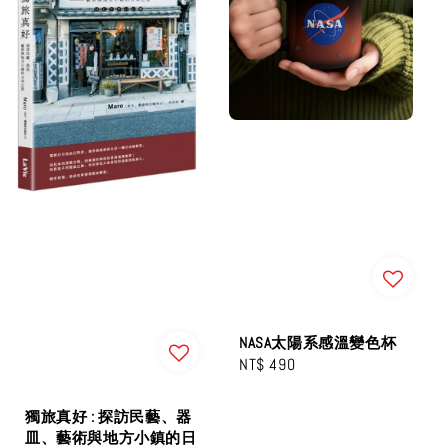
NASA太陽系感溫變色杯
Regular
NT$ 490
price
獨旅真好 : 探訪民藝、器
皿、藝術與地方小鎮的日