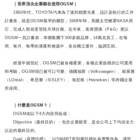
｜世界頂尖企業都在使用OGSM｜
1950年代，TOYOTA汽車為了達到精實生產，設計及執行的工作
計畫表，就是OGSM最早的雛型；1969年時，美國太空總署NASA用
它，完成人類首度登陸月球任務。近年來，美商寶僑（P&G）更以
OGSM一頁計畫表，串聯集團下300多個品牌，14萬名員工，在每
周、每月、每季的溝通和會議中，各自獨立運作，協調互助。
經過半個世紀，OGSM已被各種產業，各種企業規模的公司運用
和考驗，OGSM現已被可口可樂、德國福斯（Volkswagen）、歐萊雅
（LOréal）、希思黎（SISLEY）、海尼根（Heineken）等跨國企業
所採用。
｜什麼是OGSM？｜
OGSM由以下4大內容所組成：
Objective（最終目的）：包含企業願景，是全公司上下均須全力
以赴的最終目的。
Goal（具體目標）：以SMART原則將目標化為實際作為，讓所