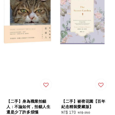
【二手】身為職業拍貓
【二手】祕密花園【百年
人：不論如何，拍貓人生
紀念精裝愛藏版】
還是少了許多煩惱
Sale
NT$ 170
Regular
NT$ 350