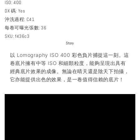
ISO: 400
DX 碼: Yes
沖洗過程: C41
每卷可曝光張數: 36
SKU: f436c3
Story
以 Lomography ISO 400 彩色負片捕捉這一刻。這
卷底片擁有中等 ISO 和細顆粒度，能夠呈現出具有
經典底片效果的成像。無論在晴天還是陰天下拍攝，
它亦能提供出色的效果，是一卷值得信賴的底片！