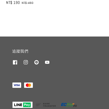
Sale
NT$ 190
Regular
NT$ 480
price
price
price
price
追蹤我們