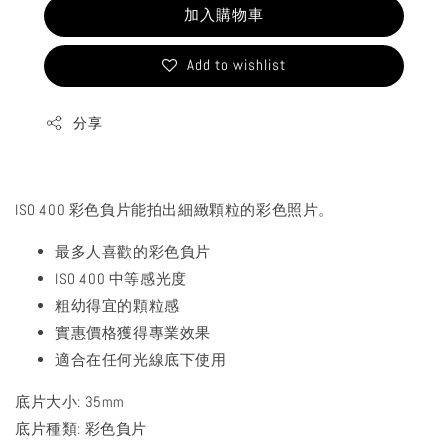
加入購物車
Add to wishlist
分享
ISO 400 彩色負片能拍出細緻顆粒的彩色照片。
最多人喜歡的彩色負片
ISO 400 中等感光度
粗幼得宜的顆粒感
實惠價格獲得專業效果
適合在任何光線底下使用
底片大小: 35mm
底片種類: 彩色負片