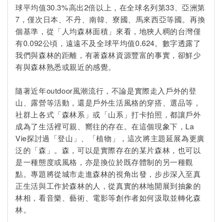
球平均值30.3%高出2倍以上，在全球名列第33、亞洲第
7，僅次日本、不丹、南韓、寮國、馬來西亞等國。再換
個基準，從「人均森林面積」來看，地狹人稠的台灣僅
有0.092公頃，遠遠不及全球平均值0.624。數字透露了
我們與森林的距離，有著森林資源豐富的事實，卻鮮少
有與森林熟悉或親近的感覺。
隨著近年outdoor風潮流行，不論是實際走入戶外的登
山、露營等活動，還是戶外生活風格的穿搭、選品等，
社群上各式「森林系」或「山系」打卡拍照，都讓戶外
成為了生活裡可親、嚮往的存在。在這個現象下，La
Vie探討過「登山」、「植物」，這次將主題延展為更廣
泛的「森」。森，可以是實際存在的某片森林，也可以
是一種態度或風格，亦是換位於既存體制的另一種觀
點。專題將從城市走進森林的視角出發，步步深入至真
正生活與工作於森林的人，從真實的林地開展到抽象的
林相，看音樂、藝術、電影等創作者如何汲取並轉化森
林。