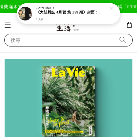
現在去購物！
費滿＄1800免運費
首次註冊輸入折扣碼「GOODLI
石***
已購買了
《大誌雜誌 4月號 第 193 期》封面：Solar 頌樂
3 天前
搜尋