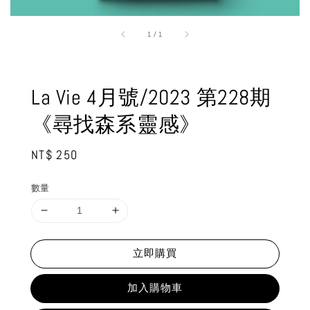
1
/
1
La Vie 4月號/2023 第228期
《尋找森系靈感》
Regular
NT$ 250
price
數量
立即購買
加入購物車