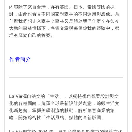
內容除了來自台灣，亦有英國、日本、泰國等國的探
討，由此也看見不同國家對森林的不同運用與想像。為
什麼我們想走入森林？森林又反饋於我們什麼？在如今
大勢的森林憧憬下，各篇文章與每個你我的經驗中，都
埋有屬於自己的答案。
作者簡介
La Vie源自法文的「生活」，以獨特視角觀看設計與文
化的各種面向，蒐羅全球最新設計與創意，綜觀生活文
化新趨勢，掌握美學潮流的脈動，解析創意商業的策
略，開拓綜合性「生活風格」媒體的全新版圖。
La Vie創立於 2004 年，身為台灣最具影響力的設計文化