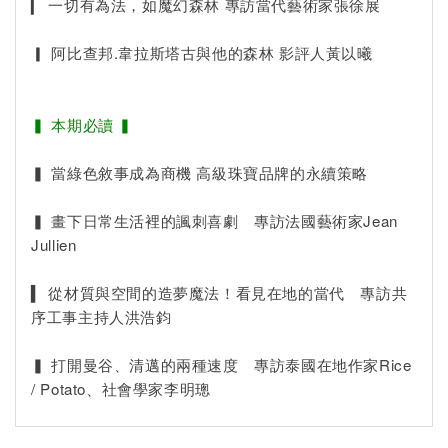
▎ 一切有為法，如魔幻森林 專訪當代藝術家張徐展
▎ 阿比查邦.韋拉斯塔古與他的森林 影評人黃以曦
▍ 本期必讀 ▍
▍ 當綠色敘事成為商機 高級珠寶品牌的永續策略
▍ 畫下日常生活裡的諷刺喜劇 專訪法國藝術家Jean
Jullien
▍ 從材質與空間的造夢魔法！看見在地的當代 專訪共
序工事主持人洪浩鈞
▍ 打開曼谷、清邁的兩種速度 專訪泰國在地作家Rice
/ Potato、社會學家李明璁