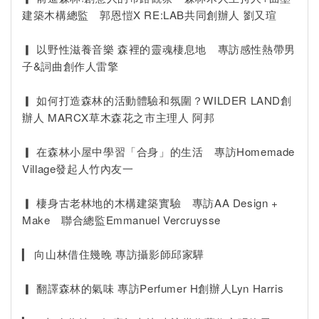
建築木構總監 郭恩愷X RE:LAB共同創辦人 劉又瑄
▎ 以野性滋養音樂 森裡的靈魂棲息地 專訪感性熱帶男
子&詞曲創作人雷擎
▎ 如何打造森林的活動體驗和氛圍？WILDER LAND創
辦人 MARCX草木森花之市主理人 阿邦
▎ 在森林小屋中學習「合身」的生活 專訪Homemade
Village發起人竹內友一
▎ 棲身古老林地的木構建築實驗 專訪AA Design +
Make 聯合總監Emmanuel Vercruysse
▎ 向山林借住幾晚 專訪攝影師邱家驊
▎ 翻譯森林的氣味 專訪Perfumer H創辦人Lyn Harris