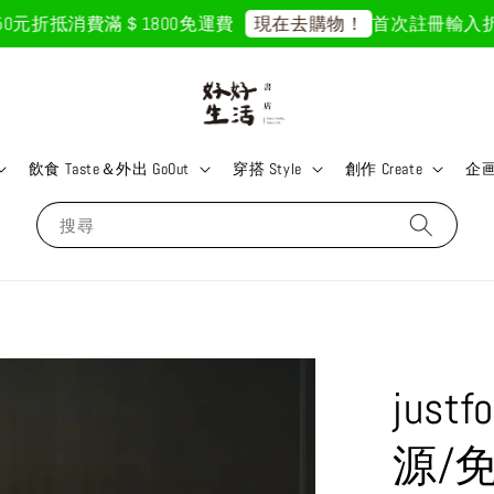
元折抵
消費滿＄1800免運費
首次註冊輸入折扣碼「
現在去購物！
飲食 Taste＆外出 GoOut
穿搭 Style
創作 Create
企画 
搜尋
jus
源/