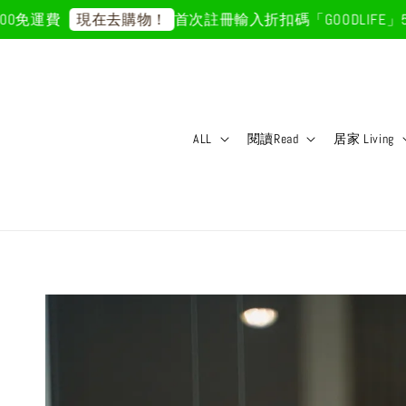
免運費
首次註冊輸入折扣碼「GOODLIFE」50
現在去購物！
ALL
閱讀Read
居家 Living