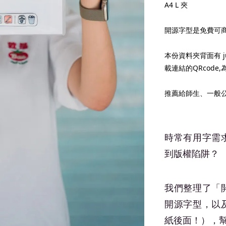
A4 L 夾
開源字型是免費可
本份資料夾背面有 j
載連結的QRcod
推薦給師生、一般
時常有用字需
到版權陷阱？
我們整理了「
開源字型，以
紙後面！），