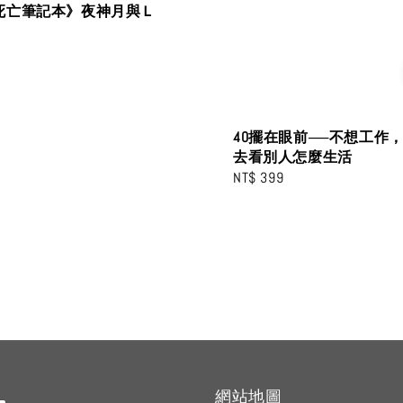
死亡筆記本》夜神月與Ｌ
40擺在眼前──不想工作
去看別人怎麼生活
Regular
NT$ 399
price
網站地圖