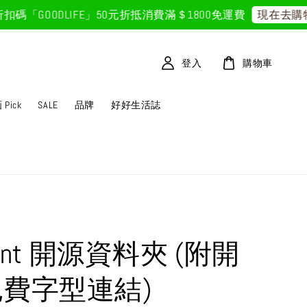
GOODLIFE」50元折抵
消費滿＄1800免運費
現在去購物！
登入
購物車
Pick
SALE
品牌
好好生活誌
tfont 開源資料夾 (附開
免費字型連結)