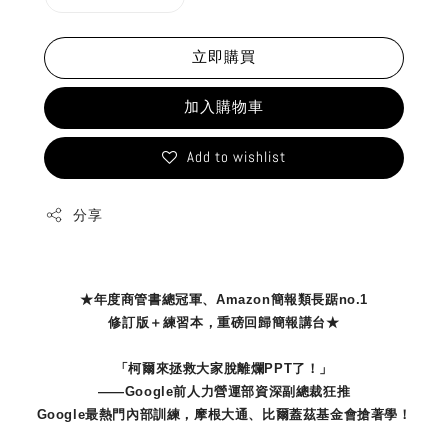
立即購買
加入購物車
Add to wishlist
分享
★年度商管書總冠軍、Amazon簡報類長踞no.1
修訂版＋練習本，重磅回歸簡報講台★
「柯爾來拯救大家脫離爛PPT了！」
——Google前人力營運部資深副總裁狂推
Google最熱門內部訓練，摩根大通、比爾蓋茲基金會搶著學！