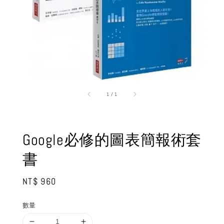
1
/
1
Google必修的圖表簡報術套
書
Regular
NT$ 960
price
數量