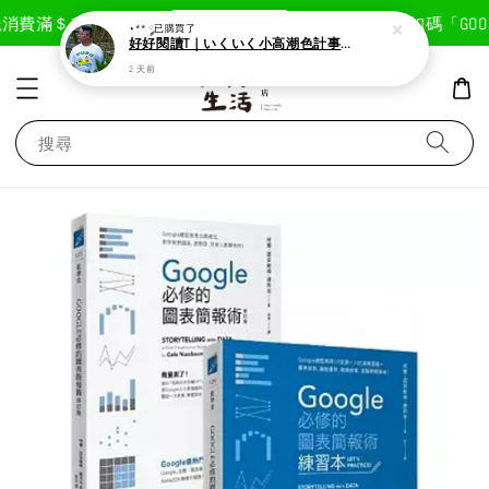
現在去購物！
消費滿＄1800免運費
首次註冊輸入折扣碼「GOODL
⋆** ༘
已購買了
好好閱讀T｜いくいく小高潮色計事務所X好好生活書店聯名款
2 天前
搜尋