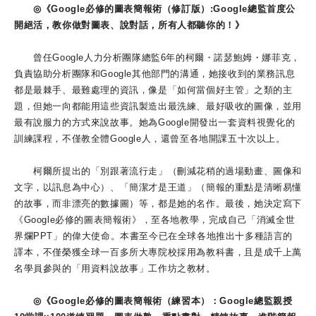
◎《Google必修的圖表簡報術（修訂版）:Google總監首度公
開絕活，教你做對圖表、說對話，所有人都聽你的！》
曾任Google人力分析團隊總監6年的柯爾・諾瑟鮑姆・娜菲克，
負責協助分析團隊和Google其他部門的溝通，她接收到的業務訊息
都是最棘手、最難處理的資訊，像是「如何當個好主管」之類的主
題，但她一向都能用這些資訊製造出最洗練、最好吸收的圖像，並用
最有說服力的方式來說故事。她為Google開發出一套資料視覺化的
訓練課程，不僅教全體Google人，還曾至各地開課五十次以上。
柯爾所提出的「別跟著流行走」（刪減花稍的過場動畫、圖像和
文字，以訊息為中心）、「簡潔才是王道」（簡報的重點是清晰易懂
的故事，而非漂亮的數據圖）等，都是她的名作。最後，她決定寫下
《Google必修的圖表簡報術》，至各地教學，完成自己「消滅全世
界爛PPT」的偉大使命。本書至今已在全球各地推出十多種語言的
譯本，不僅榮獲全球一百多所大專院校採用為教科書，且是成千上萬
名學員參與的「用資料說故事」工作坊之教材。
◎《Google必修的圖表簡報術（練習本）：Google總監親授