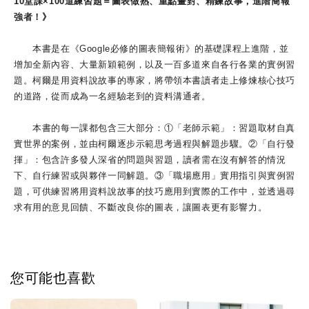
10堂課×100道練習題＝圖表做熟、重點畫對、精鍊故事，進階簡報
強者！》
本書是在《Google必修的圖表簡報術》的基礎課程上進階，並
增加全新內容、大量新穎範例，以及一百多道來自各行各業的實例習
題。柯爾是用資料說故事的專家，將帶領本書讀者走上修煉核心技巧
的道路，從而成為一名經驗老到的資料溝通者。
本書的每一課都包含三大部分：①「老師示範」：習題取材自真
實世界的案例，並由柯爾逐步示範思考過程與解題步驟。②「自行發
揮」：包含許多發人深省的問題與習題，讀者需在沒有解答的情況
下、自行練習或與夥伴一同解題。③「職場應用」實用指引與實例習
題，可供練習將用資料說故事的技巧應用到實際的工作中，並透過尋
求有用的意見回饋、不斷改良你的圖表，讓圖表更有影響力。
您可能也喜歡