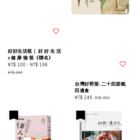
好好生活筷｜ 好 好 生 活
x 健 康 愉 筷《聯名》
Sale
NT$ 100
-
NT$ 196
Regular
price
price
NT$ 280
台灣好野菜: 二十四節氣
田邊食
Sale
NT$ 245
Regular
NT$ 350
price
price
優惠
優惠