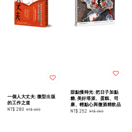
甜點慢時光: 把日子加點
一個人大丈夫: 微型出版
糖, 美好塔派、蛋糕、司
的工作之道
康、輕點心與微酒精飲品
Sale
NT$ 280
Regular
NT$ 400
Sale
NT$ 252
Regular
NT$ 360
price
price
price
price