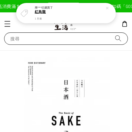
現在去購物！
抵
消費滿＄1800免運費
首次註冊輸入折扣碼「GOOD
周***
已購買了
紅烏龍
1 天前
搜尋