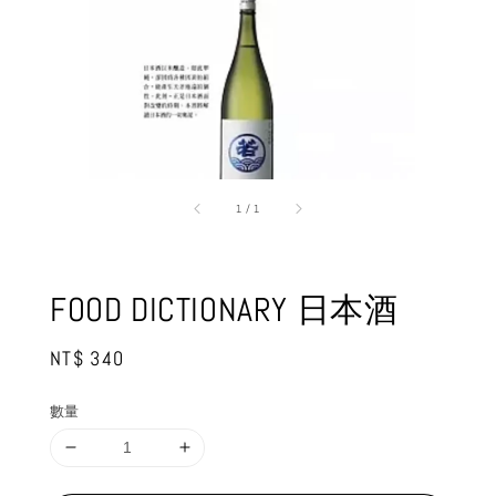
1
/
1
FOOD DICTIONARY 日本酒
Regular
NT$ 340
price
數量