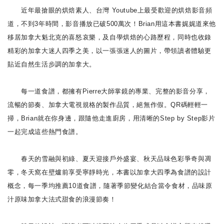
近年最搶眼的烘焙素人、台灣 Youtube上最受歡迎的烘焙影音頻
道，不到3年時間，影音播放已破500萬次！Brian用這本書娓娓道來他
移居加拿大魁北克的喜怒哀樂，及自學烘焙的心路歷程，同時也收錄
精彩的加拿大迷人四季之美，以一張張迷人的圖片，帶領讀者體驗更
貼近自然生活步調的加拿大。
每一道食譜，都擁有Pierre大師掌鏡的專業、完整的影音分享，
流暢的節奏、加拿大電視規格的製作品質，絕無作假。QR碼輕輕一
掃，Brian就在你身邊，跟隨他走進廚房，用清晰的Step by Step影片
一起完成這些熱門食譜。
春天的雪融與初綠、夏天迎接戶外盛宴、秋天品味色彩爭奇與凋
零，冬天窩在壁爐前享受寧靜時光，本書以加拿大四季為食譜的設計
概念，每一季均推薦10道食譜，隨著季節變化結合當令食材，品味原
汁原味加拿大法式甜食的浪漫節奏！