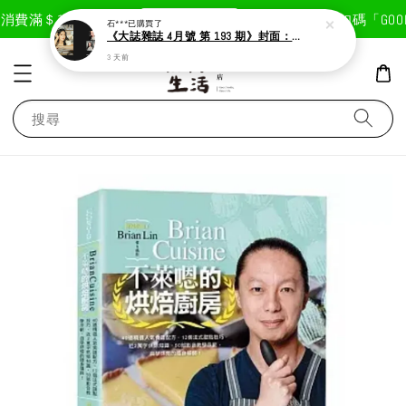
現在去購物！
消費滿＄1800免運費
首次註冊輸入折扣碼「GOODL
石***
已購買了
《大誌雜誌 4月號 第 193 期》封面：Solar 頌樂
3 天前
搜尋