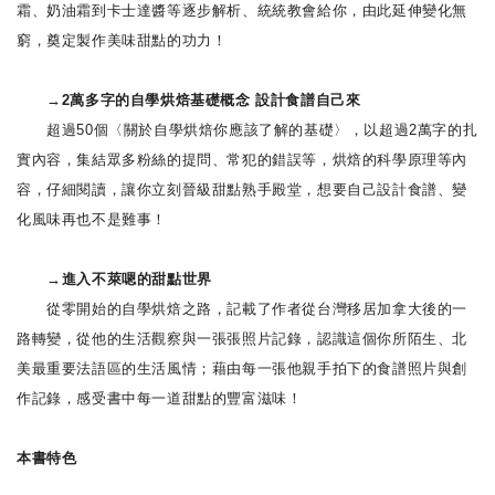
霜、奶油霜到卡士達醬等逐步解析、統統教會給你，由此延伸變化無
窮，奠定製作美味甜點的功力！
→2萬多字的自學烘焙基礎概念 設計食譜自己來
超過50個〈關於自學烘焙你應該了解的基礎〉，以超過2萬字的扎
實內容，集結眾多粉絲的提問、常犯的錯誤等，烘焙的科學原理等內
容，仔細閱讀，讓你立刻晉級甜點熟手殿堂，想要自己設計食譜、變
化風味再也不是難事！
→進入不萊嗯的甜點世界
從零開始的自學烘焙之路，記載了作者從台灣移居加拿大後的一
路轉變，從他的生活觀察與一張張照片記錄，認識這個你所陌生、北
美最重要法語區的生活風情；藉由每一張他親手拍下的食譜照片與創
作記錄，感受書中每一道甜點的豐富滋味！
本書特色