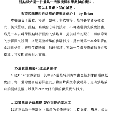
甜點烘焙是一件兼具生活浪漫與科學數據的魔法，
謹以本書獻上我的誠意，
希望它能燃起你烘焙的靈魂與信心！ by Brian
本書融合了蛋糕、塔派、餅乾，和軟糖等，是想要學習各種法
式、美式蛋糕、甜點、精緻點心等的讀者，不可錯過的亮眼食譜書。
這是一本以科學觀點解析甜點的烘焙書，提供精準的配方、鉅細靡遺
的步驟圖文說明、搭配完整精緻的步驟影片，是台灣第一本全影音的
食譜烘焙書，絕對值得珍藏、隨時閱讀，宛如一位虛擬導師隨身在旁
指導，可立即跟著影片實做。
→35道食譜精選+5道全新創作
40道Brian實做甜點，其中有5道是特別為本書全新創作的隱藏版
食譜，每一道除附有精彩詳盡的步驟圖片與文字說明外，更有烘焙成
功的關鍵提醒，以及Pierre大師拍攝的優質實作影片。
→12道烘焙必修基礎 製作甜點的基本工
12道專為新手設計的〈烘焙的必修基礎〉，從派皮、塔皮、蛋白