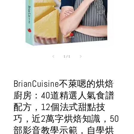
1
/
1
BrianCuisine不萊嗯的烘焙
廚房：40道精選人氣食譜
配方，12個法式甜點技
巧，近2萬字烘焙知識，50
部影音教學示範，自學烘