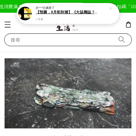
現在去購物！
抵
消費滿＄1800免運費
首次註冊輸入折扣碼「GOOD
許***
已購買了
【預購，8月初到貨】《大誌雜誌 7月號 第 196 期》封面：布丁狗
3 天前
搜尋