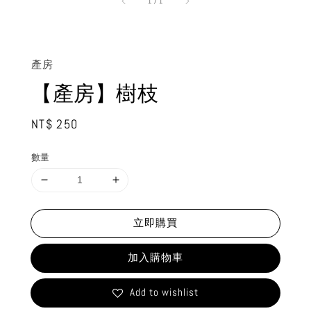
1
/
1
產房
【產房】樹枝
Regular
NT$ 250
price
數量
立即購買
加入購物車
Add to wishlist