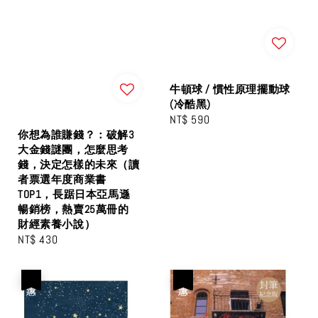
牛頓球 / 慣性原理擺動球
(冷酷黑)
Regular
NT$ 590
你想為誰賺錢？：破解3
price
大金錢謎團，怎麼思考
錢，決定怎樣的未來（讀
者票選年度商業書
TOP1，長踞日本亞馬遜
暢銷榜，熱賣25萬冊的
財經素養小說）
Regular
NT$ 430
price
優惠
優惠