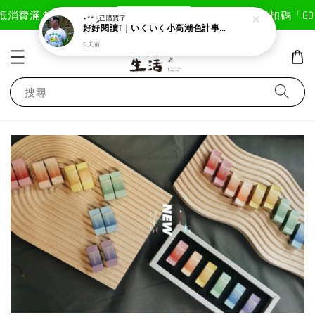
現在去購物！
抵
消費滿＄1800免運費
首次註冊輸入折扣碼「GOOD
⋆** ༘
已購買了
好好閱讀T｜いくいく小高潮色計事務所X好好生活書店聯名款
5 天前
搜尋