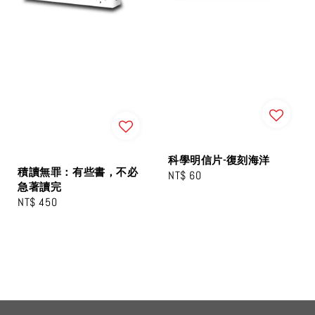
科學明信片-復刻海洋
積讀無罪：有些書，不必
Regular
NT$ 60
急著讀完
price
Regular
NT$ 450
price