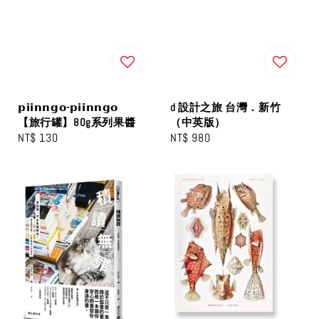
𝗽𝗶𝗶𝗻𝗻𝗴𝗼-𝗽𝗶𝗶𝗻𝗻𝗴𝗼
d 設計之旅 台灣．新⽵
【旅行罐】80g系列果醬
（中英版）
Regular
NT$ 130
Regular
NT$ 980
price
price