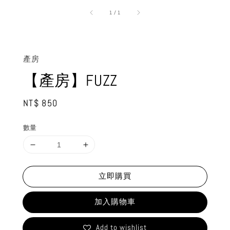
1
/
1
產房
【產房】FUZZ
Regular
NT$ 850
price
數量
立即購買
加入購物車
Add to wishlist