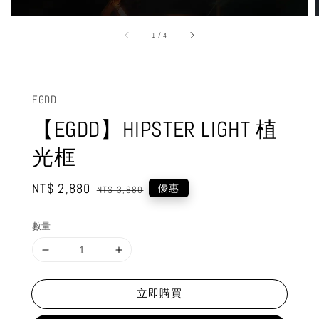
1
/
4
EGDD
【EGDD】HIPSTER LIGHT 植
光框
Sale
NT$ 2,880
Regular
優惠
NT$ 3,880
price
price
數量
立即購買