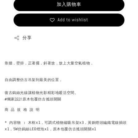
加入購物車
Add to wishlist
分享
靠牆，壁掛，正著擺，斜著放，放上大量空氣植物，
自由調整仿古吊架到最美的位置，
復古鎢絲光線讓植物光影精彩地暖活空間。
#獨家設計原木包覆仿古搖頭開關
商 品 規 格 說 明
* 內容物 : 木框x1，可調式植物磁吸吊架x3，黃銅燈頭編織電線插頭
x1，5W仿鎢絲LED燈泡x1，原木包覆仿古搖頭開關x1