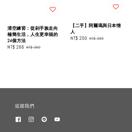
【二手】阿爾瑪與日本情
清空練習：從剁手族走向
人
極簡生活，人生更幸福的
Sale
NT$ 200
Regular
NT$ 399
24個方法
price
price
Sale
NT$ 266
Regular
NT$ 380
price
price
追蹤我們