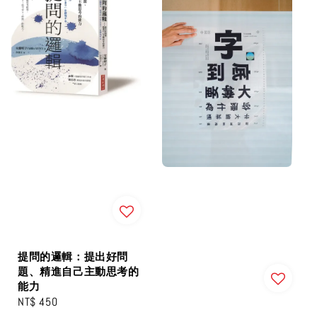
提問的邏輯：提出好問
題、精進自己主動思考的
能力
Regular
NT$ 450