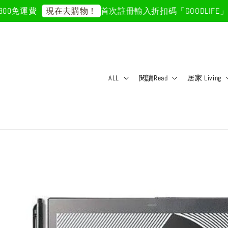
0免運費
首次註冊輸入折扣碼「GOODLIFE」5
現在去購物！
ALL
閱讀Read
居家 Living