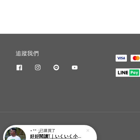
追蹤我們
⋆** ༘
已購買了
好好閱讀T｜いくいく小高潮色計事務所X好好生活書店聯名款