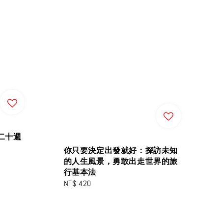
二十週
你只要決定出發就好：探訪未知
的人生風景，勇敢出走世界的旅
行基本法
Regular
NT$ 420
price