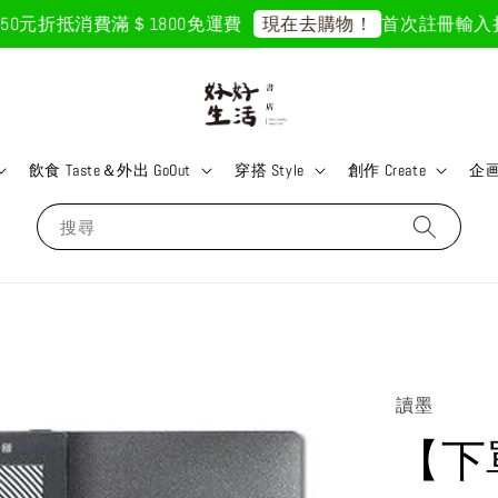
0元折抵
消費滿＄1800免運費
首次註冊輸入折扣碼
現在去購物！
飲食 Taste＆外出 GoOut
穿搭 Style
創作 Create
企画 
搜尋
讀墨
【下