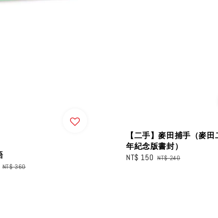
【二手】麥田捕手（麥田
年紀念版書封）
語
Sale
NT$ 150
Regular
NT$ 240
Regular
NT$ 360
price
price
price