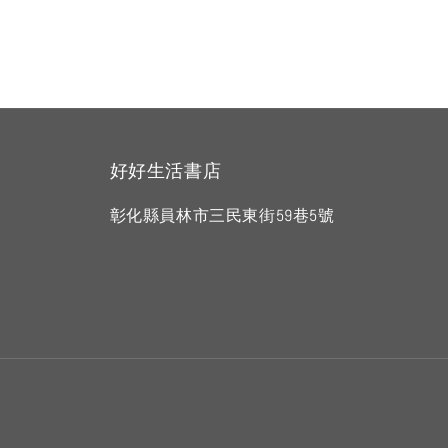
好好生活書店
彰化縣員林市三民東街59巷5號