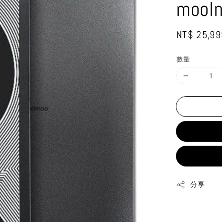
mooIn
Regular
NT$ 25,99
price
數量
分享