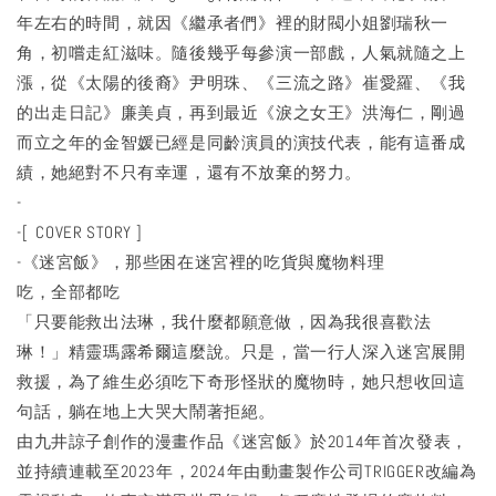
年左右的時間，就因《繼承者們》裡的財閥小姐劉瑞秋一
角，初嚐走紅滋味。隨後幾乎每參演一部戲，人氣就隨之上
漲，從《太陽的後裔》尹明珠、《三流之路》崔愛羅、《我
的出走日記》廉美貞，再到最近《淚之女王》洪海仁，剛過
而立之年的金智媛已經是同齡演員的演技代表，能有這番成
績，她絕對不只有幸運，還有不放棄的努力。
-
-[ COVER STORY ]
-《迷宮飯》，那些困在迷宮裡的吃貨與魔物料理
吃，全部都吃
「只要能救出法琳，我什麼都願意做，因為我很喜歡法
琳！」精靈瑪露希爾這麼說。只是，當一行人深入迷宮展開
救援，為了維生必須吃下奇形怪狀的魔物時，她只想收回這
句話，躺在地上大哭大鬧著拒絕。
由九井諒子創作的漫畫作品《迷宮飯》於2014年首次發表，
並持續連載至2023年，2024年由動畫製作公司TRIGGER改編為