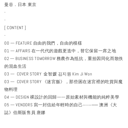
曼谷．日本 東京
-
-
[ CONTENT ]
-
00 — FEATURE 自由的我們，自由的模樣
01 — AFFAIRS 在一代代的遊戲更迭中，替它保留一席之地
02 — BUSINESS TOMORROW 務農作為抵抗，重拾因同化而散佚
的混血生活
03 — COVER STORY 金智媛 김지원 Kim Ji Won
03 — COVER STORY 《迷宮飯》，那些困在迷宮裡的吃貨與魔
物料理
04 — DESIGN 裸設計的回歸——原始素材與機能的純粹美學
05 — VENDORS 寫一封信給年輕時的自己⋯⋯── 澳洲《大
誌》伯斯販售員 唐娜