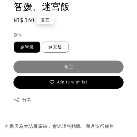
智媛、迷宮飯
Regular
NT$ 150
售完
price
款式
金智媛
迷宮飯
售完
Add to wishlist
分享
本書店為大誌推廣站，會比販售點晚一個月進行銷售