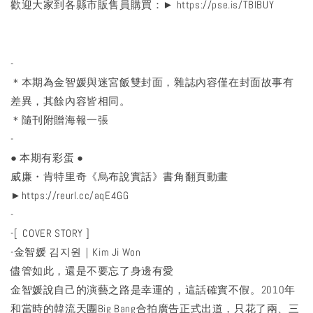
歡迎大家到各縣市販售員購買：►
https://pse.is/TBIBUY
-
＊本期為金智媛與迷宮飯雙封面，雜誌內容僅在封面故事有
差異，其餘內容皆相同。
＊隨刊附贈海報一張
-
● 本期有彩蛋 ●
威廉・肯特里奇《烏布說實話》書角翻頁動畫
►
https://reurl.cc/aqE4GG
-
-[ COVER STORY ]
-金智媛 김지원｜Kim Ji Won
儘管如此，還是不要忘了身邊有愛
金智媛說自己的演藝之路是幸運的，這話確實不假。2010年
和當時的韓流天團Big Bang合拍廣告正式出道，只花了兩、三