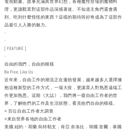
電視動畫。故事充滿異世界幻想，各種魔性登場的魔物料
理，更讓觀眾對這部作品深感著迷。不知道主角們還會遇
到、吃到什麼怪怪的東西？這樣的期待與好奇成為了這部作
品最引人入勝的魅力。
-
-
[ FEATURE ]
-
自由的我們，自由的模樣
Be Free, Like Us
近年來，自由工作的潮流正在蓬勃發展，越來越多人選擇擁
抱這種新型的工作方式，一場大疫，更讓眾人對熟悉遠端工
作更加熟悉。這期《大誌》，我們將一窺自由工作者的世
界，了解他們的工作及生活狀態，看見他們自由的模樣。
× 百位自由工作者大調查
×來自世界各地的自由工作者
美國 紐約・荷蘭 烏特勒支．肯亞 奈洛比．韓國 首爾．泰國