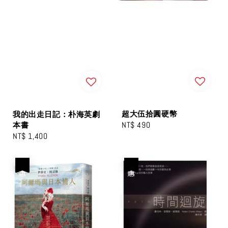
超大伍拾圓硬幣
我的出走日記：朴海英劇
Regular
NT$ 490
本書
Regular
NT$ 1,400
price
price
優惠
優惠