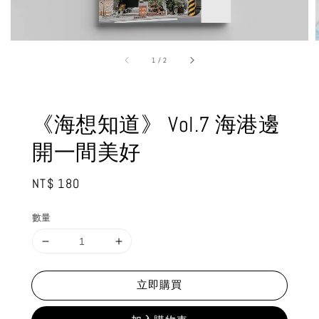
1
/
2
《海想知道》 Vol.7 海港邊
開一間美好
Regular
NT$ 180
price
數量
立即購買