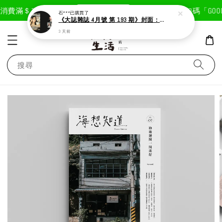
現在去購物！
消費滿＄1800免運費
首次註冊輸入折扣碼「GOODL
石***
已購買了
《大誌雜誌 4月號 第 193 期》封面：Solar 頌樂
3 天前
搜尋