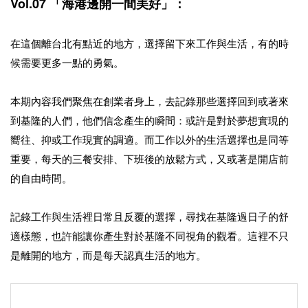
Vol.07 「海港邊開一間美好」：
在這個離台北有點近的地方，選擇留下來工作與生活，
有的時
候需要更多一點的勇氣。
本期內容我們聚焦在創業者身上，
去記錄那些選擇回到或著來
到基隆的人們，他們信念產生的瞬間：
或許是對於夢想實現的
嚮往、抑或工作現實的調適。
而工作以外的生活選擇也是同等
重要，每天的三餐安排、
下班後的放鬆方式，又或著是開店前
的自由時間。
記錄工作與生活裡日常且反覆的選擇，
尋找在基隆過日子的舒
適樣態，
也許能讓你產生對於基隆不同視角的觀看。這裡不只
是離開的地方，
而是每天認真生活的地方。