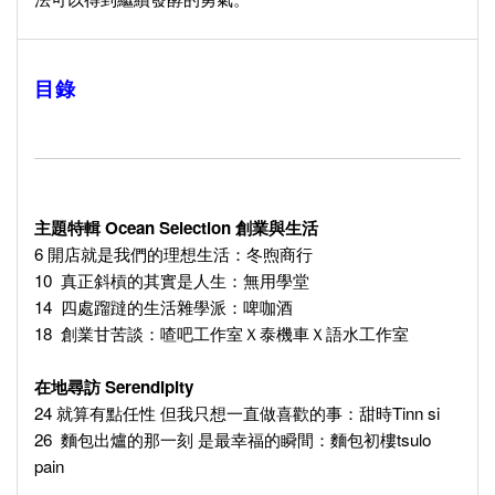
目錄
主題特輯 Ocean Selection 創業與生活
6 開店就是我們的理想生活：冬煦商行
10 真正斜槓的其實是人生：無用學堂
14 四處蹓躂的生活雜學派：啤咖酒
18 創業甘苦談：喳吧工作室Ｘ泰機車Ｘ語水工作室
在地尋訪 Serendipity
24 就算有點任性 但我只想一直做喜歡的事：甜時Tinn si
26 麵包出爐的那一刻 是最幸福的瞬間：麵包初樓tsulo
pain