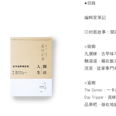
●目錄
編輯室筆記
◎封面故事：開
○留鄉
九層粿 - 古早
麵湯湯 - 藏在
洗室 - 從家事
○返鄉
The Corne
Day Tripper 
品果吧 - 做在