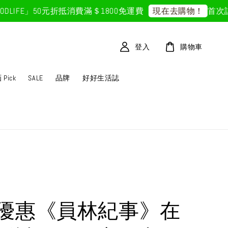
FE」50元折抵
消費滿＄1800免運費
首次註冊輸
現在去購物！
登入
購物車
Pick
SALE
品牌
好好生活誌
優惠《員林紀事》在