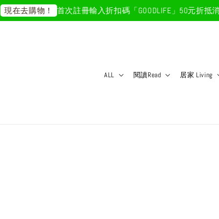
首次註冊輸入折扣碼「GOODLIFE」50元折抵
消費滿
在去購物！
ALL
閱讀Read
居家 Living