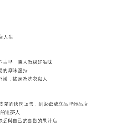
店人生
味不古早，職人做粿好滋味
飯湯的原味堅持
門外漢，搖身為洗衣職人
r - 一卡皮箱的快閃販售，到返鄉成立品牌飾品店
- 員林的追夢人
地缺乏與自己的喜歡的果汁店