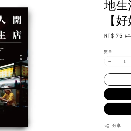
地生
【好
Sale
NT$ 75
Re
NT
price
pr
數量
分享