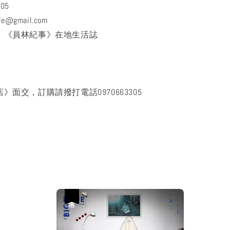
305
ife@gmail.com
頁：《員林紀事》在地生活誌
》面交，訂購請撥打電話0970663305
優惠