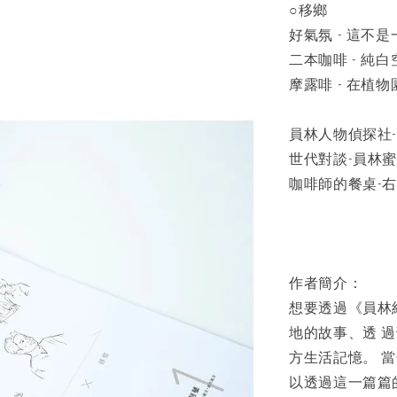
○移鄉
好氣氛 - 這不
二本咖啡 - 純
摩露啡 - 在植
員林人物偵探社-
世代對談-員林
咖啡師的餐桌-
作者簡介：
想要透過《員林
地的故事、透 
方生活記憶。 
以透過這一篇篇