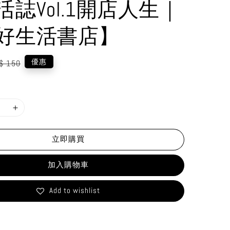
活誌Vol.1開店人生｜
好生活書店】
gular
優惠
$ 150
ice
立即購買
加入購物車
Add to wishlist