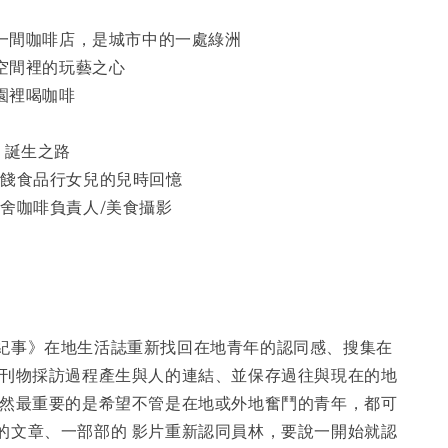
是一間咖啡店，是城市中的一處綠洲
白空間裡的玩藝之心
物園裡喝咖啡
 誕生之路
蜜餞食品行女兒的兒時回憶
右舍咖啡負責人/美食攝影
紀事》在地生活誌重新找回在地青年的認同感、搜集在
過刊物採訪過程產生與人的連結、並保存過往與現在的地
當然最重要的是希望不管是在地或外地奮鬥的青年，都可
的文章、一部部的 影片重新認同員林，要說一開始就認