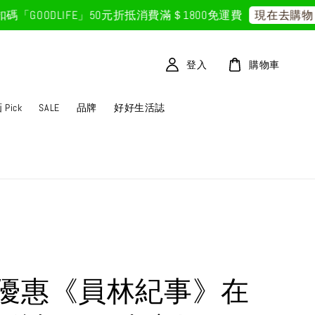
OODLIFE」50元折抵
消費滿＄1800免運費
現在去購物！
登入
購物車
Pick
SALE
品牌
好好生活誌
優惠《員林紀事》在