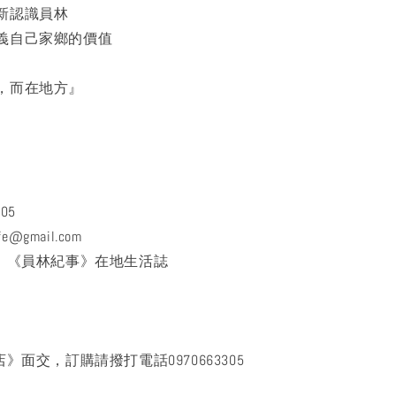
新認識員林
義自己家鄉的價值
，而在地方』
305
ife@gmail.com
頁：《員林紀事》在地生活誌
》面交，訂購請撥打電話0970663305