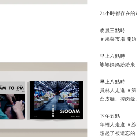
24小時都存在的
凌晨三點時
＃果菜市場 開
早上六點時
婆婆媽媽紛紛來 
早上八點時
員林人走進 ＃
凸皮麵、控肉飯
下午五點
年輕人走進 ＃
想起了被遺忘的