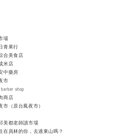
市場
日青果行
綜合美食店
成米店
安中藥房
夜市
arber shop
肉商店
夜市（原台鳳夜市）
邱美都老師讀市場
住在員林的你，去過東山嗎？