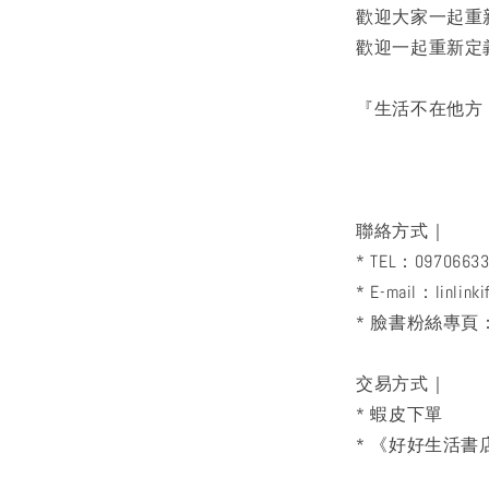
歡迎大家一起重
歡迎一起重新定
『生活不在他方
聯絡方式｜
* TEL：0970663
* E-mail：linlink
* 臉書粉絲專
交易方式｜
* 蝦皮下單
* 《好好生活書店