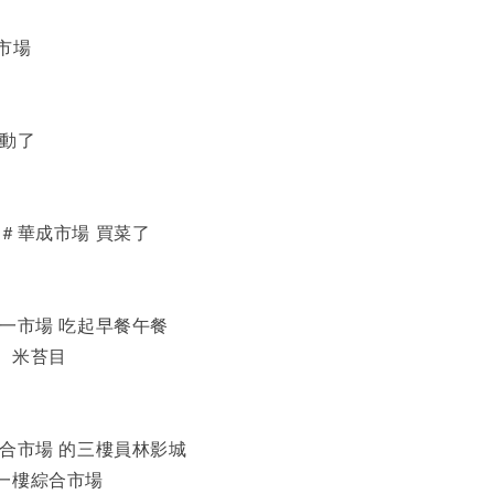
市場
始動了
＃華成市場 買菜了
第一市場 吃起早餐午餐
、米苔目
綜合市場 的三樓員林影城
一樓綜合市場