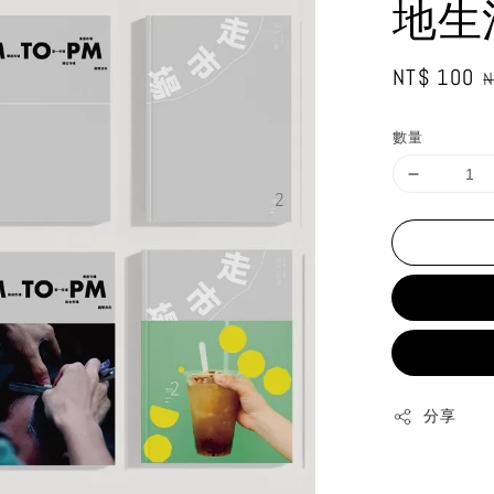
地生活
Sale
NT$ 100
R
N
price
p
數量
分享