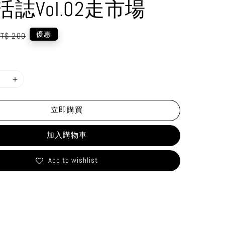
誌Vol.02走市場
egular
優惠
T$ 200
rice
立即購買
加入購物車
Add to wishlist