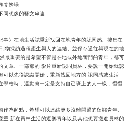
興養蜂場
不同想像的藝文串連
紀事》在地生活誌重新找回在地青年的認同感、搜集在
過刊物採訪過程產生與人的連結、並保存過往與現在的地
當然最重要的是希望不管是在地或外地奮鬥的青年，都可
的文章、一部部的 影片重新認同員林，要說一開始就認
但可以先從認識開始，重新找回地方的 認同感或生活
在學校時，運動會一定是支持自己班上的人一樣，慢慢
物作為起點，希望可以連結更多沒離開過的留鄉青年、
麼重 新在員林生活的返鄉青年以及其他想要搬進員林的