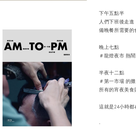
下午五點半
人們下班後走進
備晚餐所需要的
晚上七點
＃龍燈夜市 熱
半夜十二點
＃第一市場 的
所有的宵夜美食
這就是24小時
-