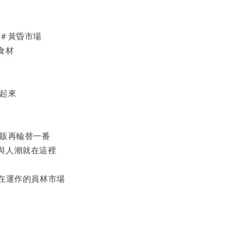
 ＃黃昏市場
食材
鬧起來
攤販再輪替一番
與人潮就在這裡
都在運作的員林市場