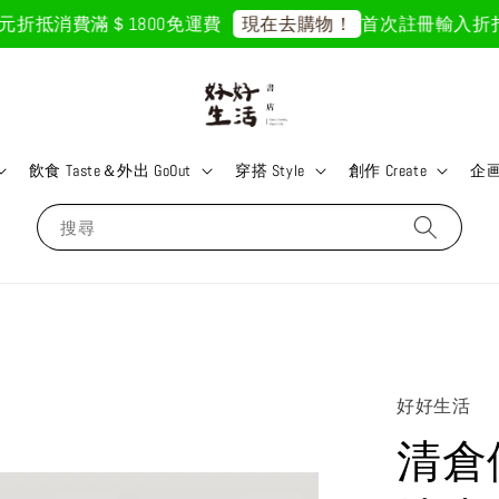
折抵
消費滿＄1800免運費
首次註冊輸入折扣碼「G
現在去購物！
飲食 Taste＆外出 GoOut
穿搭 Style
創作 Create
企画 
搜尋
好好生活
清倉