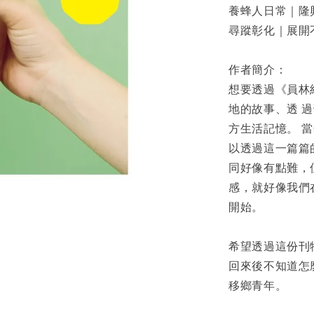
養蜂人日常｜隆
尋蹤彰化｜展開
作者簡介：
想要透過《員林
地的故事、透 
方生活記憶。 
以透過這一篇篇
同好像有點難，
感，就好像我們
開始。
希望透過這份刊
回來後不知道怎
移鄉青年。