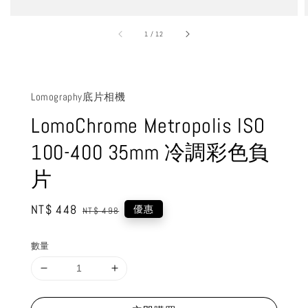
1
/
12
Lomography底片相機
LomoChrome Metropolis ISO
100-400 35mm 冷調彩色負
片
Sale
NT$ 448
Regular
優惠
NT$ 498
price
price
數量