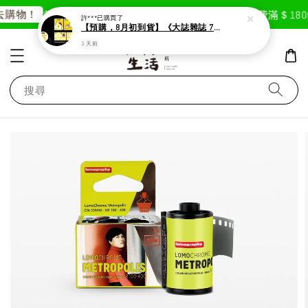
購物！
首次註冊輸入折扣碼「GOODLIFE」50元折抵
消費滿＄180
許***
已購買了
【預購，8月初到貨】《大誌雜誌 7月號 第 196 期》封面：布丁狗
3 天前
搜尋