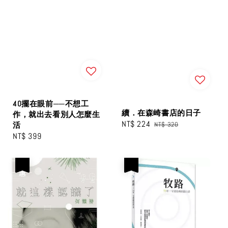
40擺在眼前──不想工
續．在森崎書店的日子
作，就出去看別人怎麼生
Sale
NT$ 224
Regular
NT$ 320
活
price
price
Regular
NT$ 399
price
優惠
優惠