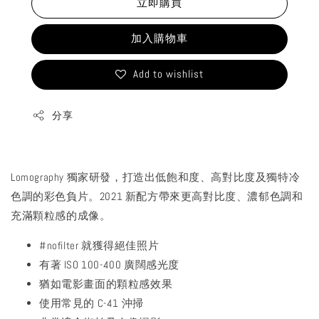
立即購買
加入購物車
Add to wishlist
分享
Lomography 獨家研發，打造出低飽和度、高對比度及獨特冷
色調的彩色負片。2021 新配方帶來更高對比度、濃郁色調和
充滿顆粒感的成像。
#nofilter 就獲得絕佳照片
有著 ISO 100-400 廣闊感光度
猶如電影畫面的顆粒感效果
使用常見的 C-41 沖掃