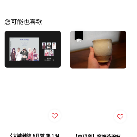
您可能也喜歡
優惠
《大誌雜誌 5月號 第 194
【白玥窯】窯燒茶碗杯