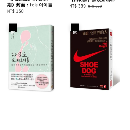
期》封面：i-dle 아이들
Sale
NT$ 399
Regular
NT$ 599
Regular
NT$ 150
price
price
price
優惠
優惠