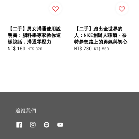
【二手】男女溝通使用說
【二手】跑出全世界的
明書：腦科學專家教你這
人：NIKE創辦人菲爾・奈
樣說話，溝通零壓力
特夢想路上的勇氣與初心
Sale
NT$ 160
Regular
Sale
NT$ 280
Regular
NT$ 320
NT$ 560
price
price
price
price
追蹤我們