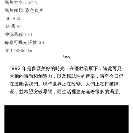
底片大小: 35mm
底片種類: 彩色負片
ISO: 400
DX 碼: No
沖洗過程: C41
每卷可曝光張數: 36
SKU: f436color
Story
1992 年是多麼美好的時光！在蓬勃發展下，隨處可見
大膽的時尚和創造力，以及標誌性的音樂，時至今日仍
在激勵著我們。現時世界正在改變、人們正在打破障
礙，並希望突破界限，而生活裡更充滿著很多的渴望。