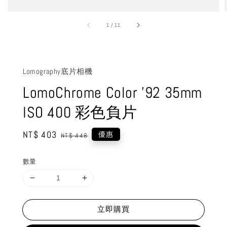
1
/
11
Lomography底片相機
LomoChrome Color ’92 35mm
ISO 400 彩色負片
Sale
NT$ 403
Regular
優惠
NT$ 448
price
price
數量
立即購買