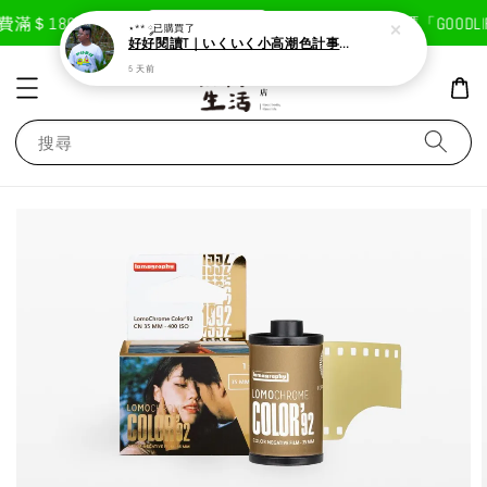
現在去購物！
滿＄1800免運費
首次註冊輸入折扣碼「GOODLIF
⋆** ༘
已購買了
好好閱讀T｜いくいく小高潮色計事務所X好好生活書店聯名款
5 天前
搜尋