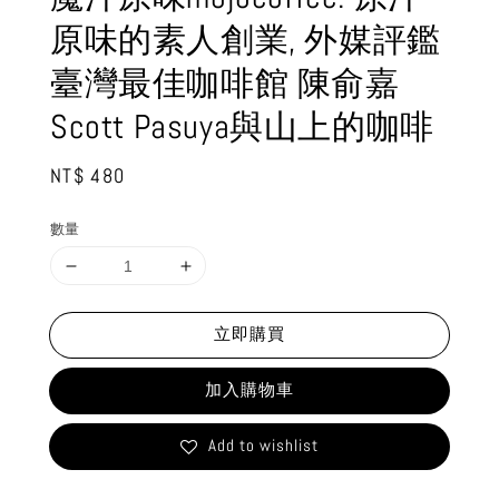
原味的素人創業, 外媒評鑑
臺灣最佳咖啡館 陳俞嘉
Scott Pasuya與山上的咖啡
Regular
NT$ 480
price
數量
立即購買
加入購物車
Add to wishlist