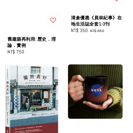
清倉優惠《員林紀事》在
地生活誌全套1-3刊
Sale
NT$ 350
Regular
NT$ 850
price
price
舊建築再利用: 歷史．理
論．實例
Regular
NT$ 750
price