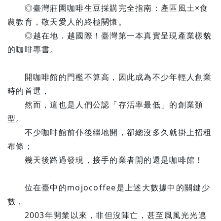
◎臺灣莊園咖啡生豆採購完全指南：產區風土×食
農教育，敬天愛人的終極關懷。
◎越在地．越國際！臺灣第一本真實呈現產業樣貌
的咖啡專書。
開咖啡館的門檻不算高，因此成為不少年輕人創業
時的首選，
然而，這也是人們公認「存活率最低」的創業類
型。
不少咖啡館前仆後繼地開，卻總沒多久就掛上招租
布條；
幾天後路過發現，接手的業者開的還是咖啡館！
位在臺中的mojocoffee是上述大數據中的關鍵少
數，
2003年開業以來，非但沒陣亡，甚至風風光光邁