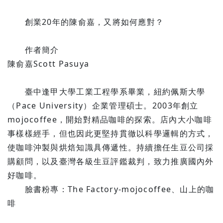
創業20年的陳俞嘉，又將如何應對？
作者簡介
陳俞嘉Scott Pasuya
臺中逢甲大學工業工程學系畢業，紐約佩斯大學
（Pace University）企業管理碩士。2003年創立
mojocoffee，開始對精品咖啡的探索。店內大小咖啡
事樣樣經手，但也因此更堅持貫徹以科學邏輯的方式，
使咖啡沖製與烘焙知識具傳遞性。持續擔任生豆公司採
購顧問，以及臺灣各級生豆評鑑裁判，致力推廣國內外
好咖啡。
臉書粉專：The Factory-mojocoffee、山上的咖
啡