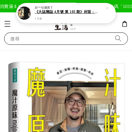
現在去購物！
費滿＄1800免運費
首次註冊輸入折扣碼「GOODLI
石***
已購買了
《大誌雜誌 4月號 第 193 期》封面：Solar 頌樂
2 天前
搜尋