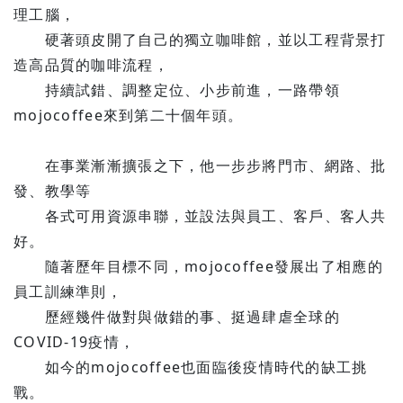
理工腦，
硬著頭皮開了自己的獨立咖啡館，並以工程背景打
造高品質的咖啡流程，
持續試錯、調整定位、小步前進，一路帶領
mojocoffee來到第二十個年頭。
在事業漸漸擴張之下，他一步步將門市、網路、批
發、教學等
各式可用資源串聯，並設法與員工、客戶、客人共
好。
隨著歷年目標不同，mojocoffee發展出了相應的
員工訓練準則，
歷經幾件做對與做錯的事、挺過肆虐全球的
COVID-19疫情，
如今的mojocoffee也面臨後疫情時代的缺工挑
戰。