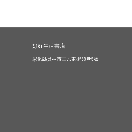
好好生活書店
彰化縣員林市三民東街59巷5號