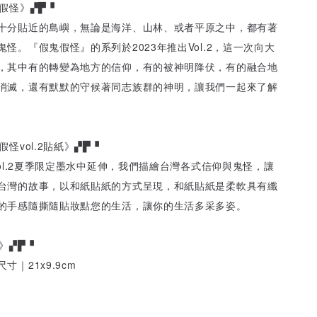
假怪》▞▛▝
十分貼近的島嶼，無論是海洋、山林、或者平原之中，都有著
怪。『假鬼假怪』的系列於2023年推出Vol.2，這一次向大
，其中有的轉變為地方的信仰，有的被神明降伏，有的融合地
消滅，還有默默的守候著同志族群的神明，讓我們一起來了解
怪vol.2貼紙》▞▛▝
vol.2夏季限定墨水中延伸，我們描繪台灣各式信仰與鬼怪，讓
台灣的故事，以和紙貼紙的方式呈現，和紙貼紙是柔軟具有纖
的手感隨撕隨貼妝點您的生活，讓你的生活多采多姿。
》▞▛▝
｜21x9.9cm