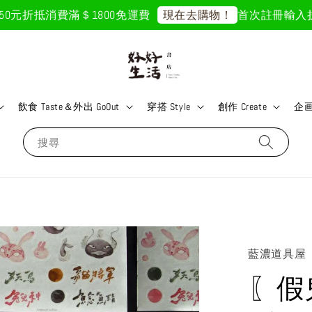
元折抵
消費滿＄1800免運費
首次註冊輸入折扣碼「
現在去購物！
飲食 Taste＆外出 GoOut
穿搭 Style
創作 Create
企画 
搜尋
藍濃道具屋
〖假