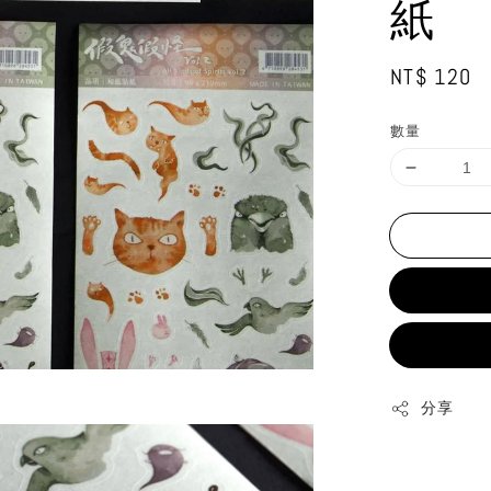
紙
Regular
NT$ 120
price
數量
分享