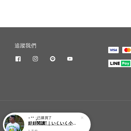
追蹤我們
⋆** ༘
已購買了
好好閱讀T｜いくいく小高潮色計事務所X好好生活書店聯名款