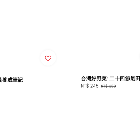
台灣好野菜: 二十四節氣
員養成筆記
Sale
NT$ 245
Regular
NT$ 350
price
price