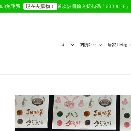
免運費
首次註冊輸入折扣碼「GOODLIFE」50
現在去購物！
ALL
閱讀Read
居家 Living