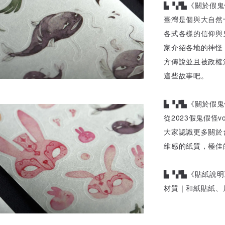
▙▝▞▙《關於假鬼
臺灣是個與大自然
各式各樣的信仰與鬼
家介紹各地的神怪
方傳說並且被政權
這些故事吧。
▙▝▞▙《關於假鬼假
從2023假鬼假怪
大家認識更多關於
維感的紙質，極佳
▙▝▞▙《貼紙說明
材質｜和紙貼紙、尺寸