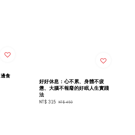
田邊食
好好休息：心不累、身體不疲
憊、大腦不報廢的好眠人生實踐
法
Sale
NT$ 315
Regular
NT$ 450
price
price