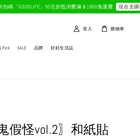
GOODLIFE」50元折抵
消費滿＄1800免運費
現在去購物
登入
購物車
Pick
SALE
品牌
好好生活誌
鬼假怪vol.2〗和紙貼