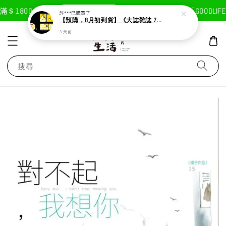
現在去購物！
＄1800免運費
首次註冊輸入折扣碼「GOODLIFE
許***
已購買了
【預購，8月初到貨】《大誌雜誌 7月號 第 196 期》封面：布丁狗
3 天前
搜尋