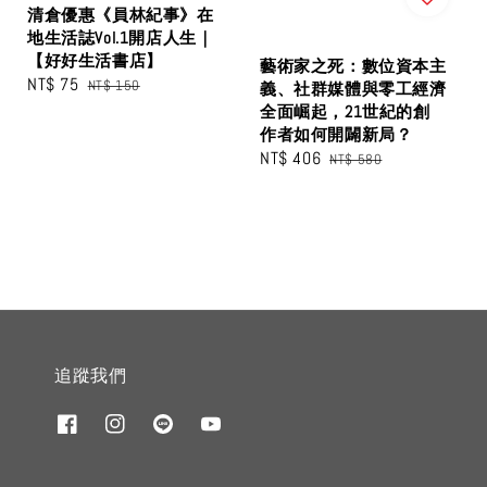
清倉優惠《員林紀事》在
地生活誌Vol.1開店人生｜
【好好生活書店】
藝術家之死：數位資本主
Sale
NT$ 75
Regular
NT$ 150
義、社群媒體與零工經濟
price
price
全面崛起，21世紀的創
作者如何開闢新局？
Sale
NT$ 406
Regular
NT$ 580
price
price
追蹤我們