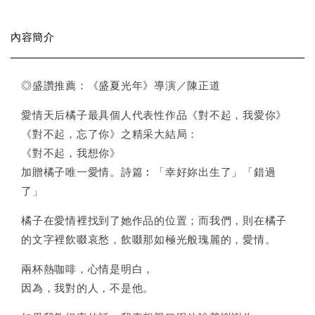
內容簡介
◎盛讚推薦：《盛夏光年》導演／陳正道
愛情天后橘子最具個人代表性作品《對不起，我愛你》
《對不起，忘了你》之精采大結局：
《對不起，我想你》
加贈橘子唯一愛情。詩篇︰「幸好妳出生了」「錯過
了」
橘子在愛情裡找到了她作品的位置；而我們，則在橘子
的文字裡飲啜哀愁，飲啜那如極光般瑰麗的，愛情。
兩杯熱咖啡，心情是明白，
因為，我對的人，不是他。