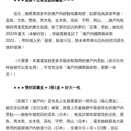
►►►最腥＋定番景點插畫版～～～
這次，她將累積多年的瀨戶內經驗傾囊相授，貼腥地為讀者準備：
直島、犬島、豐島、男木島、女木島、高松、宇野、岡山……瀨戶內島
嶼與周邊景點的圖文知識。除了那些必訪的夢幻「定番」景點，她也在
2022年夏天（未解封前），突破萬難造訪了「瀨戶內國際藝術祭
2022」，帶回感人的「最腥」旅遊汁訊，替未來即將出訪的你把功課先
做好做滿！
（※重要：本書還收錄更多非藝術祭期間的瀨戶內景點（表示任何
時候都可以拿去用），不管有沒有「瀨戶內國際藝術祭」都要一休
尼！）
►►►雙封面書盒 ♥ 3冊1盒 ♥ 好大一包
《高潮了！瀨戶內》是色長人生最重要的一部作品（嘔心瀝血），
她完全以插畫（沒日沒夜）繪製，推薦上百處她腥中最值得去的瀨戶內
景點——她每年都想回的直島（Ⓐ本）、每造訪都有腥發現的犬島、豊
島、男木島、女木島、高松、宇野、岡山（Ⓑ本），還有她精腥為大家
整理的最腥瀨戶內旅遊汁訊（Ⓒ本），全書分Ⓐ＋Ⓑ＋Ⓒ3冊，並以