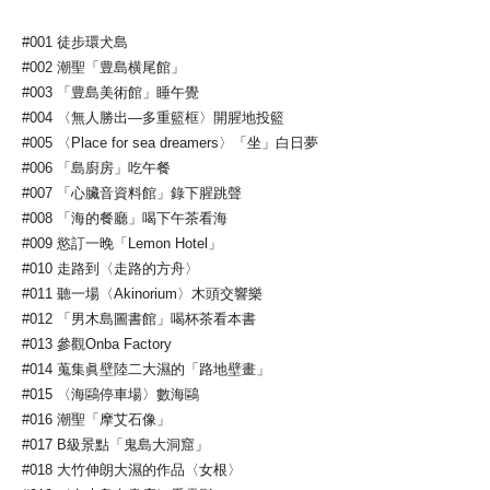
#001 徒步環犬島
#002 潮聖「豊島横尾館」
#003 「豊島美術館」睡午覺
#004 〈無人勝出—多重籃框〉開腥地投籃
#005 〈Place for sea dreamers〉「坐」白日夢
#006 「島廚房」吃午餐
#007 「心臟音資料館」錄下腥跳聲
#008 「海的餐廳」喝下午茶看海
#009 慾訂一晚「Lemon Hotel」
#010 走路到〈走路的方舟〉
#011 聽一場〈Akinorium〉木頭交響樂
#012 「男木島圖書館」喝杯茶看本書
#013 參觀Onba Factory
#014 蒐集眞壁陸二大濕的「路地壁畫」
#015 〈海鷗停車場〉數海鷗
#016 潮聖「摩艾石像」
#017 B級景點「鬼島大洞窟」
#018 大竹伸朗大濕的作品〈女根〉