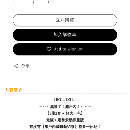
立即購買
加入購物車
Add to wishlist
分享
內容簡介
I IKU～IKU～
～～～濕禁了！瀨戶內！～～～
【3冊1盒 ♥ 好大一包】
最腥＋定番景點插畫版
有沒有【瀨戶內國際藝術祭】都要一休尼！