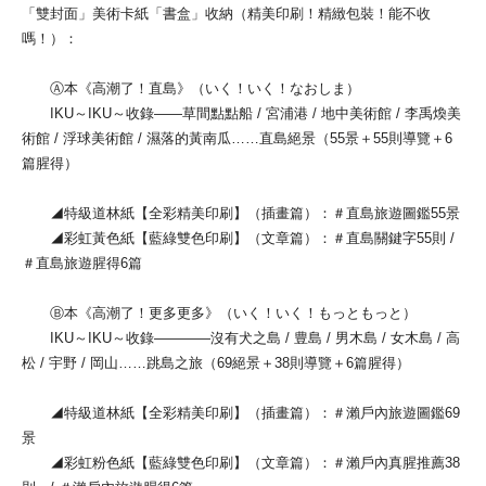
「雙封面」美術卡紙「書盒」收納（精美印刷！精緻包裝！能不收
嗎！）：
Ⓐ本《高潮了！直島》（いく！いく！なおしま）
IKU～IKU～收錄——草間點點船 / 宮浦港 / 地中美術館 / 李禹煥美
術館 / 浮球美術館 / 濕落的黃南瓜……直島絕景（55景＋55則導覽＋6
篇腥得）
◢特級道林紙【全彩精美印刷】（插畫篇）：＃直島旅遊圖鑑55景
◢彩虹黃色紙【藍綠雙色印刷】（文章篇）：＃直島關鍵字55則 /
＃直島旅遊腥得6篇
Ⓑ本《高潮了！更多更多》（いく！いく！もっともっと）
IKU～IKU～收錄————沒有犬之島 / 豊島 / 男木島 / 女木島 / 高
松 / 宇野 / 岡山……跳島之旅（69絕景＋38則導覽＋6篇腥得）
◢特級道林紙【全彩精美印刷】（插畫篇）：＃瀨戶內旅遊圖鑑69
景
◢彩虹粉色紙【藍綠雙色印刷】（文章篇）：＃瀨戶內真腥推薦38