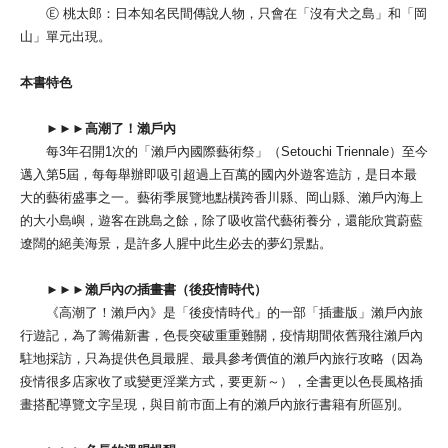
Ⓔ 桃太郎：日本知名民間傳說人物，只會在「沒有犬之島」和「岡
山」單元出現。
本書特色
►►►高潮了！瀨戶內
每3年召開1次的「瀨戶內國際藝術祭」（Setouchi Triennale）至今
邁入第5屆，每每舉辦即吸引超過上百萬的國內外遊客造訪，是日本最
大的藝術盛事之一。藝術季展覽地點橫跨香川縣、岡山縣、瀨戶內海上
的大小島嶼，遊客在跳島之餘，除了吸收當代藝術養分，還能欣賞蔚藍
遼闊的絕美海景，是許多人腥中此生必去的夢幻景點。
►►►瀨戶內の插畫書（後疫情時代）
《高潮了！瀨戶內》是「後疫情時代」的一部「插畫版」瀨戶內旅
行遊記，為了籌備新書，色長突破重重難關，疫情期間依舊飛往瀨戶內
駐地採訪，只為提供色員最腥、最具參考價值的瀨戶內旅行攻略（因為
疫情很多店家收了或變更淫業方式，要更新～），全書更以色長風格插
畫搭配導覽文字呈現，與目前市面上有的瀨戶內旅行書籍有所區別。