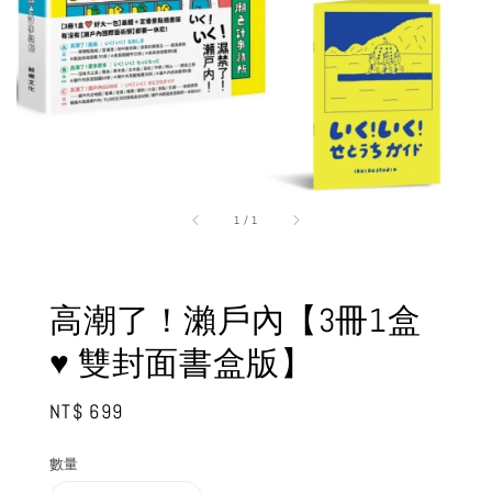
1
/
1
高潮了！瀨戶內【3冊1盒
♥ 雙封面書盒版】
Regular
NT$ 699
price
數量