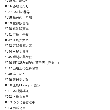
#035 惠井高榮堂
#036 路地と灯り
#037 本村の巷弄
#038 島民の小巧濕
#039 拉麵販賣機
#040 移動販賣車
#041 直島小學校
#042 直島女文樂
#043 宮浦畫廊六區
#044 村尾文具店
#045 腥開の美術社
#046 昭和38年創業の菓子店（淫業中）
#047 山坡上の生鮮超市
#048 唯一の7-11
#049 浮球美術館
#050 直島I love you 錢湯
#051 本村港碼頭
#052 向島集會所
#053 つつじ荘露淫車
#054 南瓜公車