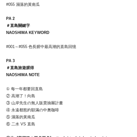
#055 濕落的黃南瓜
PA 2
＃直島關鍵字
NAOSHIMA KEYWORD
#001～#055 色長腥中最高潮的直島回憶
PA 3
＃直島旅遊腥得
NAOSHIMA NOTE
① 每一年都要回直島
② 高潮了！向島
③ 山岸先生の無人販賣抽屜計畫
④ 永遠都慾約額滿の中奧咖啡
⑤ 濕落的黃南瓜
⑥ 二水 VS 直島