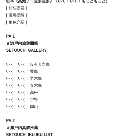
Ⓑ本《高潮了！更多更多》（いく！いく！もっともっと）
[ 前情提要 ]
[ 溫腥提醒 ]
[ 角色介紹 ]
PA 1
＃瀨戶內旅遊圖鑑
SETOUCHI GALLERY
いく！いく！沒有犬之島
いく！いく！豊島
いく！いく！男木島
いく！いく！女木島
いく！いく！高松
いく！いく！宇野
いく！いく！岡山
PA 2
＃瀨戶內真腥推薦
SETOUCHI IKU IKU LIST