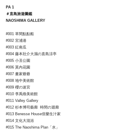
PA 1
＃直島旅遊圖鑑
NAOSHIMA GALLERY
#001 草間點點船
#002 宮浦港
#003 紅南瓜
#004 藤本壯介大濕の直島涼亭
#005 小丑公園
#006 莫內花園
#007 畫家爺爺
#008 地中美術館
#009 櫻の迷宮
#010 李禹煥美術館
#011 Valley Gallery
#012 杉本博司藝廊 時間の迴廊
#013 Benesse House倍樂生汁家
#014 文化大混浴
#015 The Naoshima Plan「水」