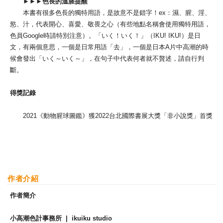
►►►色長的溫腥提醒
本書有很多色長的獨特用語，是故意不是錯字！ex：濕、腥、淫、
慾、汁，代表開心、喜愛、敬畏之心（有些地點名稱會使用獨特用語，
色員Google時請特別注意）。「いく！いく！」（IKU! IKU!）是日
文，有兩個意思，一個是日常用語「去」，一個是日本A片中高潮的時
候會發出「いく～いく～」，在句子中代表何者就不贅述，請自行判
斷。
得獎記錄
2021《動物腥球圖鑑》獲2022台北國際書展大獎「非小說獎」首獎
作者介紹
作者簡介
小高潮色計事務所 | ikuiku studio