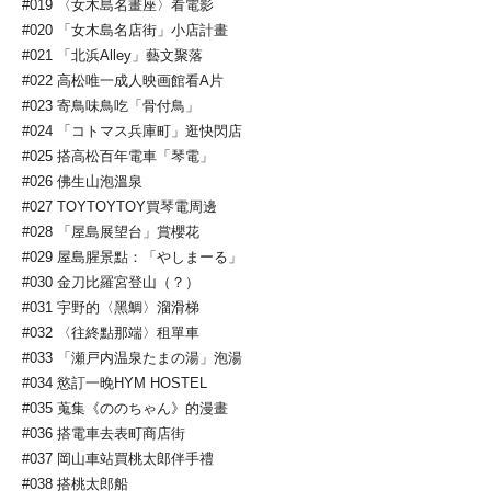
#019 〈女木島名畫座〉看電影
#020 「女木島名店街」小店計畫
#021 「北浜Alley」藝文聚落
#022 高松唯一成人映画館看A片
#023 寄鳥味鳥吃「骨付鳥」
#024 「コトマス兵庫町」逛快閃店
#025 搭高松百年電車「琴電」
#026 佛生山泡溫泉
#027 TOYTOYTOY買琴電周邊
#028 「屋島展望台」賞櫻花
#029 屋島腥景點：「やしまーる」
#030 金刀比羅宮登山（？）
#031 宇野的〈黑鯛〉溜滑梯
#032 〈往終點那端〉租單車
#033 「瀬戸内温泉たまの湯」泡湯
#034 慾訂一晚HYM HOSTEL
#035 蒐集《ののちゃん》的漫畫
#036 搭電車去表町商店街
#037 岡山車站買桃太郎伴手禮
#038 搭桃太郎船