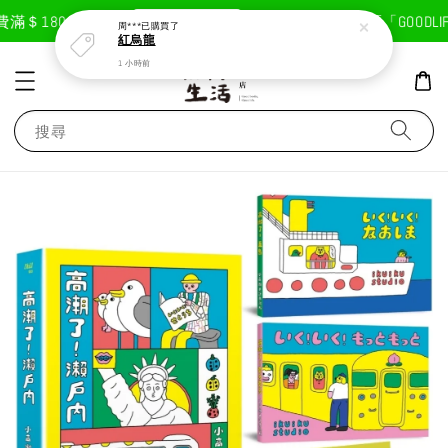
現在去購物！
＄1800免運費
首次註冊輸入折扣碼「GOODLIFE
周***
已購買了
紅烏龍
1 小時前
搜尋