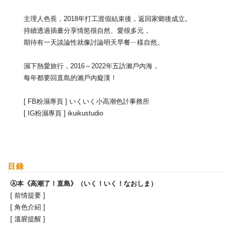
主理人色長，2018年打工渡假結束後，返回家鄉後成立。
持續透過插畫分享情慾很自然、愛很多元，
期待有一天談論性就像討論明天早餐ㄧ樣自然。
濕下熱愛旅行，2016～2022年五訪瀨戶內海，
每年都要回直島的瀨戶內癡漢！
[ FB粉濕專頁 ] いくいく小高潮色計事務所
[ IG粉濕專頁 ] ikuikustudio
目錄
Ⓐ本《高潮了！直島》（いく！いく！なおしま）
[ 前情提要 ]
[ 角色介紹 ]
[ 溫腥提醒 ]