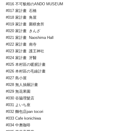
#016 不可貌相のANDO MUSEUM
#017 家計畫 石橋
#018 家計畫 角屋
#019 家計畫 圍棋會所
#020 家計畫 きんざ
#021 家計畫 Naoshima Hall
#022 家計畫 南寺
#023 家計畫 護王神社
#024 家計畫 牙醫
#025 本村區の暖腥計畫
#026 本村區の毛線計畫
#027 島小屋
#028 無人抽屜計畫
#029 無花果園
#030 谷脇理髮店
#031 よいち座
#032 麵包店pan tocori
#033 Cafe konichiwa
#034 中奧咖啡