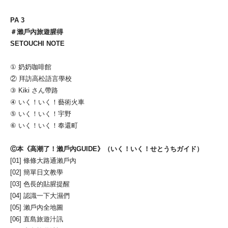
PA 3
＃瀨戶內旅遊腥得
SETOUCHI NOTE
① 奶奶咖啡館
② 拜訪高松語言學校
③ Kiki さん帶路
④ いく！いく！藝術火車
⑤ いく！いく！宇野
⑥ いく！いく！奉還町
Ⓒ本《高潮了！瀨戶內GUIDE》（いく！いく！せとうちガイド）
[01] 條條大路通瀨戶內
[02] 簡單日文教學
[03] 色長的貼腥提醒
[04] 認識一下大濕們
[05] 瀨戶內全地圖
[06] 直島旅遊汁訊