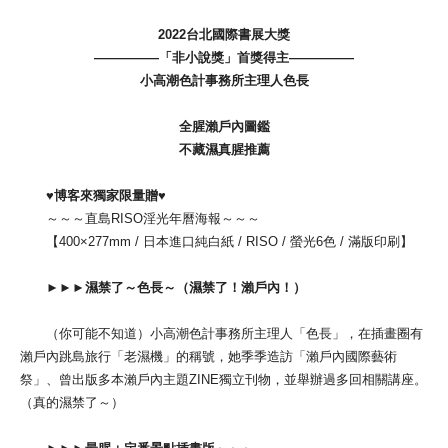
2022台北國際書展大獎
—————「非小說獎」首獎得主—————
小高潮色計事務所主理人色長
全腥瀨戶內圖鑑
不藏濕真腥推薦
♥博客來獨家限量贈♥
～～～直島RISO淫光年曆海報～～～
【400×277mm / 日本進口純白紙 / RISO / 螢光6色 / 滿版印刷】
►►►濕禁了～色長～（濕禁了！瀨戶內！）
（你可能不知道）小高潮色計事務所主理人「色長」，在插畫圈有
瀨戶內跳島旅行「老濕機」的稱號，她季季造訪「瀨戶內國際藝術
祭」、曾出版多本瀨戶內主題ZINE獨立刊物，並舉辦過多回相關講座。
（真的濕禁了～）