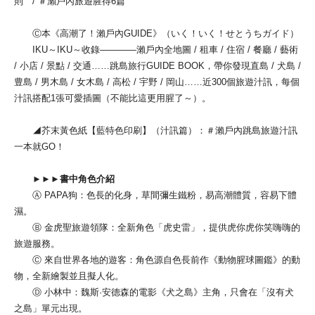
則 / ＃瀨戶內旅遊腥得6篇
Ⓒ本《高潮了！瀨戶內GUIDE》（いく！いく！せとうちガイド）
IKU～IKU～收錄————瀨戶內全地圖 / 租車 / 住宿 / 餐廳 / 藝術
/ 小店 / 景點 / 交通……跳島旅行GUIDE BOOK，帶你發現直島 / 犬島 /
豊島 / 男木島 / 女木島 / 高松 / 宇野 / 岡山……近300個旅遊汁訊，每個
汁訊搭配1張可愛插圖（不能比這更用腥了～）。
◢芥末黃色紙【藍特色印刷】（汁訊篇）：＃瀨戶內跳島旅遊汁訊
一本就GO！
►►►書中角色介紹
Ⓐ PAPA狗：色長的化身，草間彌生鐵粉，易高潮體質，容易下體
濕。
Ⓑ 金虎聖旅遊領隊：全新角色「虎史雷」，提供虎你虎你笑嗨嗨的
旅遊服務。
Ⓒ 來自世界各地的遊客：角色源自色長前作《動物腥球圖鑑》的動
物，全新繪製並且擬人化。
Ⓓ 小林中：魏斯·安德森的電影《犬之島》主角，只會在「沒有犬
之島」單元出現。