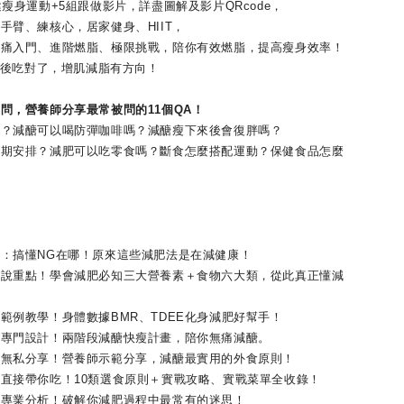
身運動+5組跟做影片，詳盡圖解及影片QRcode，
臂、練核心，居家健身、HIIT，
入門、進階燃脂、極限挑戰，陪你有效燃脂，提高瘦身效率！
前後吃對了，增肌減脂有方向！
，營養師分享最常被問的11個QA！
減醣可以喝防彈咖啡嗎？減醣瘦下來後會復胖嗎？
安排？減肥可以吃零食嗎？斷食怎麼搭配運動？保健食品怎麼
搞懂NG在哪！原來這些減肥法是在減健康！
重點！學會減肥必知三大營養素＋食物六大類，從此真正懂減
例教學！身體數據BMR、TDEE化身減肥好幫手！
門設計！兩階段減醣快瘦計畫，陪你無痛減醣。
私分享！營養師示範分享，減醣最實用的外食原則！
接帶你吃！10類選食原則＋實戰攻略、實戰菜單全收錄！
業分析！破解你減肥過程中最常有的迷思！