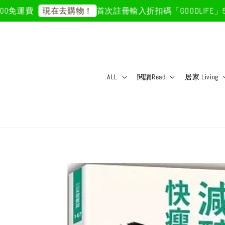
免運費
首次註冊輸入折扣碼「GOODLIFE」50
現在去購物！
ALL
閱讀Read
居家 Living