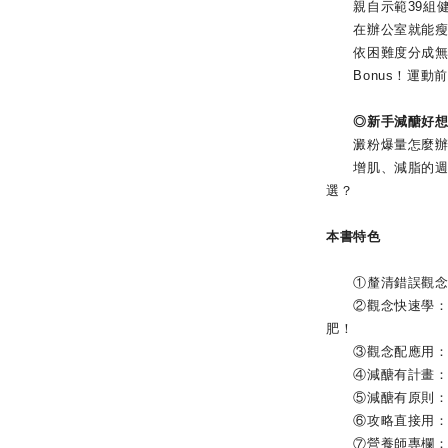
親自示範39組健瘦
在辦公室就能瘦手
依困難度分成無痛
Bonus！運動
◎新手減醣好想問
澱粉爆量怎麼辦？
增肌、減脂的週期
選？
本書特色
①釐清錯誤觀念：
②觀念快速學：說
肥！
③觀念配應用：範
④減醣有計畫：專
⑤減醣有原則：無
⑥攻略直接用：直
⑦營養師專欄：專