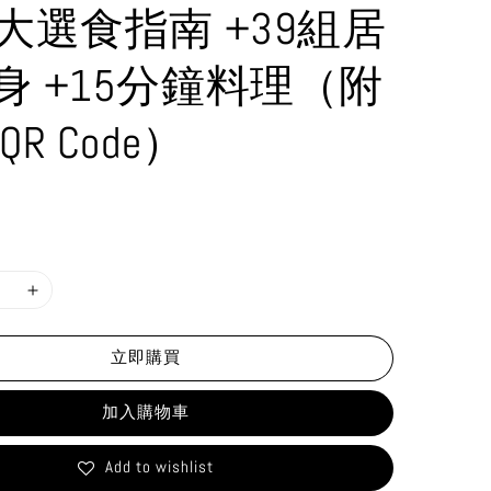
0大選食指南 +39組居
身 +15分鐘料理（附
QR Code）
立即購買
加入購物車
Add to wishlist