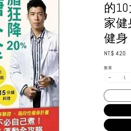
的1
家健
健身 
Regular
NT$ 420
price
數量