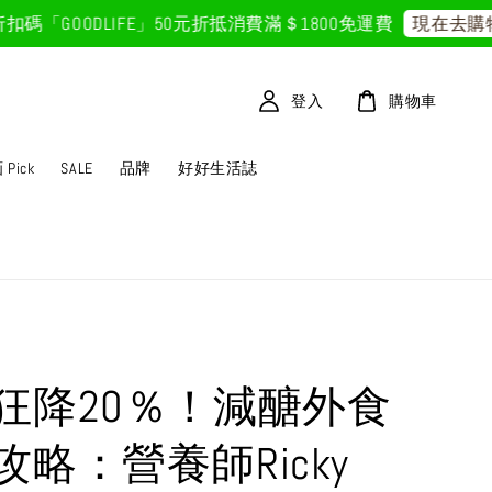
GOODLIFE」50元折抵
消費滿＄1800免運費
現在去購物！
登入
購物車
Pick
SALE
品牌
好好生活誌
狂降20％！減醣外食
攻略：營養師Ricky