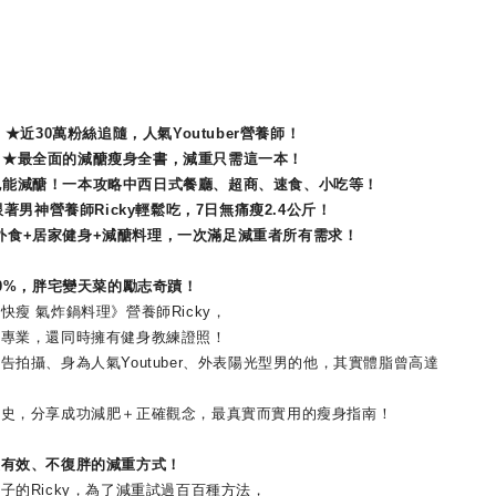
★近30萬粉絲追隨，人氣Youtuber營養師！
★最全面的減醣瘦身全書，減重只需這一本！
也能減醣！一本攻略中西日式餐廳、超商、速食、小吃等！
著男神營養師Ricky輕鬆吃，7日無痛瘦2.4公斤！
外食+居家健身+減醣料理，一次滿足減重者所有需求！
0%，胖宅變天菜的勵志奇蹟！
 氣炸鍋料理》營養師Ricky，
業，還同時擁有健身教練證照！
攝、身為人氣Youtuber、外表陽光型男的他，其實體脂曾高達
，分享成功減肥＋正確觀念，最真實而實用的瘦身指南！
效、不復胖的減重方式！
Ricky，為了減重試過百百種方法，