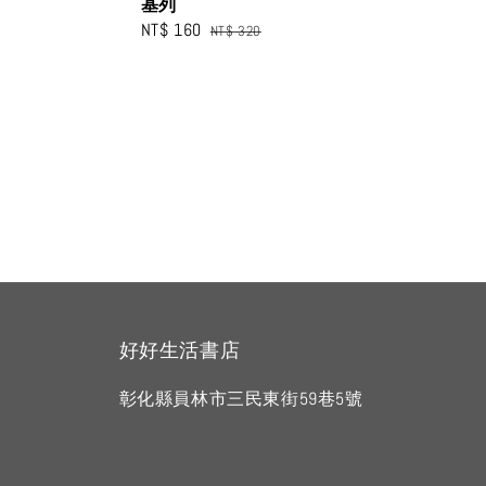
基列
Sale
NT$ 160
Regular
NT$ 320
price
price
好好生活書店
彰化縣員林市三民東街59巷5號