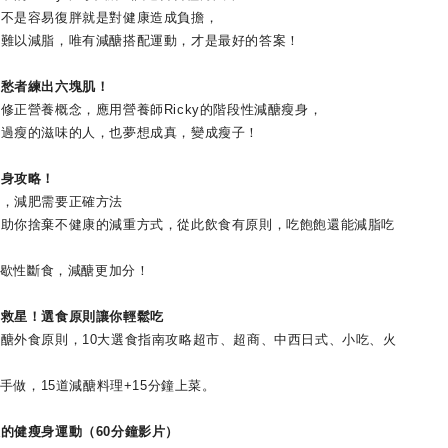
是容易復胖就是對健康造成負擔，
以減脂，唯有減醣搭配運動，才是最好的答案！
愁者練出六塊肌！
營養概念，應用營養師Ricky的階段性減醣瘦身，
瘦的滋味的人，也夢想成真，變成瘦子！
身攻略！
，減肥需要正確方法
你捨棄不健康的減重方式，從此飲食有原則，吃飽飽還能減脂吃
間歇性斷食，減醣更加分！
星！選食原則讓你輕鬆吃
外食原則，10大選食指南攻略超市、超商、中西日式、小吃、火
手做，15道減醣料理+15分鐘上菜。
健瘦身運動（60分鐘影片）