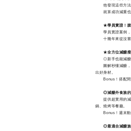
他發現這些方法不
就算成功減重也難
★學員實證！腹
學員實證案例，修正
十幾年來從沒嘗過
★全方位減醣瘦
◎新手也能減醣
圖解秒懂減醣，助
出好身材。
Bonus！搭配
◎減醣外食族的救
提供超實用的減醣
鍋、燒烤等餐廳。
Bonus！週末動
◎最適合減醣族的