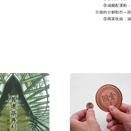
⑧減醣配運動：專門
分鐘的分解動作＋
⑨獨家收錄：減醣