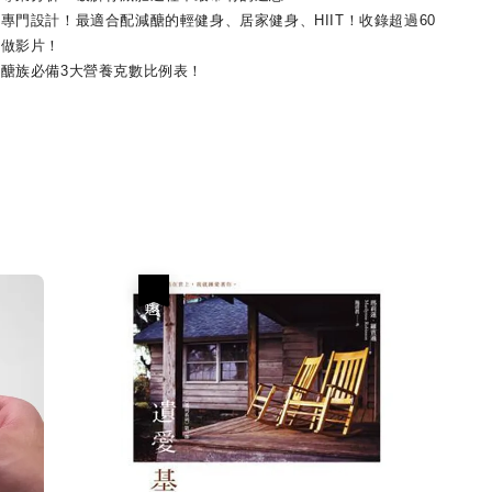
設計！最適合配減醣的輕健身、居家健身、HIIT！收錄超過60
跟做影片！
族必備3大營養克數比例表！
優惠