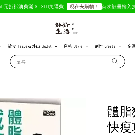
元折抵
消費滿＄1800免運費
首次註冊輸入折扣碼「
現在去購物！
飲食 Taste＆外出 GoOut
穿搭 Style
創作 Create
企画 
搜尋
體脂
快瘦