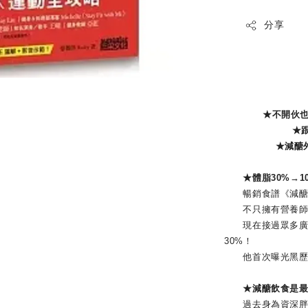
分享
★不開伙
★跟
★減醣
★體脂30%→1
暢銷食譜《減醣快瘦
不只擁有營養師專
現在接過眾多廣告拍
30%！
他首次曝光黑歷史
★減醣飲食是最有
過去身為資深胖子的