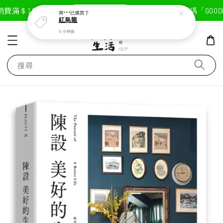
現在去購物！
費滿＄1800免運費
首次註冊輸入折扣碼「GOODLI
周***
已購買了
紅烏龍
9 小時前
搜尋