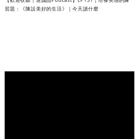
【歡迎收聽｜迷誠品Podcast】
EP151｜培養美感的練
習題：《陳設美好的生活》｜今天讀什麼