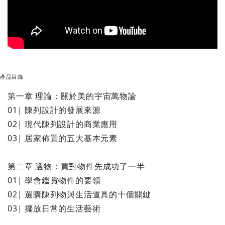
產品目錄
第⼀章 理論：關於美的宇宙萬物論
01| 陳列設計的發展來源
02| 現代陳列設計的商業應⽤
03| 居家佈置的五⼤基本元素
第⼆章 選物：買對物件先成功了⼀半
01| 學會鑑賞物件的要領
02| 選購陳列物與生活道具的十個關鍵
03| 擺放⽇常的⽣活藝術