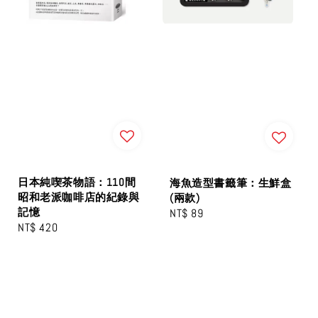
日本純喫茶物語：110間
海魚造型書籤筆：生鮮盒
昭和老派咖啡店的紀錄與
(兩款)
記憶
Regular
NT$ 89
Regular
NT$ 420
price
price