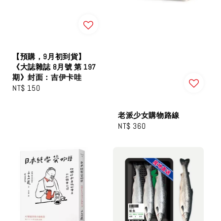
【預購，9月初到貨】
《大誌雜誌 8月號 第 197
期》封面：吉伊卡哇
Regular
NT$ 150
price
老派少女購物路線
Regular
NT$ 360
price