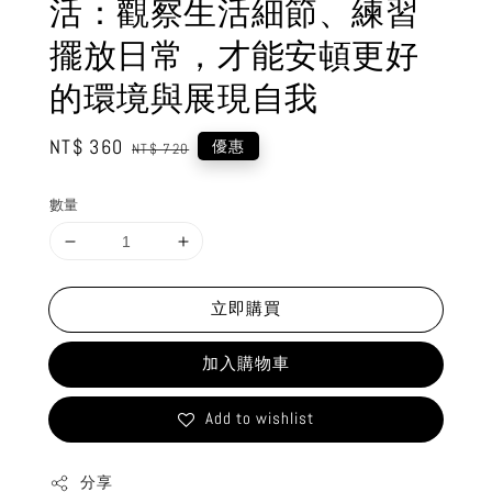
活：觀察生活細節、練習
擺放日常，才能安頓更好
的環境與展現自我
Sale
NT$ 360
Regular
優惠
NT$ 720
price
price
數量
立即購買
加入購物車
Add to wishlist
分享