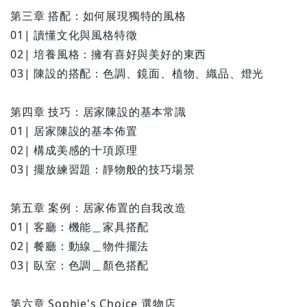
第三章 搭配：如何展現獨特的風格
01| 讀懂⽂化與風格特徵
02| 培養風格：擁有喜好與美好的東西
03| 陳設的搭配：⾊調、鏡⾯、植物、織品、燈光
第四章 技巧：居家陳設的基本常識
01| 居家陳設的基本佈置
02| 構成美感的⼗項原理
03| 擺放練習題：靜物般的技巧場景
第五章 案例：居家佈置的自我改造
01| 客廳：機能＿家具搭配
02| 餐廳：動線＿物件擺法
03| 臥室：⾊調＿顏⾊搭配
第六章 Sophie's Choice 選物店