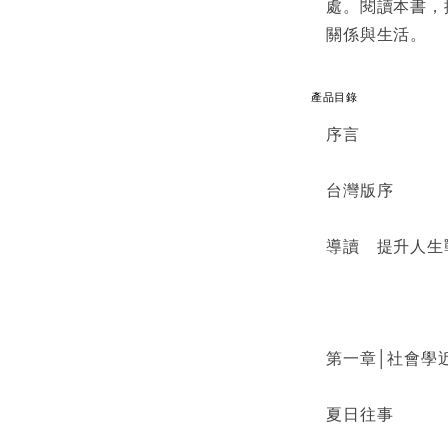
處。閱讀本書，
關係與生活。
產品目錄
序言
台灣版序
導讀 提升人生
第一章│社會學
夏日往事