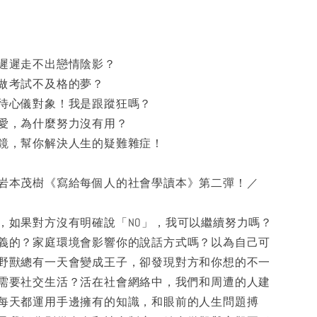
遲遲走不出戀情陰影？
做考試不及格的夢？
待心儀對象！我是跟蹤狂嗎？
愛，為什麼努力沒有用？
鏡，幫你解決人生的疑難雜症！
岩本茂樹《寫給每個人的社會學讀本》第二彈！／
，如果對方沒有明確說「NO」，我可以繼續努力嗎？
義的？家庭環境會影響你的說話方式嗎？以為自己可
野獸總有一天會變成王子，卻發現對方和你想的不一
需要社交生活？活在社會網絡中，我們和周遭的人建
每天都運用手邊擁有的知識，和眼前的人生問題搏