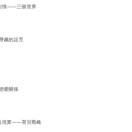
的情――三個世界
潛藏的詛咒
戀愛關係
造現實――育兒戰略