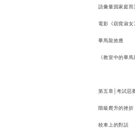
語彙量因家庭而
電影《窈窕淑女
畢馬龍效應
《教室中的畢馬
第五章│考試惡
階級爬升的挫折
校車上的對話