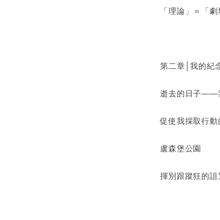
「理論」＝「劇
第二章│我的紀
逝去的日子――
促使我採取行動
盧森堡公園
揮別跟蹤狂的詛