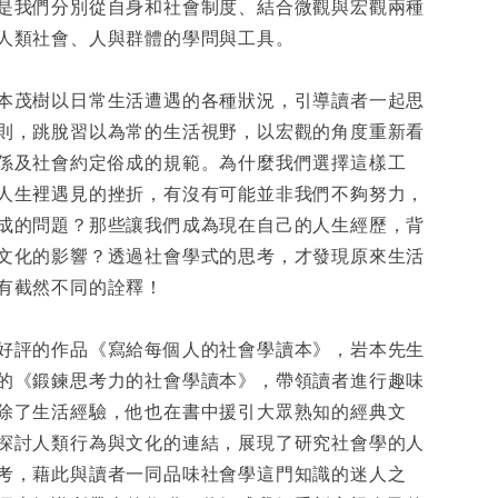
是我們分別從自身和社會制度、結合微觀與宏觀兩種
人類社會、人與群體的學問與工具。
本茂樹以日常生活遭遇的各種狀況，引導讀者一起思
則，跳脫習以為常的生活視野，以宏觀的角度重新看
係及社會約定俗成的規範。為什麼我們選擇這樣工
人生裡遇見的挫折，有沒有可能並非我們不夠努力，
成的問題？那些讓我們成為現在自己的人生經歷，背
文化的影響？透過社會學式的思考，才發現原來生活
有截然不同的詮釋！
好評的作品《寫給每個人的社會學讀本》，岩本先生
的《鍛鍊思考力的社會學讀本》，帶領讀者進行趣味
除了生活經驗，他也在書中援引大眾熟知的經典文
探討人類行為與文化的連結，展現了研究社會學的人
考，藉此與讀者一同品味社會學這門知識的迷人之