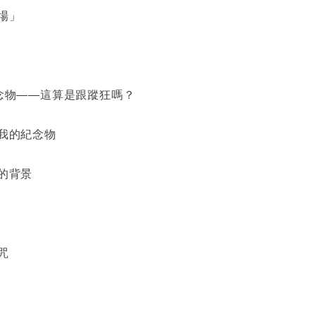
場」
念物――這算是跟蹤狂嗎？
我的紀念物
的背景
咒