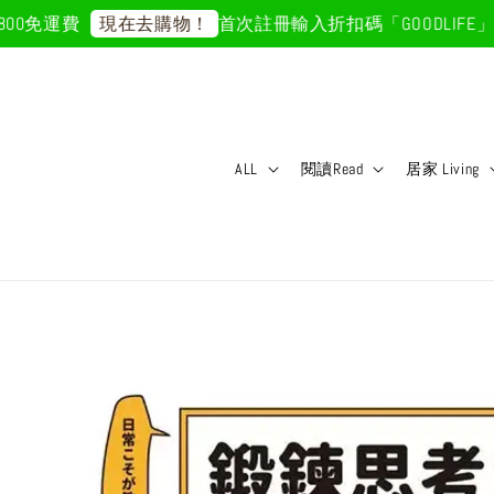
0免運費
首次註冊輸入折扣碼「GOODLIFE」50
現在去購物！
ALL
閱讀Read
居家 Living