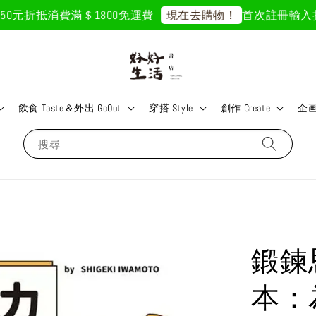
元折抵
消費滿＄1800免運費
首次註冊輸入折扣碼「
現在去購物！
飲食 Taste＆外出 GoOut
穿搭 Style
創作 Create
企画 
搜尋
鍛鍊
本：