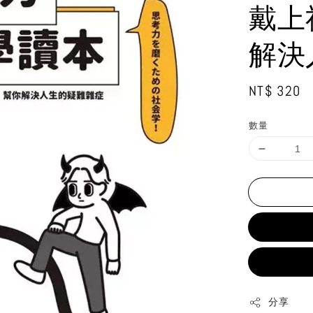
戴上
解決
Regular
NT$ 320
price
數量
分享