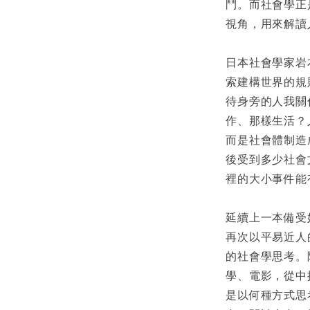
鬥。而社會學正
視角，用來解讀
日本社會學家岩
索建構世界的規
待身旁的人我關
作、那樣生活？
而是社會體制造
後受到多少社會
裡的大小事件能
延續上一本備受
再次以平易近人
的社會學思考。
學、電影，從中
是以何種方式思