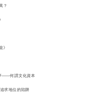
異？
》
龍》
夢――何謂文化資本
 追求地位的陷阱