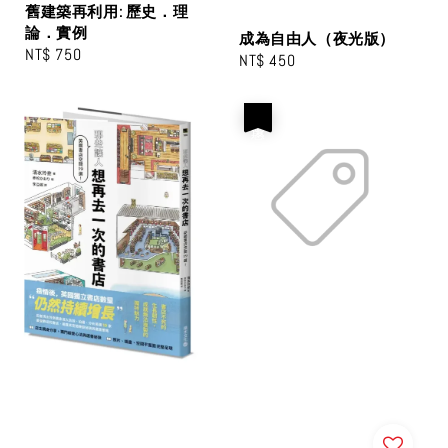
舊建築再利用: 歷史．理
論．實例
成為自由人（夜光版）
Regular
NT$ 750
Regular
NT$ 450
price
price
優惠