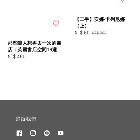
【二手】安娜‧卡列尼娜
（上）
Sale
NT$ 60
Regular
NT$ 260
price
price
那些讓人想再去一次的書
店：英國書店空間19選
Regular
NT$ 460
price
追蹤我們