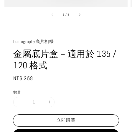
1
/
8
Lomography底片相機
金屬底片盒－適用於 135 /
120 格式
Regular
NT$ 258
price
數量
立即購買