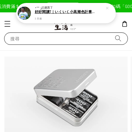
現在去購物！
消費滿＄1800免運費
首次註冊輸入折扣碼「GOODL
⋆** ༘
已購買了
好好閱讀T｜いくいく小高潮色計事務所X好好生活書店聯名款
3 天前
搜尋