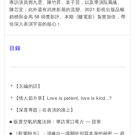
專訪演員鄧九雲、陳竹昇、袁子芸，以及導演阮鳳儀、
陳芯宜；此外還有武俠影展的流變、2021 影視出版品暢
銷榜與金馬 58 得獎影評。本期《釀電影》紮實加倍，帶
你深入表演宇宙的核心！
目錄
＊【主編的話】
＊【情人節片單】Love is patient, love is kind...?
＊【深度專題｜在表演的路上】
■ 販賣空氣的魔法師：專訪濱口竜介 — 甜寒
■ 《歡樂時光》：演練出一場關於你我本身的秘密 — 趙