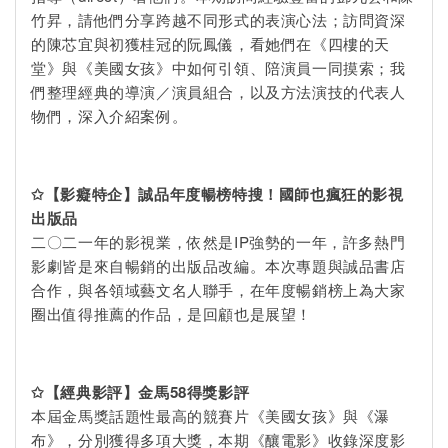
竹昇，請他們分享跨越不同形式的表演心法；訪問資深
的陳芯宜與初獲桂冠的阮鳳儀，看她們在《四樓的天
堂》與《美國女孩》中如何引領、陪演員一同摸索；我
們整理經典的導演／演員組合，以及方法演技的代表人
物們，深入介紹案例。
✩
【影癡特企】誠品年度暢榜特搜！國師也瘋狂的影視
出版品
二〇二一年的影視業，依然是IP強勢的一年，許多熱門
影劇皆是來自暢銷的出版品改編。本次專題與誠品書店
合作，與各領域藝文名人聯手，在年度暢銷榜上為大家
圈出值得推薦的作品，是回顧也是展望！
✩
【經典影評】金馬58得獎影評
本屆金馬獎話題性最高的競賽片《美國女孩》與《瀑
布》，分別獲得多項大獎，本期《釀電影》收錄深度影