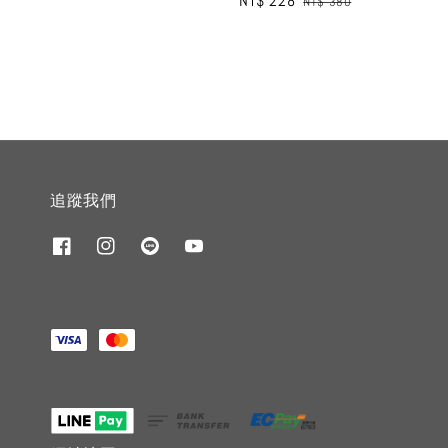
Sale
NT$ 228
Regular
NT$ 380
price
price
追蹤我們