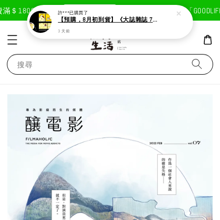
現在去購物！
＄1800免運費
首次註冊輸入折扣碼「GOODLIFE
許***
已購買了
【預購，8月初到貨】《大誌雜誌 7月號 第 196 期》封面：布丁狗
3 天前
搜尋