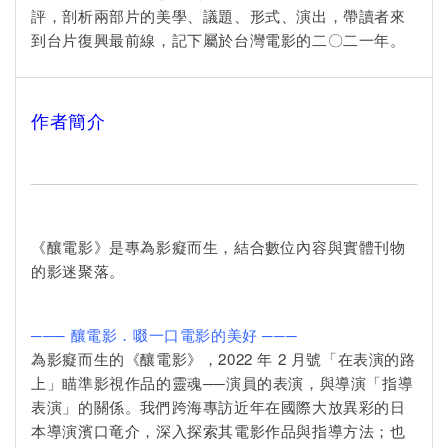
評，剖析兩部片的美學、議題、形式、演出，帶讀者來
到台片復興最前線，記下屬於台灣電影的二〇二一年。
作者簡介
《釀電影》是專為影癡而生，結合數位內容與實體刊物
的影迷聚落。
─── 釀電影．啜一口電影的美好 ───
為影癡而生的《釀電影》，2022 年 2 月號「在表演的路
上」瞄準影視作品的靈魂──演員的表演，與導演「指導
表演」的關係。我們跨海專訪近年在國際大放異彩的日
本導演濱口竜介，深入探索其電影作品與指導方法；也