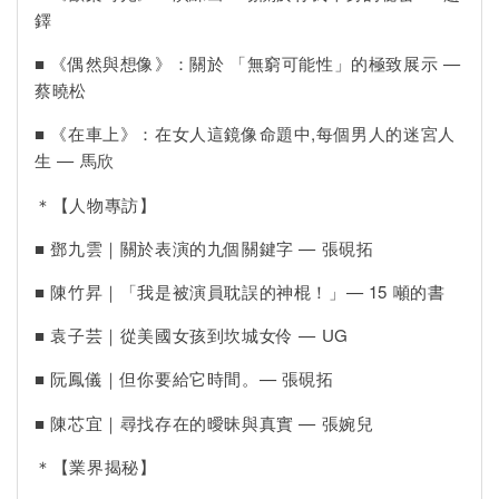
鐸
■ 《偶然與想像》：關於 「無窮可能性」的極致展示 —
蔡曉松
■ 《在車上》：在女人這鏡像命題中,每個男人的迷宮人
生 — 馬欣
＊【人物專訪】
■ 鄧九雲｜關於表演的九個關鍵字 — 張硯拓
■ 陳竹昇｜「我是被演員耽誤的神棍！」— 15 噸的書
■ 袁子芸｜從美國女孩到坎城女伶 — UG
■ 阮鳳儀｜但你要給它時間。— 張硯拓
■ 陳芯宜｜尋找存在的曖昧與真實 — 張婉兒
＊【業界揭秘】