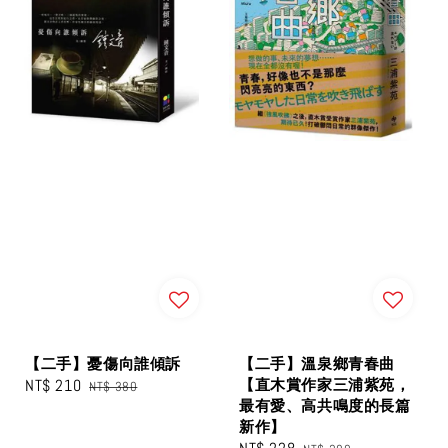
【二手】憂傷向誰傾訴
【二手】溫泉鄉青春曲
Sale
NT$ 210
Regular
【直木賞作家三浦紫苑，
NT$ 380
最有愛、高共鳴度的長篇
price
price
新作】