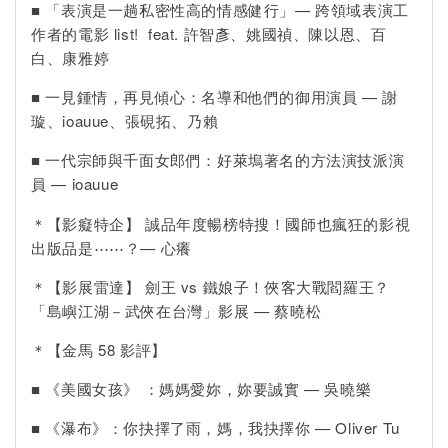
■ 「表演是一趟私密性高的情感健行」— 跨領域表演工
作者的電影 list! feat. 許智彥、姚國禎、陳以恩、百
白、康雅婷
■ 一見鍾情，再見傾心：名導和他們的御用演員 — 謝
璇、ioauue、張硯拓、乃賴
■ 一代宗師與千面女郎們：好萊塢著名的方法演技派演
員 — ioauue
＊【影癡特企】 誠品年度暢榜特搜！國師也瘋狂的影視
出版品是⋯⋯？— 心癢
＊【影展雷達】 劍王 vs 鐵娘子！俠客大戰閻羅王？
「島嶼江湖－武俠在台灣」影展 — 蔡曉松
＊【金馬 58 影評】
■ 《美國女孩》 ：媽媽愛妳，妳要誠實 — 吳曉樂
■ 《瀑布》：你抉擇了雨，媽，我抉擇你 — Oliver Tu