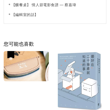
＊【釀餐桌】 情人節電影食譜 — 蔡嘉瑋
＊【編輯室的話】
您可能也喜歡
優惠