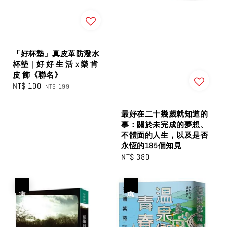
「好杯墊」真皮革防潑水
杯墊｜好 好 生 活 x 樂 肯
皮 飾《聯名》
Sale
NT$ 100
Regular
NT$ 199
price
price
最好在二十幾歲就知道的
事：關於未完成的夢想、
不體面的人生，以及是否
永恆的185個知見
Regular
NT$ 380
price
優惠
優惠