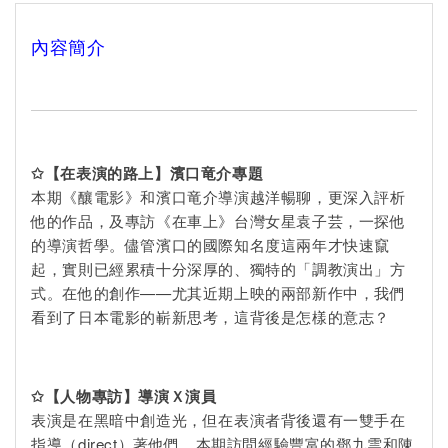
內容簡介
✩
【在表演的路上】濱口竜介專題
本期《釀電影》和濱口竜介導演越洋暢聊，更深入評析
他的作品，及專訪《在車上》台灣女星袁子芸，一探他
的導演哲學。儘管濱口的國際知名度這兩年才快速竄
起，實則已經累積十分深厚的、獨特的「調教演出」方
式。在他的創作——尤其近期上映的兩部新作中，我們
看到了日本電影的嶄新思考，這背後是怎樣的意志？
✩
【人物專訪】導演Ｘ演員
表演是在黑暗中創造光，但在表演者背後還有一雙手在
指導（direct）著他們。本期訪問經驗豐富的鄧九雲和陳