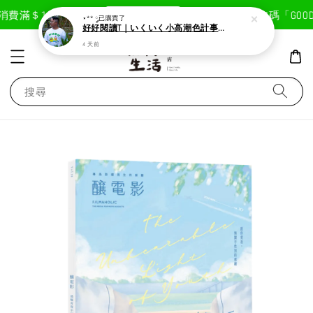
現在去購物！
費滿＄1800免運費
首次註冊輸入折扣碼「GOODLI
⋆** ༘
已購買了
好好閱讀T｜いくいく小高潮色計事務所X好好生活書店聯名款
4 天前
搜尋