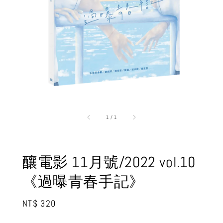
1
/
1
釀電影 11月號/2022 vol.10
《過曝青春手記》
Regular
NT$ 320
price