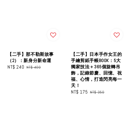
【二手】那不勒斯故事
【二手】日本手作女王的
（2）：新身分新命運
手繪剪紙手帳BOOK：5大
Sale
NT$ 240
Regular
獨家技法＋365個旋轉吊
NT$ 400
飾，記錄節慶、回憶、祝
price
price
福、心情，打造閃亮每一
天！
Sale
NT$ 175
Regular
NT$ 350
price
price