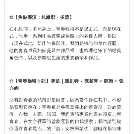
✩
【焦點導演：札維耶・多藍】
在札維耶．多藍身上，青春難得不是過去式、而是現在
式，他用一系列作品摸遍成長路上的各種人際，得以
（現在式地）陪伴許多影迷。我們爬梳他的創作經歷，
他的青春成長如何蔓延在作品裡，也梳理他筆下的經典
角色們，以及影響他生涯的重要前輩和作品。
✩
【青春過曝手記】專題｜謝凱特 × 陳栢青 × 陳穎 × 張
亦絢
所有對青春的頌讚都是回首，因為當你身在其中、不容
易察覺它存在；青春還是各種意義上的摸索期，對於價
值、自我、人際、歸屬。我們邀請專業作家在圓桌上聊
青春，在文字裡重訪啟蒙電影的自我摸索；我們請到幾
位還在青春尾巴上的「前」女校畢業生，聊聊在那特殊