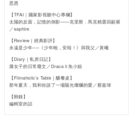
思恩
【TFAI｜國家影視聽中心專欄】
太陽的反面，記憶的倒影——克里斯．馬克精選回顧展
／saphire
【Review｜經典影評】
永遠是少年──《少年吔，安啦！》與我父／黃曦
【Diary｜私房日記】
腐女子的日常廢文／DracaＸ魚小姐
【Filmaholic’s Table｜釀餐桌】
那年夏天，我和你談了一場陽光燦爛的愛／蔡嘉瑋
【附錄】
編輯室的話