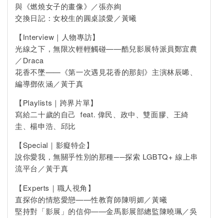
與《燃燒女子的畫像》／張亦絢
交換日記：女校生的圓桌談愛／黃曦
【Interview｜人物專訪】
光線之下，無限次輕輕觸碰——酷兒影展特派員鄭宜農
／Draca
花香不墜——《第一次遇見花香的那刻》主演林辰唏、
編導鄧依涵／黃于真
【Playlists｜跨界片單】
寫給二十歲的自己 feat. 偉民、政中、雙面膠、王綺
圭、楊申浩、邱比
【Special｜影癡特企】
說你愛我，無關乎性別的那種──探索 LGBTQ+ 線上串
流平台／黃于真
【Experts｜職人視角】
直探你的情慾愛戀——性教育師陳明媚／黃曦
堅持對「影展」的信仰——金馬影展部總監陳曉珮／吳