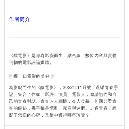
作者簡介
《釀電影》是專為影癡而生，結合線上數位內容與實體
刊物的電影評論媒體。
░ 啜一口電影的美好 ░
為影癡而生的《釀電影》，2022年11月號「過曝青春手
記」集合了作家、影評、演員、電影人，邀請他們和自
己的青春對話。青春叫人緬懷，令人羨慕，但回頭看青
春的痕跡，幾乎都是慌亂、寂寞與迷惘。走過青春，經
歷了怎樣的心碎，又從中獲得哪些珍寶？