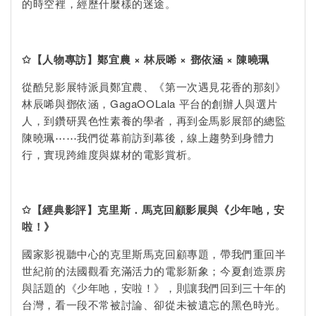
的時空裡，經歷什麼樣的迷途。
✩
【人物專訪】鄭宜農 × 林辰唏 × 鄧依涵 × 陳曉珮
從酷兒影展特派員鄭宜農、《第一次遇見花香的那刻》
林辰唏與鄧依涵，GagaOOLala 平台的創辦人與選片
人，到鑽研異色性素養的學者，再到金馬影展部的總監
陳曉珮⋯⋯我們從幕前訪到幕後，線上趨勢到身體力
行，實現跨維度與媒材的電影賞析。
✩
【經典影評】克里斯．馬克回顧影展與《少年吔，安
啦！》
國家影視聽中心的克里斯馬克回顧專題，帶我們重回半
世紀前的法國觀看充滿活力的電影新象；今夏創造票房
與話題的《少年吔，安啦！》，則讓我們回到三十年的
台灣，看一段不常被討論、卻從未被遺忘的黑色時光。