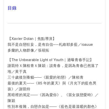
目錄
【Xavier Dolan｜焦點導演】
我不是自戀狂妄，是有自信──札維耶多藍／ioauue
多蘭的人物群像／張硯拓
【The Unbearable Light of Youth｜過曝青春手記】
謝凱特Ｘ陳栢青Ｘ陳穎：談青春，是因為青春已然落了
地／黃于真
三十歲後別養貓——《親愛的初戀》／陳栢青
最後的夏天——《85 年的夏天》與《月光下的藍色男
孩》／謝凱特
黑暗裡的篤定——《因為愛你》、《當女孩戀愛時》／
陳穎
性別本複雜，自戀亦如是——《藍色是最溫暖的顏色》