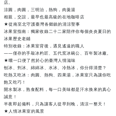
店。
涼圓，肉圓，三明治，熱狗，肉羹湯
相親，交誼，最早也最高級的在地咖啡店
★從南至北守護臺灣各鄉鎮的清涼聖事
冰果室指南：獨家收錄二十二家陪伴你每個炎炎夏日的
冰果歷史老鋪
特別收錄：冰果室背後，遇見遙遠的職人
——僅存的手敲冰杓匠、五代窯冰碗公、百年製冰廠。
★嚐一口便了然於心的臺灣人情滋味
刨冰、剉冰、綿綿冰、水冰、冷熱冰，你分得清楚？
吃熱又吃冰：肉圓、熱狗、四果湯，冰果室只為讓你吃
飽又吃巧！
開水製冰，熟食配料，每一口美味都是汗水換來的真心
誠意！
半夜即起備料，只為讓客人從早到晚，清涼一整天！
★人情冰果室的風景