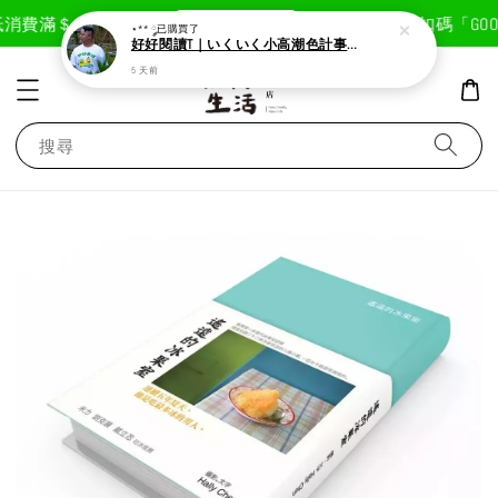
現在去購物！
消費滿＄1800免運費
首次註冊輸入折扣碼「GOODL
⋆** ༘
已購買了
好好閱讀T｜いくいく小高潮色計事務所X好好生活書店聯名款
5 天前
搜尋