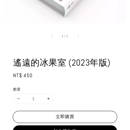
1
/
1
遙遠的冰果室 (2023年版)
Regular
NT$ 450
price
數量
立即購買