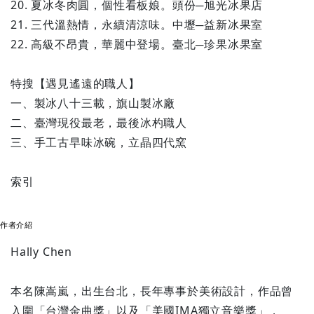
20. 夏冰冬肉圓，個性看板娘。頭份─旭光冰果店
21. 三代溫熱情，永續清涼味。中壢─益新冰果室
22. 高級不昂貴，華麗中登場。臺北─珍果冰果室
特搜【遇見遙遠的職人】
一、製冰八十三載，旗山製冰廠
二、臺灣現役最老，最後冰杓職人
三、手工古早味冰碗，立晶四代窯
索引
作者介紹
Hally Chen
本名陳嵩嵐，出生台北，長年專事於美術設計，作品曾
入圍「台灣金曲獎」以及「美國IMA獨立音樂獎」，