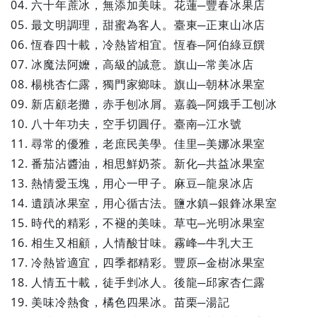
04. 六十年蔗冰，無添加美味。花蓮─豐春冰果店
05. 最文明調理，甜蜜為客人。臺東─正東山冰店
06. 恆春四十載，冷熱皆相宜。恆春─阿伯綠豆饌
07. 冰魔法阿嬤，高級的誠意。旗山─常美冰店
08. 楊桃杏仁露，獨門家鄉味。旗山─朝林冰果室
09. 新店顧老攤，赤手刨冰屑。嘉義─阿娥手工刨冰
10. 八十年功夫，空手切圓仔。臺南─江水號
11. 尋常的優雅，老庶民美學。佳里─美娜冰果室
12. 番茄沾醬油，相思鮮奶茶。新化─共益冰果室
13. 熱情愛玉塊，用心一甲子。麻豆─龍泉冰店
14. 遺蹟冰果室，用心循古法。鹽水鎮─銀鋒冰果室
15. 時代的精彩，不褪的美味。草屯─光明冰果室
16. 相生又相顧，人情酸甘味。霧峰─牛乳大王
17. 冷熱皆適宜，四季都精彩。豐原─金樹冰果室
18. 人情五十載，徒手剉冰人。後龍─邱家杏仁露
19. 美味冷熱食，橘色四果冰。苗栗─湯記