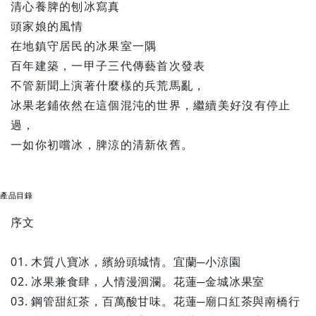
清心養脾的刨冰寫真
頭家娘的風情
在地鎮守居民的冰果室一隅
百年建築，一甲子三代傳藝首次發表
不管新聞上演著什麼樣的兵荒馬亂，
冰果老鋪依然在這個混沌的世界，繼續美好沒有停止
過，
一如你初嚐冰，脾涼的清新依舊。
產品目錄
序文
01. 木質八寶冰，繽紛頭城情。宜蘭─小涼園
02. 冰果兼食肆，人情漫洄瀾。花蓮─金城冰果室
03. 鋼管甜紅茶，百萬酸甘味。花蓮─廟口紅茶與南橋行