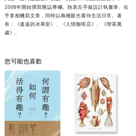
2008年開始撰寫雜誌專欄。熱衷左手做設計執畫筆、右
手拿相機寫文章，同時以兩種眼光看待生活日常。著
有：《遙遠的冰果室》、《人情咖啡店》、《喫茶萬
歲》。
您可能也喜歡