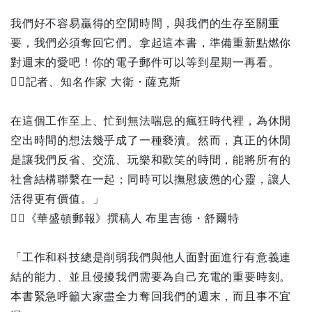
我們好不容易贏得的空閒時間，與我們的生存至關重
要，我們必須奪回它們。拿起這本書，準備重新點燃你
對週末的愛吧！你的電子郵件可以等到星期一再看。
記者、知名作家 大衛・薩克斯
在這個工作至上、忙到無法喘息的瘋狂時代裡，為休閒
空出時間的想法幾乎成了一種褻瀆。然而，真正的休閒
是讓我們反省、交流、玩樂和歡笑的時間，能將所有的
社會結構聯繫在一起；同時可以撫慰疲憊的心靈，讓人
活得更有價值。」
《華盛頓郵報》撰稿人 布里吉德・舒爾特
「工作和科技總是削弱我們與他人面對面進行有意義連
結的能力、並且侵擾我們需要為自己充電的重要時刻。
本書緊急呼籲大家盡全力奪回我們的週末，而且事不宜