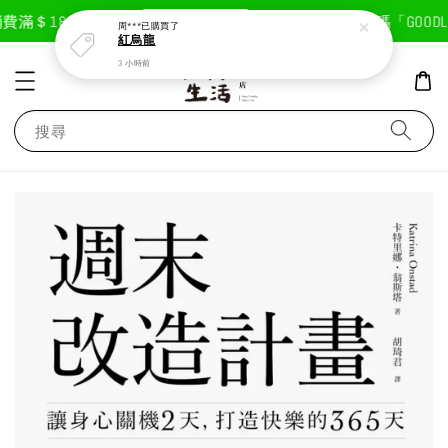
現在去購物！
滿＄1800免運費
首次註冊輸入折扣碼「GOODLIF
周***
已購買了
紅烏龍
3 小時前
搜尋