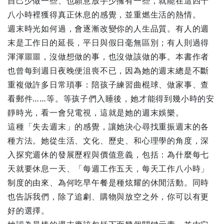
自己少做一些、也願意放手少擁有一些，就能在這四十
八小時裡獲得真正休息的感覺，並重燃生活的熱情。
週末時光如何過，會逐漸改變你的人生品質。有人的週
末是工作日的延長，平日與假日毫無區別；有人則過得
渾渾噩噩，沒做想做的事，也沒做該做的事。本書作者
也曾每到週日夜晚便沮喪不已，因為她的週末總是不斷
重複做許多日常瑣事：陪孩子練習曲棍球、做家事、查
看郵件……等。等孩子們入睡後，她才能得到幾小時的安
靜時光，看一會兒電視，這就是她的週末娛樂。
這種「失去週末」的感覺，讓她決心尋找重振週末的各
種方法。她從生活、文化、歷史、和心理學的角度，深
入探究週休的發展歷程與價值意義，包括：為什麼每七
天就要休息一天、「每週工作五天，每天工作八小時」
制度的由來、為何吃早午餐是種炫耀的休閒活動。同時
也告訴我們，除了追劇、購物與放空之外，你可以有更
好的選擇。