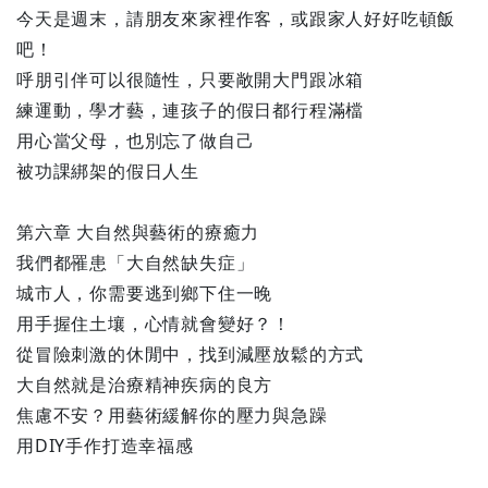
今天是週末，請朋友來家裡作客，或跟家人好好吃頓飯
吧！
呼朋引伴可以很隨性，只要敞開大門跟冰箱
練運動，學才藝，連孩子的假日都行程滿檔
用心當父母，也別忘了做自己
被功課綁架的假日人生
第六章 大自然與藝術的療癒力
我們都罹患「大自然缺失症」
城市人，你需要逃到鄉下住一晚
用手握住土壤，心情就會變好？！
從冒險刺激的休閒中，找到減壓放鬆的方式
大自然就是治療精神疾病的良方
焦慮不安？用藝術緩解你的壓力與急躁
用DIY手作打造幸福感