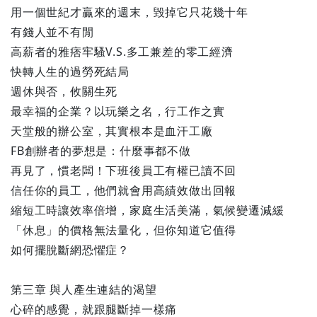
用一個世紀才贏來的週末，毀掉它只花幾十年
有錢人並不有閒
高薪者的雅痞牢騷V.S.多工兼差的零工經濟
快轉人生的過勞死結局
週休與否，攸關生死
最幸福的企業？以玩樂之名，行工作之實
天堂般的辦公室，其實根本是血汗工廠
FB創辦者的夢想是：什麼事都不做
再見了，慣老闆！下班後員工有權已讀不回
信任你的員工，他們就會用高績效做出回報
縮短工時讓效率倍增，家庭生活美滿，氣候變遷減緩
「休息」的價格無法量化，但你知道它值得
如何擺脫斷網恐懼症？
第三章 與人產生連結的渴望
心碎的感覺，就跟腿斷掉一樣痛