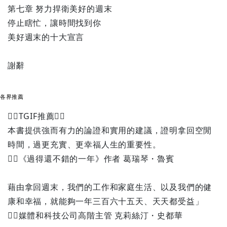
第七章 努力捍衛美好的週末
停止瞎忙，讓時間找到你
美好週末的十大宣言
謝辭
各界推薦
TGIF推薦
本書提供強而有力的論證和實用的建議，證明拿回空閒
時間，過更充實、更幸福人生的重要性。
《過得還不錯的一年》作者 葛瑞琴・魯賓
藉由拿回週末，我們的工作和家庭生活、以及我們的健
康和幸福，就能夠一年三百六十五天、天天都受益」
媒體和科技公司高階主管 克莉絲汀・史都華