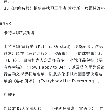
遲。」
《紐約時報》暢銷書榜冠軍作者 達拉斯・哈爾特維格
作者介紹
卡特里娜?翁斯塔
卡特里娜‧翁斯塔（Katrina Onstad） 獲獎記者，作品
經常出現在《紐約時報》、《衛報》、《環球郵報》和
《Elle》。目前和家人定居多倫多。 小說作品包括《要
有多幸福》（How Happy to Be），以及曾入圍豐業銀
行吉勒文學獎初選名單、以及多倫多城市圖書獎決選名
單的《各有所求》（Everybody Has Everything）。
胡琦君
胡琦君 師大翻譯所碩士，工作經驗豐富，當過空姐、自