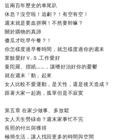
近兩百年歷史的車尾趴
休息？沒空啦！追劇？！有空有空！
週末就是要血拼啊！不然要幹嘛？
關於購物的真諦
傻瓜才吃早午餐？！
你怎樣度過早餐時間，就怎樣度過你的週末
業餘愛好Ｖ.Ｓ.工作愛好
曼陀羅、摺紙……，讓嗜好治好你的憂鬱
就在週末「動」起來
女人比較不愛運動，是天性，還是後天造成？
跟著大家一起跑，孤單但是不寂寞
第五章 在家少做事、多放鬆
女人天生勞碌命？週末家事忙不完
長照的付出與獲得
極簡生活，讓人找回更多的時間與空間