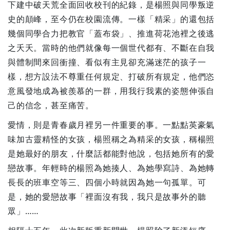
下建中破天荒全面回收校刊的紀錄，是楊照與同學叛逆
史的顛峰，至今仍在校園流傳。一樣「精采」的還包括
幾個同學合力把教官「蓋布袋」、推進荷花池裡之後逃
之夭夭。當時的他們就像每一個世代都有、不斷在自我
與體制間來回衝撞、看似有主見卻充滿迷茫的孩子一
樣，想方設法不尊重任何規定、打破所有規定，他們恣
意風發地成為被羨慕的一群，用我行我素的姿態伸張自
己的信念，甚至痛苦。
愛情，則是青春歲月裡另一件重要的事。一點點英豪氣
味加古靈精怪的女孩，楊照稱之為精采的女孩，稱楊照
是她最好的朋友，什麼話都能對他說，包括她所有的愛
戀故事。年輕時的楊照為她揍人、為她學寫詩、為她轉
長長的班車空等三、四個小時就因為她一句孤單。可
是，她的愛戀故事「裡面沒有我，我只是故事外的聽
眾」……