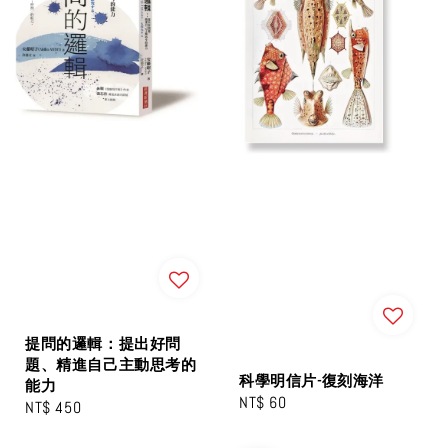
提問的邏輯：提出好問
題、精進自己主動思考的
科學明信片-復刻海洋
能力
Regular
NT$ 60
Regular
NT$ 450
price
price