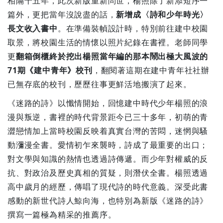
相隔十五年，此次新版重新問世，楊照除了新添短序一
篇外，更把當年沒說盡的話，
新增成〈詩和少年時光〉
長文收入書中
。在準備裝幀設計時，特別前往建中校園
取景，將校園生活的情懷以照片紀錄在書裡。老師同學
更
翻箱倒櫃終於挖出楊照當年編的那本鬧出極大風波的
71期《建中青年》校刊
，翻閱著這期在建中青年社社辦
已無存底的校刊，歷歷往事更鮮活地搬演了起來。
《迷路的詩》以懺情開始，回憶建中時代少年楊照的浪
漫與叛逆，書裡的時代背景距今已三十多年，初萌的青
澀戀情加上當時校園反映着真實台灣的苦悶，迷惘與騷
動瀰漫全書。愛情初乍來襲時，詩成了最重要的出口；
對文學與知識的熱情也透過詩傳遞。而少年對權威的反
抗、對政治及歷史真相的質疑，則潛伏全書。楊照透過
高中歲月的經歷，傳唱了現代詩的時代意義。深受此書
感動的新世代詩人鯨向海，也特別為新版《迷路的詩》
撰寫一篇極為精采的推薦序。