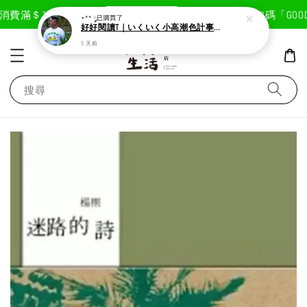
現在去購物！
費滿＄1800免運費
首次註冊輸入折扣碼「GOODLI
⋆** ༘
已購買了
好好閱讀T｜いくいく小高潮色計事務所X好好生活書店聯名款
5 天前
搜尋