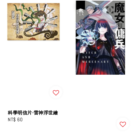
優惠
科學明信片-雷神浮世繪
Regular
NT$ 60
price