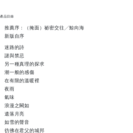
產品目錄
推薦序：（掩面）祕密交往╱鯨向海
新版自序
迷路的詩
謎與禁忌
另一種真理的探求
潮一般的感傷
在有限的溫暖裡
夜雨
氣味
浪漫之闕如
遺落月亮
如雪的聲音
彷彿在君父的城邦