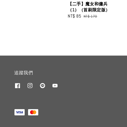
【二手】魔女和傭兵
（1）（首刷限定版）
Sale
NT$ 85
Regular
NT$ 170
price
price
追蹤我們