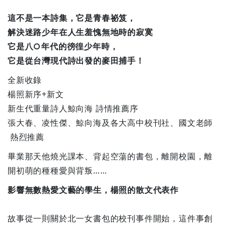
這不是一本詩集，它是青春祕笈，
解決迷路少年在人生羞愧無地時的寂寞
它是八○年代的徬徨少年時，
它是從台灣現代詩出發的麥田捕手！
全新收錄
楊照新序+新文
新生代重量詩人鯨向海 詩情推薦序
張大春、凌性傑、鯨向海及各大高中校刊社、國文老師
熱烈推薦
畢業那天他燒光課本、背起空蕩的書包，離開校園，離
開初萌的種種愛與背叛……
影響無數熱愛文藝的學生，楊照的散文代表作
故事從一則關於北一女書包的校刊事件開始，這件事創