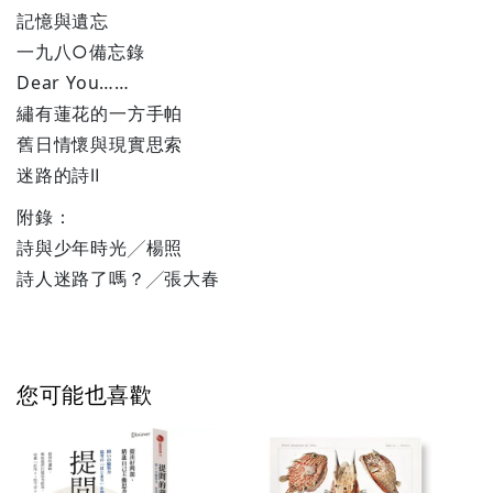
記憶與遺忘
一九八○備忘錄
Dear You……
繡有蓮花的一方手帕
舊日情懷與現實思索
迷路的詩Ⅱ
附錄：
詩與少年時光╱楊照
詩人迷路了嗎？╱張大春
您可能也喜歡