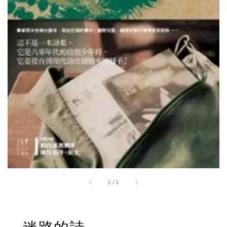
1
/
1