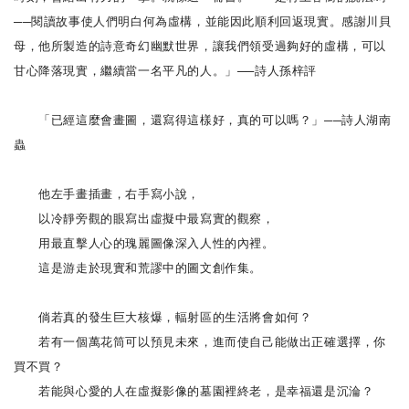
──閱讀故事使人們明白何為虛構，並能因此順利回返現實。感謝川貝
母，他所製造的詩意奇幻幽默世界，讓我們領受過夠好的虛構，可以
甘心降落現實，繼續當一名平凡的人。」──詩人孫梓評
「已經這麼會畫圖，還寫得這樣好，真的可以嗎？」──詩人湖南
蟲
他左手畫插畫，右手寫小說，
以冷靜旁觀的眼寫出虛擬中最寫實的觀察，
用最直擊人心的瑰麗圖像深入人性的內裡。
這是游走於現實和荒謬中的圖文創作集。
倘若真的發生巨大核爆，輻射區的生活將會如何？
若有一個萬花筒可以預見未來，進而使自己能做出正確選擇，你
買不買？
若能與心愛的人在虛擬影像的墓園裡終老，是幸福還是沉淪？