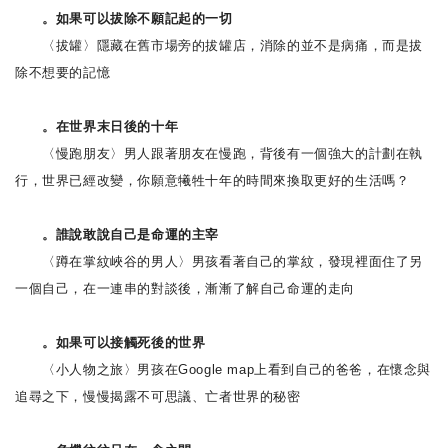
。如果可以拔除不願記起的一切
〈拔罐〉隱藏在舊市場旁的拔罐店，消除的並不是病痛，而是拔
除不想要的記憶
。在世界末日後的十年
〈慢跑朋友〉男人跟著朋友在慢跑，背後有一個強大的計劃在執
行，世界已經改變，你願意犧牲十年的時間來換取更好的生活嗎？
。誰說敢說自己是命運的主宰
〈蹲在掌紋峽谷的男人〉男孩看著自己的掌紋，發現裡面住了另
一個自己，在一連串的對談後，漸漸了解自己命運的走向
。如果可以接觸死後的世界
〈小人物之旅〉男孩在Google map上看到自己的爸爸，在懷念與
追尋之下，慢慢揭露不可思議、亡者世界的秘密