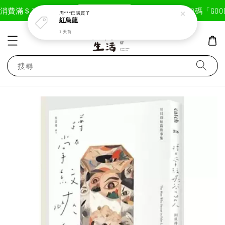
現在去購物！
消費滿＄1800免運費
首次註冊輸入折扣碼「GOODL
周***
已購買了
紅烏龍
1 天前
搜尋