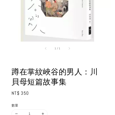
1
/
1
蹲在掌紋峽谷的男人：川
貝母短篇故事集
Regular
NT$ 350
price
數量