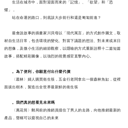
生活在城市中，面對迎面而來的「記憶」、「欲望」和「恐
懼」，
站在命運的路口，到底該大步前行和還是匍匐前進？
最會說故事的插畫家川貝母以「現代寓言」的方式創作圖文，取
材自生活日常，包含環境的變化、對當下議題的想法、對未來或末日
的想像，及微小生活的細節觀察，以隱喻的方式重新詮釋十二篇短篇
故事，搭配精彩圖像，以強烈的視覺感官直擊內心。
。為了便利，你願意付出什麼代價
〈叢林〉婦人購買衛生筷，五金行老闆拿出一個森林魚缸，從裡
面拔出樹木，製造出全世界最新鮮的衛生筷
。我們真的想看見未來嗎
〈萬花筒〉郵局前的推銷員擋住了男人的去路，向他推銷最新的
產品，聲稱可以窺視自己的未來