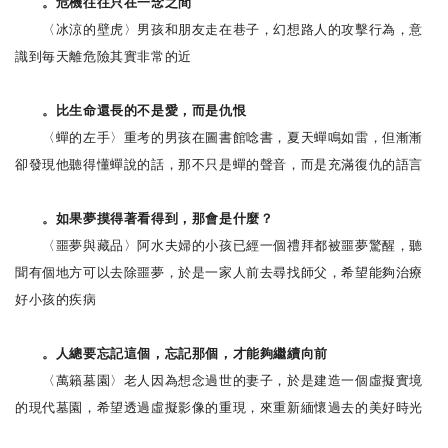
。危機往往只在一念之間
〈冰涼的壁虎〉男孩和朋友走在巷子，幻想路人的攻擊行為，意
識到毎天離危險其實非常的近
。比生命還長的不是愛，而是仇恨
〈蟬的左手〉重考的男孩在圖書館唸書，夏天蟬鳴如雷，但漸漸
卻發現他聽得懂蟬說的話，那不只是蟬的聲音，而是充滿復仇的語言
。如果夢摸得著看得到，那會是什麼？
〈噩夢與藏品〉阿水夫婦的小孩已經一個禮拜都被噩夢驚醒，聽
聞有個地方可以去除噩夢，於是一家人前去尋找師父，希望能夠治療
好小孩的疾病
。人總要忘記這個，忘記那個，才能夠繼續向前
〈萬籟墓園〉老人因為想念過世的妻子，於是建造一個虛擬實境
的現代墓園，希望透過虛擬影像的重現，來重新緬懷過去的美好時光