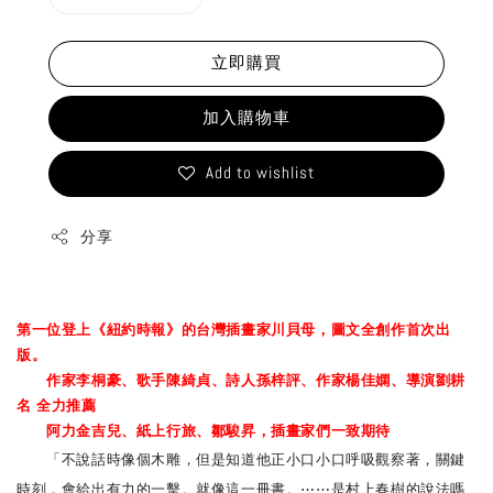
立即購買
加入購物車
Add to wishlist
分享
第一位登上《紐約時報》的台灣插畫家川貝母，圖文全創作首次出
版。
作家李桐豪、歌手陳綺貞、詩人孫梓評、作家楊佳嫻、導演劉耕
名 全力推薦
阿力金吉兒、紙上行旅、鄒駿昇，插畫家們一致期待
「不說話時像個木雕，但是知道他正小口小口呼吸觀察著，關鍵
時刻，會給出有力的一擊。就像這一冊書。⋯⋯是村上春樹的說法嗎