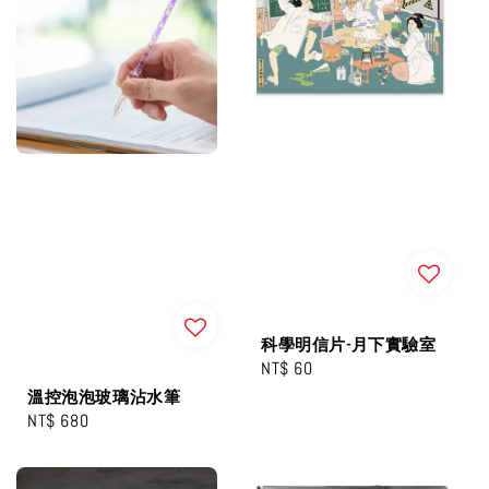
科學明信片-月下實驗室
Regular
NT$ 60
price
溫控泡泡玻璃沾水筆
Regular
NT$ 680
price