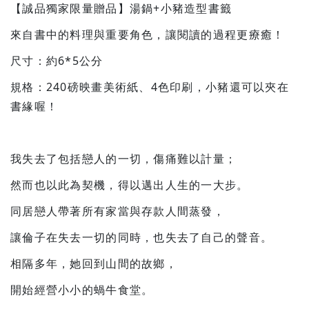
【誠品獨家限量贈品】湯鍋+小豬造型書籤
來自書中的料理與重要角色，讓閱讀的過程更療癒！
尺寸：約6*5公分
規格：240磅映畫美術紙、4色印刷，小豬還可以夾在
書緣喔！
我失去了包括戀人的一切，傷痛難以計量；
然而也以此為契機，得以邁出人生的一大步。
同居戀人帶著所有家當與存款人間蒸發，
讓倫子在失去一切的同時，也失去了自己的聲音。
相隔多年，她回到山間的故鄉，
開始經營小小的蝸牛食堂。