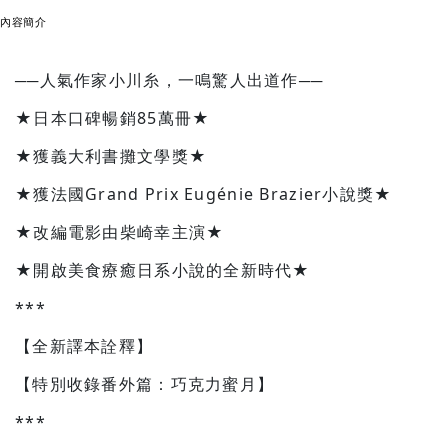
內容簡介
──人氣作家小川糸，一鳴驚人出道作──
★日本口碑暢銷85萬冊★
★獲義大利書攤文學獎★
★獲法國Grand Prix Eugénie Brazier小說獎★
★改編電影由柴崎幸主演★
★開啟美食療癒日系小說的全新時代★
***
【全新譯本詮釋】
【特別收錄番外篇：巧克力蜜月】
***