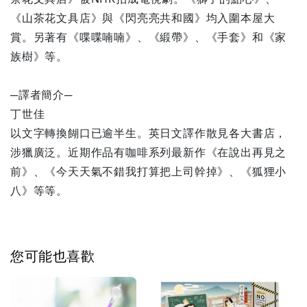
《山茶花文具店》與《閃亮亮共和國》均入圍本屋大
賞。另著有《喋喋喃喃》、《緞帶》、《手套》和《家
族樹》等。
─譯者簡介─
丁世佳
以文字轉換餬口已逾半生。英日文譯作散見各大書店，
涉獵廣泛。近期作品有咖啡系列最新作《在說出再見之
前》、《今天天氣不錯我打算把上司幹掉》、《狐狸小
八》等等。
您可能也喜歡