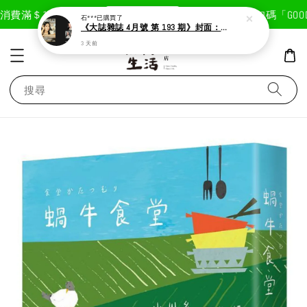
現在去購物！
費滿＄1800免運費
首次註冊輸入折扣碼「GOODLI
石***
已購買了
《大誌雜誌 4月號 第 193 期》封面：Solar 頌樂
3 天前
搜尋