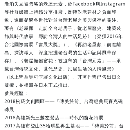
漸消失且被忽略的老屋元素，於Facebook與Instagram
等社群媒體上持續分享推廣，反轉對老建材之負面印
象，進而凝聚各世代對於台灣老屋之美與保存的關注。
著有《老屋顏：走訪全台老房子，從老屋歷史、建築裝
飾與時代故事，尋訪台灣人的生活足跡》（榮獲2016年
台北國際書展「書展大獎」）、《再訪老屋顏：前進離
島、探訪職人，深度挖掘老台灣的生活印記與風華保
存》、《老屋顏鐵窗花：被遺忘的「台灣元素」——承
載台灣傳統文化、世代歷史、民居生活的人情風景》
（以上皆為馬可孛羅文化出版）。其著作皆已售出日文
版權，並相繼在日本正式推出。
參展經歷：
2018松菸文創園區——「磚美於前」台灣經典馬賽克磁
磚展
2018高雄新光三越左營店——時代的窗花特展
2017高雄市登山35哈瑪星再生基地——「磚美於前」台