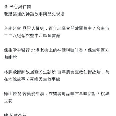
叁 民心與仁醫
老建築裡的神話故事與歷史現場
台南州會 見證人權史，百年老議會開放閱覽中 / 台南市
二二八紀念館暨中西區圖書館
保生堂中醫行 北港老街上的神話與咖啡香 / 保生堂漢方
咖啡館
林鵬飛醫師故居暨民生診所 百年農會重啟仁醫故居，為
在地說故事 / 霧峰民生故事館
德山醫院 苦藥變甜湯，在醫者町品嚐古早味甜點 / 桃城
豆花
肆 俯瞰今昔