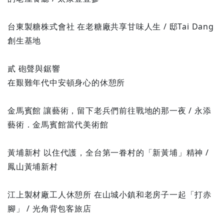
台東製糖株式會社 在老糖廠共享甘味人生 / 邸Tai Dang
創生基地
貳 砲聲與鋸響
在艱難年代中安頓身心的休憩所
金馬賓館 讓藝術，留下老兵們前往戰地的那一夜 / 永添
藝術．金馬賓館當代美術館
黃埔新村 以住代護，全台第一眷村的「新黃埔」精神 /
鳳山黃埔新村
江上製材廠工人休憩所 在山城小鎮和老房子一起「打赤
腳」 / 光角背包客旅店