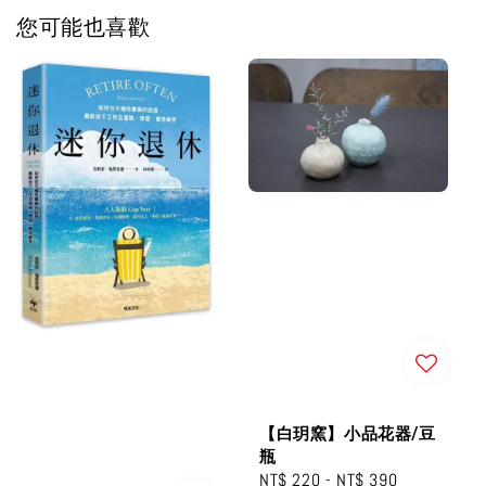
您可能也喜歡
【白玥窯】小品花器/豆
瓶
Regular
NT$ 220
-
NT$ 390