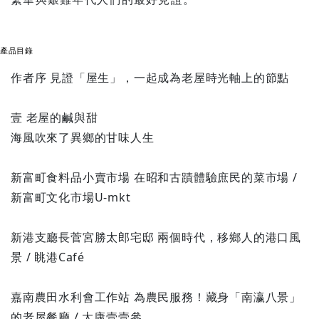
產品目錄
作者序 見證「屋生」，一起成為老屋時光軸上的節點
壹 老屋的鹹與甜
海風吹來了異鄉的甘味人生
新富町食料品小賣市場 在昭和古蹟體驗庶民的菜市場 /
新富町文化市場U-mkt
新港支廳長菅宮勝太郎宅邸 兩個時代，移鄉人的港口風
景 / 眺港Café
嘉南農田水利會工作站 為農民服務！藏身「南瀛八景」
的老屋餐廳 / 太康壹壹參