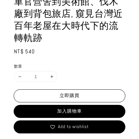
軍官營舍到美術館、伐木
廠到背包旅店, 窺見台灣近
百年老屋在大時代下的流
轉軌跡
Regular
NT$ 540
price
數量
立即購買
加入購物車
Add to wishlist