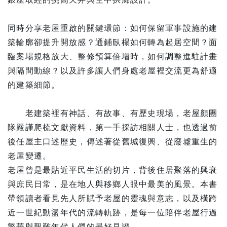
同時分享老屋重啟的關鍵環節：如何保留軍事設施的建
築輪廓卻提升開放感？通鋪臥榻如何轉為起居空間？面
臨案場規格放大、整修預算倍增時，如何調整進駐計畫
與隔間動線？以及許多讓人們身處老屋裡交流更為舒適
的建築細節。
老建築裡有神話、有故事、有歷史現場，老屋顏團
隊嚴謹爬梳文獻資料，第一手採訪相關人士，也透過前
後任屋主口述歷史，傳述著從舊城復興、從廢墟重生的
老屋變遷。
老屋曾是最貼近平民生活的切片，背後住居聚落的興衰
與庶民日常，是在地人與移鄉人眼中最美的風景。本書
帶領讀者看見先人所賦予老屋的靈魂與意志，以及橫跨
近一世紀動盪年代的流轉軌跡，是每一位陪伴老屋行過
繁華與艱難年代人們的最好見證。