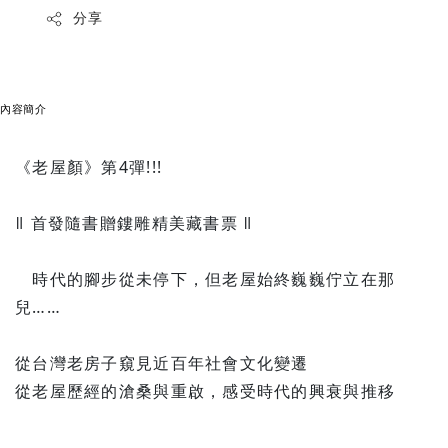
分享
內容簡介
《老屋顏》第4彈!!!
ǁ 首發隨書贈鏤雕精美藏書票 ǁ
時代的腳步從未停下，但老屋始終巍巍佇立在那
兒……
從台灣老房子窺見近百年社會文化變遷
從老屋歷經的滄桑與重啟，感受時代的興衰與推移