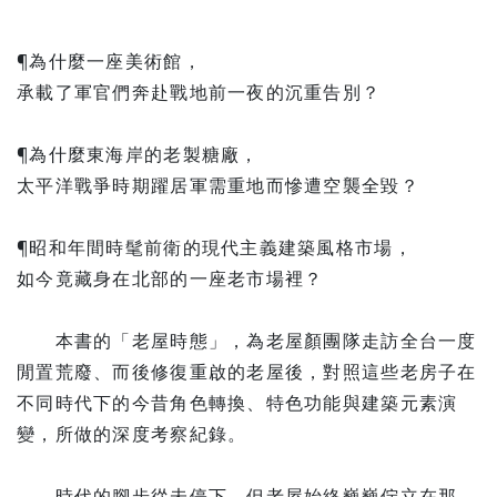
¶為什麼一座美術館，
承載了軍官們奔赴戰地前一夜的沉重告別？
¶為什麼東海岸的老製糖廠，
太平洋戰爭時期躍居軍需重地而慘遭空襲全毀？
¶昭和年間時髦前衛的現代主義建築風格市場，
如今竟藏身在北部的一座老市場裡？
本書的「老屋時態」，為老屋顏團隊走訪全台一度
閒置荒廢、而後修復重啟的老屋後，對照這些老房子在
不同時代下的今昔角色轉換、特色功能與建築元素演
變，所做的深度考察紀錄。
時代的腳步從未停下，但老屋始終巍巍佇立在那