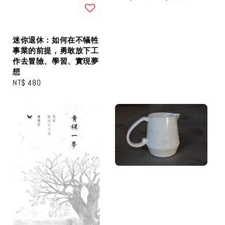
price
迷你退休：如何在不犠牲
事業的前提，勇敢放下工
作去冒險、學習、實現夢
想
Regular
NT$ 480
price