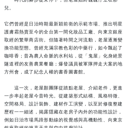
兒。
它們曾經是日治時期最新穎前衛的示範市場、推出明星
護膚霜熱賣至今的全台第一間化妝品工廠、向東京銀座
取經的繁華商店街。但隨著時間之河流動，老屋逐漸變
換功能型態。曾經充滿宗教色彩的中藥行，如今飄起了
咖啡香；昔為農人命脈的水利站，從「鬼屋」化身絕景
隧道裡的友善農業餐廳；爆發議員被軍隊押走大案的地
方州會，成了紀念人權的書香圖書館。
這一次，老屋顏團隊從踏點老屋、介紹老件，更進
一步串起老屋今昔時光。從建築形式結構、風格特徵、
空間格局、設計裝飾、建材作工演變，以至於修復整建
歷程一一細述，揭露隱藏在老房子內外的功能性設計，
例如日治市場馬蹄形動線的視覺感與高機動性、向東京
銀座取經的挑高天井與空中拱廊設計。