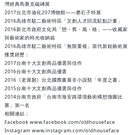
灣經典馬賽克磁磚展
2017台北市迪化207博物館——磨石子特展
2016高雄市駁二藝術特區「文創人才回流駐點計畫」
2016新北市政府文化局「戀・舊・風・格」——收藏家
與藝術家的時光收納箱
2016高雄市駁二藝術特區「無限重複」當代新銳藝術展
獲獎經歷：
2017台南十大文創商品優選與佳作
2016台南十大文創商品優選
2016《老屋顏》台北國際書展非小說類「年度之書」
2015台南十大文創商品優選與佳作
2014台南市政府「台南市海安路環境藝術構想徵圖比
賽」第一名
相關連結：
Facebook www.facebook.com/oldhouseface
Instagram www.instagram.com/oldhouseface