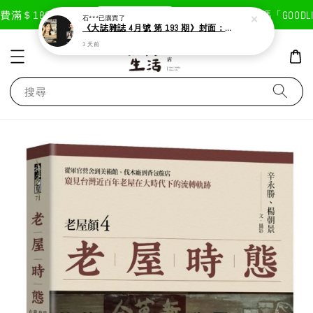
現在去購物！
滿＄1800免運費
首次註冊輸入折扣碼「GOODLIF
石***
已購買了
《大誌雜誌 4月號 第 193 期》封面：Solar 頌樂
3 天前
搜尋