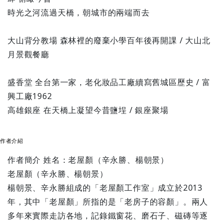
時光之河流過天橋，朝城市的兩端而去
大山背分教場 森林裡的廢棄小學百年後再開課 / 大山北
月景觀餐廳
盛香堂 全台第一家，老化妝品工廠續寫舊城區歷史 / 富
興工廠1962
高雄銀座 在天橋上凝望今昔鹽埕 / 銀座聚場
作者介紹
作者簡介 姓名：老屋顏（辛永勝、楊朝景）
老屋顏（辛永勝、楊朝景）
楊朝景、辛永勝組成的「老屋顏工作室」成立於2013
年，其中「老屋顏」所指的是「老房子的容顏」。兩人
多年來實際走訪各地，記錄鐵窗花、磨石子、磁磚等逐