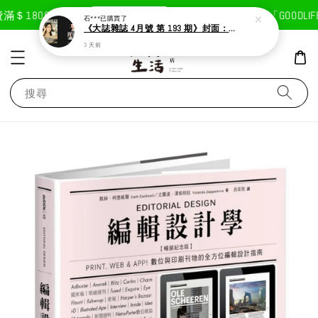
現在去購物！
＄1800免運費
首次註冊輸入折扣碼「GOODLIFE
石***
已購買了
《大誌雜誌 4月號 第 193 期》封面：Solar 頌樂
3 天前
搜尋