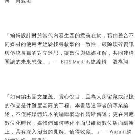
輯 何曼瑄
「編輯設計對於當代內容生產的意義在於，藉由整合不
同媒材的使用者經驗找尋敘事的一致性，破除瑣碎資訊
與傳統長篇的對立迷思，讓數位與紙媒和解，共同建構
閱讀的未來想像。」──BIOS Monthly總編輯 溫為翔
「如何編出圖文並茂、賞心悅目，且為人所留藏或記憶
的作品是件難度甚高的工程。本書透過筆者的專業論
述，不僅將媒體紙本的編輯概念作清晰傳遞；更在因應
數位化時代，媒體們如何轉化平面思維於數位版面編輯
上，具有深入淺出的見解。值得收藏。」──Wazaiii網