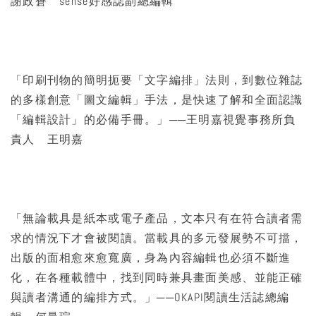
謝政蒼 sense好感誌副總編輯
「印刷刊物的簡明扼要「文字編排」法則，到數位雜誌
的多樣創意「圖文編輯」手法，是快速了解和全面認識
「編輯設計」的必備手冊。」──王明嘉視覺事務所負
責人 王明嘉
「無論載具是紙本或電子產品，文本只有在符合讀者需
求的情況下才會被閱讀。當載具的多元發展勢不可擋，
出版的面相愈來愈寬廣，身為內容編輯也必須不斷進
化，在各種載體中，找到同時兼具畫面美感、並能正確
與讀者溝通的編排方式。」──OKAPI閱讀生活誌總編