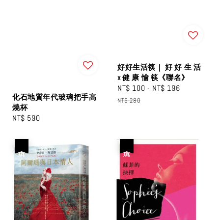
好好生活筷｜ 好 好 生 活
x 健 康 愉 筷《聯名》
Sale
NT$ 100
-
NT$ 196
Regular
化石地質年代玻璃把手高
price
price
NT$ 280
燒杯
Regular
NT$ 590
price
優惠
優惠