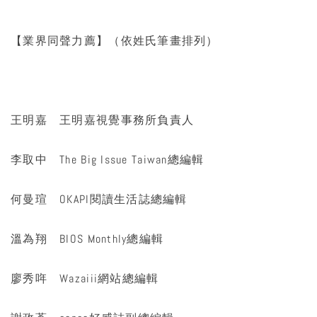
【業界同聲力薦】（依姓氏筆畫排列）
王明嘉 王明嘉視覺事務所負責人
李取中 The Big Issue Taiwan總編輯
何曼瑄 OKAPI閱讀生活誌總編輯
溫為翔 BIOS Monthly總編輯
廖秀哖 Wazaiii網站總編輯