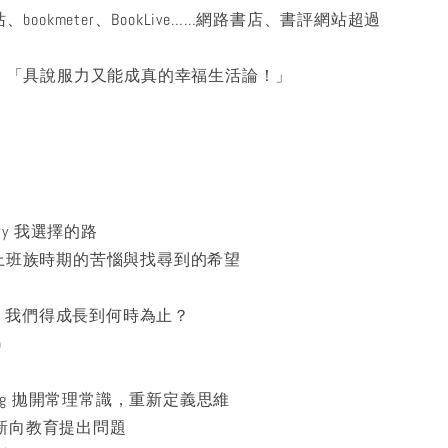
bookmeter、BookLive……網路書店、書評網站超過
。
：「具說服力又能成真的幸福生活論！」
言
tory 我選擇的路
tress 上班族時期的苦惱與找尋到的希望
owth 我們得成長到何時為止？
p
inking 拋開常理常識，重新定義思維
on 重新向教育提出問題