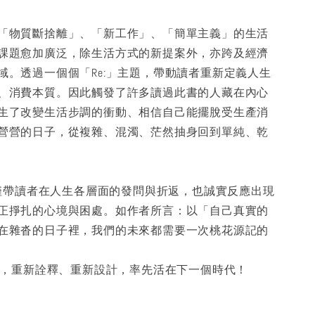
「物質斷捨離」、「新工作」、「簡單主義」的生活
課題愈加廣泛，除生活方式的新提案外，亦跨及經濟
域。透過一個個「Re:」主題，帶動讀者重新定義人生
、消費本質。因此觸發了許多讀過此書的人藏在內心
生了改變生活步調的衝動、相信自己能擺脫受生產消
營營的日子，從複雜、混濁、茫然抽身回到單純、乾
」不僅帶讀者在人生各層面的發問與折返，也誠實反應出現
正掙扎的心境與困處。如作者所言：以「自己真實的
在雜沓的日子裡，我們的未來都需要一次桃花源記的
一次，重新詮釋、重新設計，率先活在下一個時代！