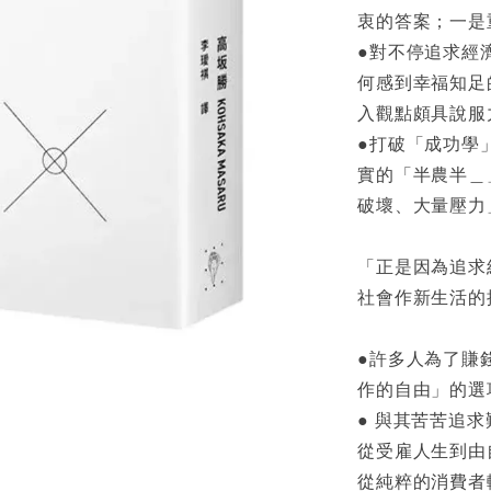
衷的答案；一是
●對不停追求經
何感到幸福知足
入觀點頗具說服
●打破「成功學
實的「半農半＿
破壞、大量壓力
「正是因為追求
社會作新生活的
●許多人為了賺
作的自由」的選
● 與其苦苦追
從受雇人生到由
從純粹的消費者