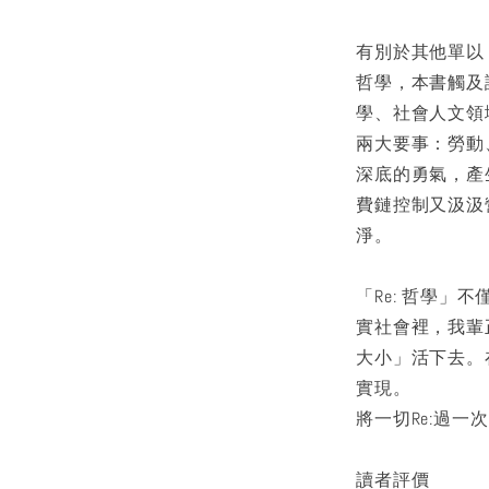
有別於其他單以
哲學，本書觸及
學、社會人文領
兩大要事：勞動
深底的勇氣，產
費鏈控制又汲汲
淨。
「Re: 哲學
實社會裡，我輩
大小」活下去。
實現。
將一切Re:過
讀者評價