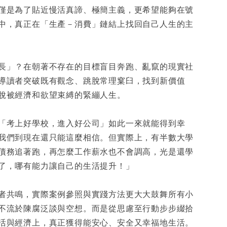
僅是為了貼近慢活真諦、極簡主義，更希望能夠在號
中，真正在「生產－消費」鏈結上找回自己人生的主
長」？在朝著不存在的目標盲目奔跑、亂竄的現實社
導讀者突破既有觀念、跳脫常理窠臼，找到新價值
脫被經濟和欲望束縛的緊繃人生。
「考上好學校，進入好公司」如此一來就能得到幸
我們到現在還只能這麼相信。但實際上，有半數大學
債務追著跑，再怎麼工作薪水也不會調高，光是還學
了，哪有能力讓自己的生活提升！」
者共鳴，實際案例參照與實踐方法更大大鼓舞所有小
不流於陳腐泛談與空想。而是從思慮至行動步步綴拾
活與經濟上，真正獲得能安心、安全又幸福地生活。