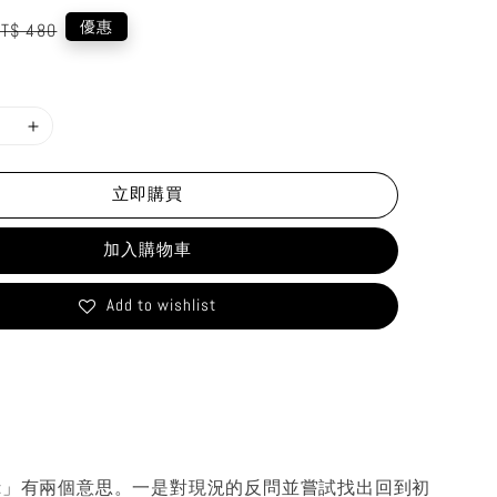
egular
優惠
T$ 480
rice
立即購買
加入購物車
Add to wishlist
「Re:」有兩個意思。一是對現況的反問並嘗試找出回到初