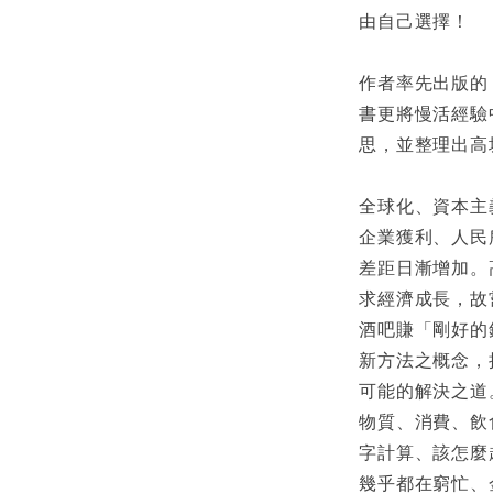
由自己選擇！
作者率先出版的
書更將慢活經驗
思，並整理出高坂
全球化、資本主
企業獲利、人民
差距日漸增加。
求經濟成長，故
酒吧賺「剛好的
新方法之概念，
可能的解決之道
物質、消費、飲
字計算、該怎麼
幾乎都在窮忙、