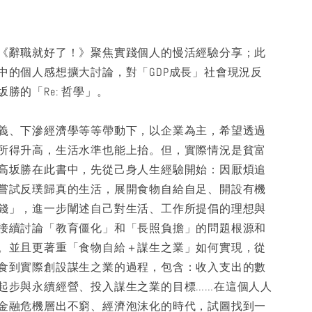
《辭職就好了！》聚焦實踐個人的慢活經驗分享；此
中的個人感想擴大討論，對「GDP成長」社會現況反
勝的「Re: 哲學」。
義、下滲經濟學等等帶動下，以企業為主，希望透過
所得升高，生活水準也能上抬。但，實際情況是貧富
高坂勝在此書中，先從己身人生經驗開始：因厭煩追
嘗試反璞歸真的生活，展開食物自給自足、開設有機
錢」，進一步闡述自己對生活、工作所提倡的理想與
接續討論「教育僵化」和「長照負擔」的問題根源和
。並且更著重「食物自給＋謀生之業」如何實現，從
食到實際創設謀生之業的過程，包含：收入支出的數
起步與永續經營、投入謀生之業的目標……在這個人人
金融危機層出不窮、經濟泡沫化的時代，試圖找到一