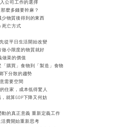
y 不進入公司工作的選擇
ney 賺那麼多錢要幹麻？
ings 減少物質後得到的東西
eath 死亡方式
fe 首先從平日生活開始改變
als 擁有做小限度的物質就好
新定義做菜的價值
 Food 從「購買」食物到「製造」食物
人群向鄉下分散的趨勢
發揮創意需要空間
 地方上的住家，成本低得驚人
要幸福，就算GDP下降又何妨
ork 勞動的真正意義 重新定義工作
st 從生活費開始重新思考