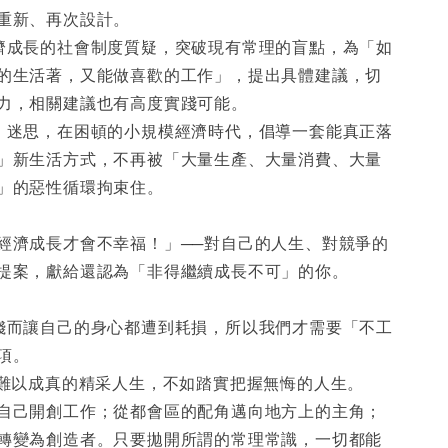
重新、再次設計。
濟成長的社會制度質疑，突破現有常理的盲點，為「如
的生活著，又能做喜歡的工作」，提出具體建議，切
力，相關建議也有高度實踐可能。
」迷思，在困頓的小規模經濟時代，倡導一套能真正落
」新生活方式，不再被「大量生產、大量消費、大量
」的惡性循環拘束住。
經濟成長才會不幸福！」──對自己的人生、對競爭的
提案，獻給還認為「非得繼續成長不可」的你。
錢而讓自己的身心都遭到耗損，所以我們才需要「不工
項。
求難以成真的精采人生，不如踏實把握無悔的人生。
自己開創工作；從都會區的配角邁向地方上的主角；
轉變為創造者。只要拋開所謂的常理常識，一切都能