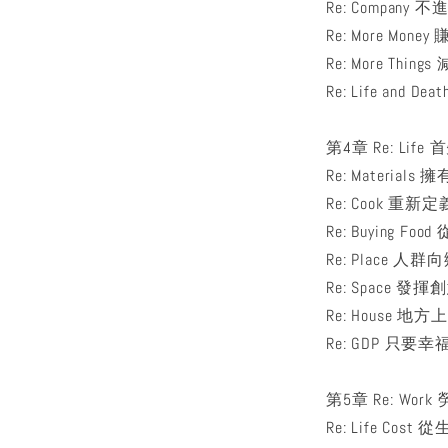
Re: Compan
Re: More Mo
Re: More Th
Re: Life and D
第4章 Re: Li
Re: Materi
Re: Cook 重
Re: Buying
Re: Place 
Re: Space 
Re: House
Re: GDP 只
第5章 Re: W
Re: Life Co