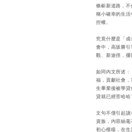
條嶄新道路，不
稱小確幸的生活
控權。
究竟什麼是「成
會中，高坂勝引
觀、新途徑，擺
如同內文所述：
福，貢獻社會，
生畢業後被學貸
貸就已經苦哈哈
文句不僅引起讀
資族，內容絲毫
初心模樣，在生