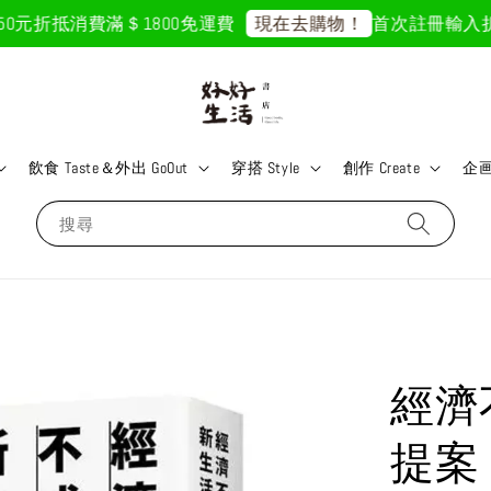
元折抵
消費滿＄1800免運費
首次註冊輸入折扣碼「
現在去購物！
飲食 Taste＆外出 GoOut
穿搭 Style
創作 Create
企画 
搜尋
經濟
提案