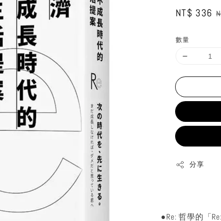
Sale
NT$ 336
R
N
price
p
數量
分享
●Re: 哲學的