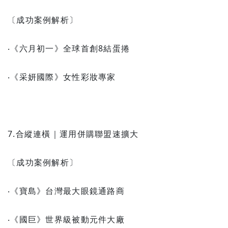
〔成功案例解析〕
‧《六月初一》全球首創8結蛋捲
‧《采妍國際》女性彩妝專家
7.合縱連橫｜運用併購聯盟速擴大
〔成功案例解析〕
‧《寶島》台灣最大眼鏡通路商
‧《國巨》世界級被動元件大廠