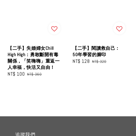
【二手】失婚婦女Chill
【二手】閱讀救自己：
High High：勇敢斷開有毒
50年學習的腳印
關係，「笑嗨嗨」重返一
Sale
NT$ 128
Regular
NT$ 320
人幸福，快活又自由！
price
price
Sale
NT$ 100
Regular
NT$ 360
price
price
追蹤我們