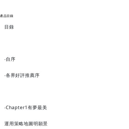
產品目錄
目錄
‧自序
‧各界好評推薦序
‧Chapter1有夢最美
運用策略地圖明願景