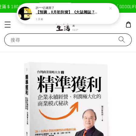
現在去購物！
＄1800免運費
首次註冊輸入折扣碼「GOODLIFE
許***
已購買了
【預購，8月初到貨】《大誌雜誌 7月號 第 196 期》封面：布丁狗
3 天前
搜尋