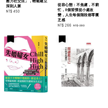
壓力社交法」，輕鬆建立
從容心態：不焦慮，不窮
深刻人脈
忙，8個習慣從小處改
Regular
NT$ 450
變，人生每個階段都零匱
price
乏感
Sale
NT$ 266
Regular
NT$ 380
price
price
優惠
優惠