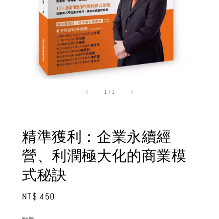
1
/
1
精準獲利：企業永續經
營、利潤極大化的商業模
式秘訣
Regular
NT$ 450
price