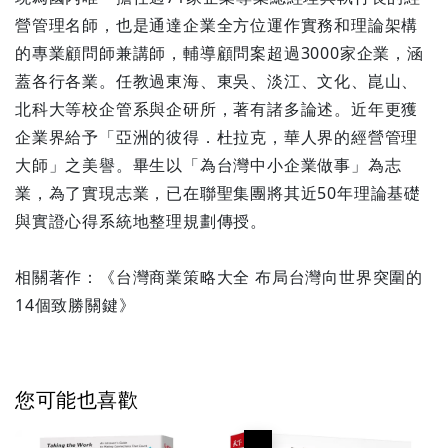
營管理名師，也是通達企業全方位運作實務和理論架構
的專業顧問師兼講師，輔導顧問案超過3000家企業，涵
蓋各行各業。任教過東海、東吳、淡江、文化、崑山、
北科大等校企管系與企研所，著有諸多論述。近年更獲
企業界給予「亞洲的彼得．杜拉克，華人界的經營管理
大師」之美譽。畢生以「為台灣中小企業做事」為志
業，為了實現志業，已在聯聖集團將其近50年理論基礎
與實證心得系統地整理規劃傳授。
相關著作：《台灣商業策略大全 布局台灣向世界突圍的
14個致勝關鍵》
您可能也喜歡
優惠