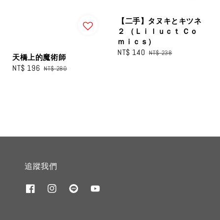
【二手】タヌキとキツネ
２ （Ｌｉｌｕｃｔ Ｃｏ
ｍｉｃｓ）
Sale
NT$ 140
Regular
NT$ 238
天橋上的魔術師
price
price
Sale
NT$ 196
Regular
NT$ 280
price
price
追蹤我們