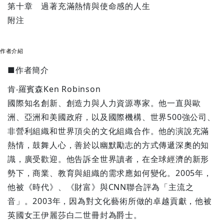
第十章 過著充滿熱情與使命感的人生
附注
作者介紹
■作者簡介
肯‧羅賓森Ken Robinson
國際知名創新、創造力與人力資源專家。他一直與歐
洲、亞洲和美國政府，以及國際機構、世界500強公司、
非營利組織和世界頂尖的文化組織合作。他的演說充滿
熱情，鼓舞人心，善於以幽默勵志的方式傳遞深奧的知
識，廣受歡迎。他告訴全世界讀者，在全球經濟的新形
勢下，商業、教育與組織的需求應如何變化。2005年，
他被《時代》、《財富》與CNN聯合評為「主流之
音」。2003年，因為對文化藝術所做的卓越貢獻，他被
英國女王伊麗莎白二世冊封為爵士。