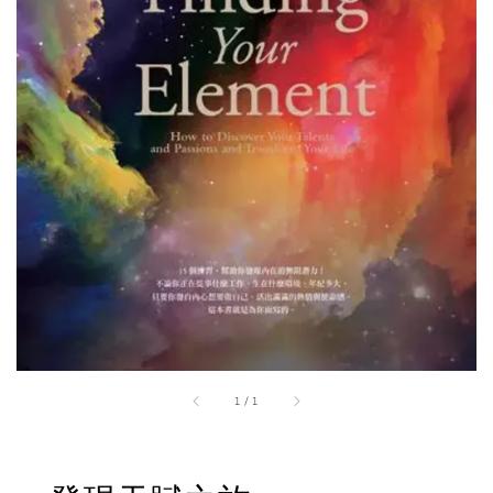
1
/
1