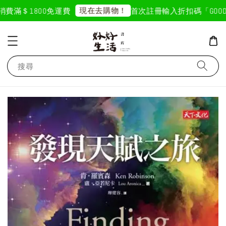
現在去購物！
費滿＄1800免運費
首次註冊輸入折扣碼「GOODLI
搜尋