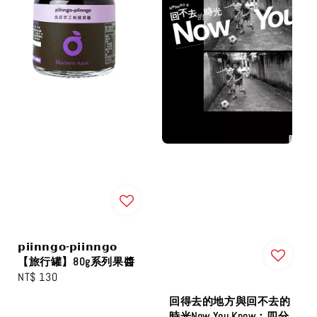
𝗽𝗶𝗶𝗻𝗻𝗴𝗼-𝗽𝗶𝗶𝗻𝗻𝗴𝗼
【旅行罐】80g系列果醬
Regular
NT$ 130
price
回得去的地方與回不去的
時光Now You Know：四分