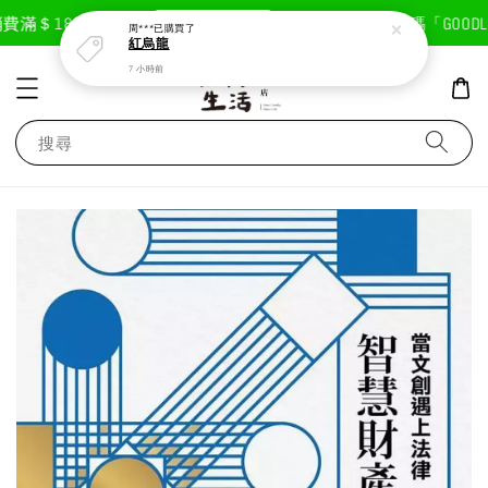
現在去購物！
滿＄1800免運費
首次註冊輸入折扣碼「GOODLIF
周***
已購買了
紅烏龍
7 小時前
搜尋