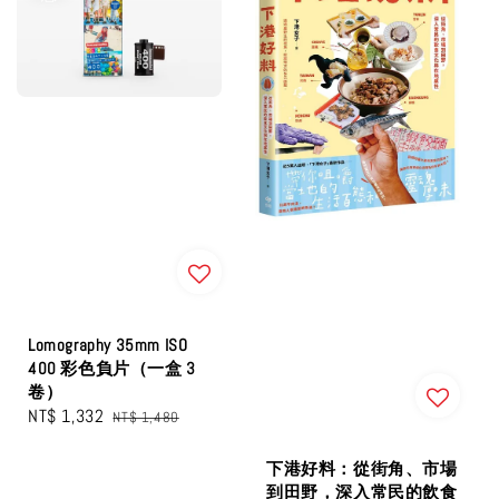
Lomography 35mm ISO
400 彩色負片（一盒 3
卷）
Sale
NT$ 1,332
Regular
NT$ 1,480
price
price
下港好料：從街角、市場
到田野，深入常民的飲食