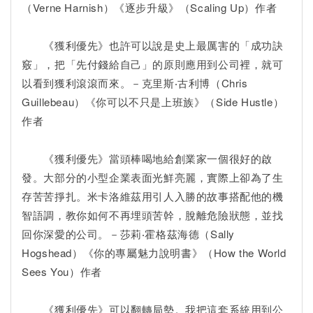
（Verne Harnish）《逐步升級》（Scaling Up）作者
《獲利優先》也許可以說是史上最厲害的「成功訣
竅」，把「先付錢給自己」的原則應用到公司裡，就可
以看到獲利滾滾而來。－克里斯‧古利博（Chris
Guillebeau）《你可以不只是上班族》（Side Hustle）
作者
《獲利優先》當頭棒喝地給創業家一個很好的啟
發。大部分的小型企業表面光鮮亮麗，實際上卻為了生
存苦苦掙扎。米卡洛維茲用引人入勝的故事搭配他的機
智語調，教你如何不再埋頭苦幹，脫離危險狀態，並找
回你深愛的公司。－莎莉‧霍格茲海德（Sally
Hogshead）《你的專屬魅力說明書》（How the World
Sees You）作者
《獲利優先》可以翻轉局勢。我把這套系統用到公