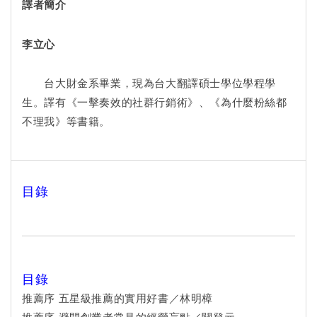
譯者簡介
李立心
台大財金系畢業，現為台大翻譯碩士學位學程學
生。譯有《一擊奏效的社群行銷術》、《為什麼粉絲都
不理我》等書籍。
目錄
目錄
推薦序 五星級推薦的實用好書／林明樟
推薦序 避開創業者常見的經營盲點／關登元