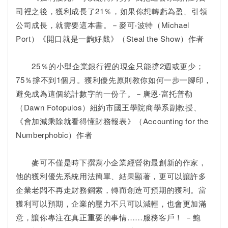
司裡之後，獲利成長了21％，如果你想轉虧為盈、引領
公司成長，就需要這本書。－麥可‧波特（Michael
Port）《開口就是一齣好戲》（Steal the Show）作者
25％的小型企業銀行裡的現金只能撐2週或更少；
75％撐不到1個月。獲利優先原則教你如何一步一腳印，
避免成為這個統計數字的一份子。－唐恩‧富托普勒
（Dawn Fotopulos）紐約市國王學院商學系副教授、
《會加減乘除就看得懂財務報表》（Accounting for the
Numberphobic）作者
麥可不僅是時下撰寫小企業經營術最創新的作家，
他的獲利優先系統用法簡單、結果顯著，更可以讓許多
企業老闆不再走財務鋼索，轉而創造可預期的獲利。當
獲利可以預期，企業的壓力不只可以減輕，也會更加滿
意，讓你專注在真正重要的事情……服務客戶！ －鮑