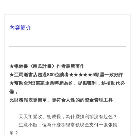
內容簡介
★暢銷書《南瓜計畫》作者最新著作
★亞馬遜書店超過800位讀者★★★★★5顆星一致好評
★幫助全球3萬家企業轉虧為盈、提振獲利，斜槓世代必
備，
比財務報表更簡單、更符合人性的的資金管理工具
天天衝營收、衝成長，為什麼獲利卻沒有起色？
生意不斷，但為什麼卻經常缺現金支付一張張帳
單？