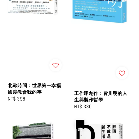
北歐時間：世界第一幸福
國度教會我的事
工作即創作：皆川明的人
Regular
NT$ 398
生與製作哲學
price
Regular
NT$ 380
price
優惠