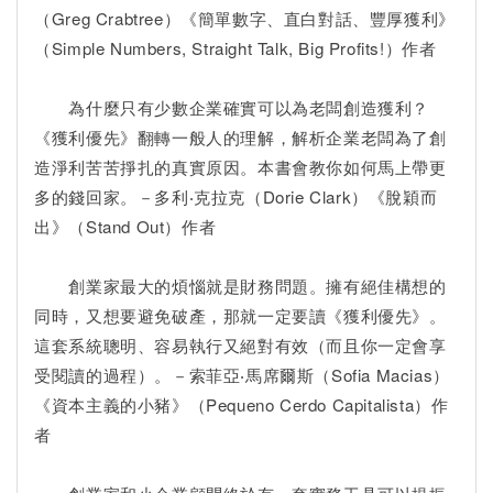
（Greg Crabtree）《簡單數字、直白對話、豐厚獲利》
（Simple Numbers, Straight Talk, Big Profits!）作者
為什麼只有少數企業確實可以為老闆創造獲利？
《獲利優先》翻轉一般人的理解，解析企業老闆為了創
造淨利苦苦掙扎的真實原因。本書會教你如何馬上帶更
多的錢回家。－多利‧克拉克（Dorie Clark）《脫穎而
出》（Stand Out）作者
創業家最大的煩惱就是財務問題。擁有絕佳構想的
同時，又想要避免破產，那就一定要讀《獲利優先》。
這套系統聰明、容易執行又絕對有效（而且你一定會享
受閱讀的過程）。－索菲亞‧馬席爾斯（Sofia Macias）
《資本主義的小豬》（Pequeno Cerdo Capitalista）作
者