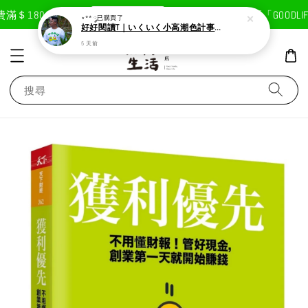
現在去購物！
＄1800免運費
首次註冊輸入折扣碼「GOODLIFE
⋆** ༘
已購買了
好好閱讀T｜いくいく小高潮色計事務所X好好生活書店聯名款
5 天前
搜尋