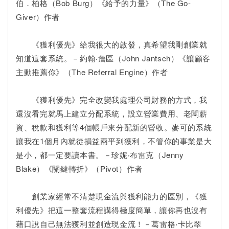
伯．柏格（Bob Burg）《給予的力量》（The Go-
Giver）作者
《獲利優先》給我很大的啟發，真希望我剛創業就
知道這套系統。－約翰‧詹區（John Jantsch）《讓顧客
主動推薦你》（The Referral Engine）作者
《獲利優先》完全改變我處理公司財務的方式，我
還沒看完就馬上建立分配系統，設立營業費用、老闆薪
資、稅款和獲利等4個帳戶來分配新的營收。麥可的系統
讓我在1個月內就從損益兩平到獲利，不管你的事業是大
是小，都一定要讀本書。－珍妮‧布雷克（Jenny
Blake）《關鍵轉折》（Pivot）作者
創業家經常不清楚現金流與獲利能力的區別，《獲
利優先》把這一整套流程講得極度簡單，讓你再也沒有
藉口說自己無法獲利並創造現金流！－葛雷格‧卡比翠