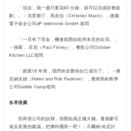
「現在，我一週只要花60 分鐘，就可以完成財務規
劃。」－克里斯汀．馬克信（Christian Maxin），德國
電子保全公司dP elektronik GmbH 老闆
「一旦有了現金，機會就開始前所未見的出現。」
－保羅． 菲尼（Paul Finney），餐飲公司October
Kitchen LLC老闆
「創業18 年來，我們終於覺得自己成功了。」－佛
克納夫婦（Helen and Rob Faulkner），澳洲馬術教學
公司Saddle Camp老闆
各界推薦
別再當公司的奴隸，快開始真正賺大錢。遵循麥可
違反直覺的建議，把獲利擺第一吧！－凡爾納‧哈尼許