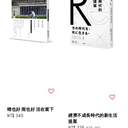
晴也好 雨也好 活在當下
經濟不成長時代的新生活
Regular
NT$ 340
提案
price
Sale
NT$ 336
Regular
NT$ 480