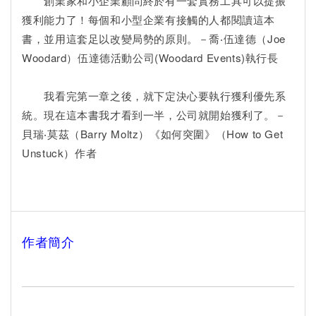
創業家和小企業顧問終於有一套實務工具可以提振
獲利能力了！每個和小型企業有接觸的人都閱讀這本
書，並用這套足以改變局勢的原則。－喬‧伍達德（Joe
Woodard）伍達德活動公司(Woodard Events)執行長
我看完第一章之後，就下定決心要執行獲利優先系
統。現在這本書我才看到一半，公司就開始獲利了。－
貝瑞‧莫茲（Barry Moltz）《如何突圍》（How to Get
Unstuck）作者
作者簡介