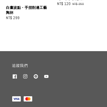
Sale
NT$ 120
Regular
NT$ 350
白晝波點・手捏削邊工藝
price
price
陶杯
Regular
NT$ 299
price
追蹤我們