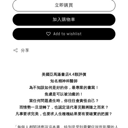
立即購買
加入購物車
Add to wishlist
分享
美國亞馬遜書店4.4顆評價
知名精神科醫師
為不知該如何是好的你，最專業的書寫！
焦慮是可以被治癒的！
當任何問題產生時，你往往會責怪自己？
而情勢一旦逆轉了，也認定這代著災難將隨之而來？
凡事要求完美，也要求人生種種結果要有要確實的把握？
「每個人都閱讀應該這本書，特別是受到憂鬱症狀所影響的人