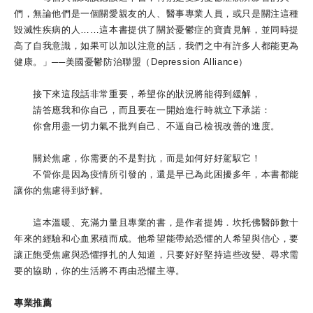
們，無論他們是一個關愛親友的人、醫事專業人員，或只是關注這種
毀滅性疾病的人……這本書提供了關於憂鬱症的寶貴見解，並同時提
高了自我意識，如果可以加以注意的話，我們之中有許多人都能更為
健康。」──美國憂鬱防治聯盟（Depression Alliance）
接下來這段話非常重要，希望你的狀況將能得到緩解，
請答應我和你自己，而且要在一開始進行時就立下承諾：
你會用盡一切力氣不批判自己、不逼自己檢視改善的進度。
關於焦慮，你需要的不是對抗，而是如何好好駕馭它！
不管你是因為疫情所引發的，還是早已為此困擾多年，本書都能
讓你的焦慮得到紓解。
這本溫暖、充滿力量且專業的書，是作者提姆．坎托佛醫師數十
年來的經驗和心血累積而成。他希望能帶給恐懼的人希望與信心，要
讓正飽受焦慮與恐懼掙扎的人知道，只要好好堅持這些改變、尋求需
要的協助，你的生活將不再由恐懼主導。
專業推薦