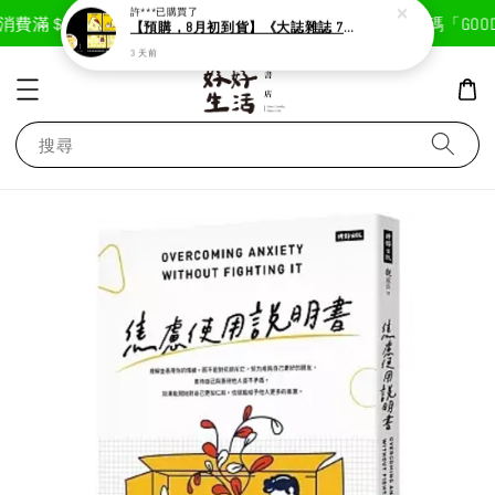
現在去購物！
消費滿＄1800免運費
首次註冊輸入折扣碼「GOODL
許***
已購買了
【預購，8月初到貨】《大誌雜誌 7月號 第 196 期》封面：布丁狗
3 天前
搜尋