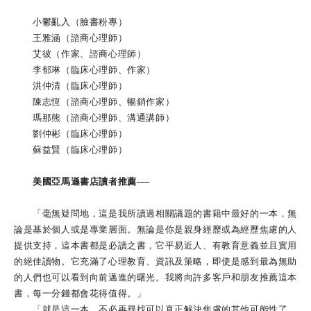
小鬱亂入（臉書粉專）
王雅涵（諮商心理師）
艾彼（作家、諮商心理師）
李郁琳（臨床心理師、作家）
洪仲清（臨床心理師）
陳志恆（諮商心理師、暢銷作家）
瑪那熊（諮商心理師、溝通講師）
劉仲彬（臨床心理師）
蘇益賢（臨床心理師）
美國亞馬遜書店讀者推薦──
「毫無疑問地，這是我所讀過相關議題的書籍中最好的一本，無
論是基於個人或是專業層面。無論是你是親身經歷或為經歷焦慮的人
提供支持，這本書都是必讀之書，它平易近人、有教育意義並且實用
的絕佳讀物。它充滿了心理教育、資訊及策略，即使是感到最為無助
的人們也可以看到向前邁進的曙光。我將向許多客戶和朋友推薦這本
書，每一分錢都會花得值得。」
「就是這一本，不必再尋找可以真正解決焦慮的其他可能性了。