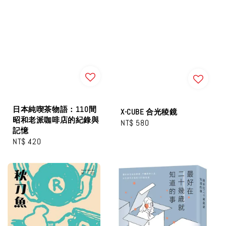
日本純喫茶物語：110間
X-CUBE 合光稜鏡
昭和老派咖啡店的紀錄與
Regular
NT$ 580
記憶
price
Regular
NT$ 420
price