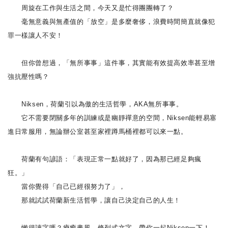
周旋在工作與生活之間，今天又是忙得團團轉了？
毫無意義與無產值的「放空」是多麼奢侈，浪費時間簡直就像犯
罪一樣讓人不安！
但你曾想過，「無所事事」這件事，其實能有效提高效率甚至增
強抗壓性嗎？
Niksen，荷蘭引以為傲的生活哲學，AKA無所事事。
它不需要閉關多年的訓練或是幽靜禪意的空間，Niksen能輕易塞
進日常服用，無論辦公室甚至家裡蹲馬桶裡都可以來一點。
荷蘭有句諺語：「表現正常一點就好了，因為那已經足夠瘋
狂。」
當你覺得「自己已經很努力了」，
那就試試荷蘭新生活哲學，讓自己決定自己的人生！
懶得讀字嗎？療癒畫風、條列式文字、帶你一起Niksen一下！