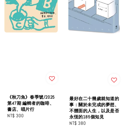
《秋刀魚》春季號/2025
最好在二十幾歲就知道的
第47期 編輯者的咖啡、
事：關於未完成的夢想、
書店、唱片行
不體面的人生，以及是否
Regular
NT$ 300
永恆的185個知見
price
Regular
NT$ 380