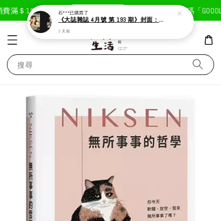
現在去購物！
費滿＄1800免運費
首次註冊輸入折扣碼「GOODLI
石***
已購買了
《大誌雜誌 4月號 第 193 期》封面：Solar 頌樂
3 天前
搜尋