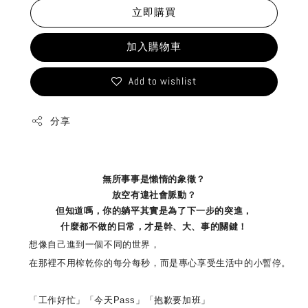
立即購買
加入購物車
Add to wishlist
分享
無所事事是懶惰的象徵？
放空有違社會脈動？
但知道嗎，你的躺平其實是為了下一步的突進，
什麼都不做的日常，才是幹、大、事的關鍵！
想像自己進到一個不同的世界，
在那裡不用榨乾你的每分每秒，而是專心享受生活中的小暫停。
「工作好忙」「今天Pass」「抱歉要加班」