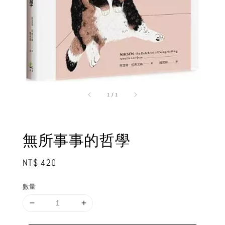
1
/
1
無所事事的哲學
Regular
NT$ 420
price
數量