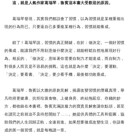
這，就是人氣作家葛瑞琴．魯賓這本書大受歡迎的原因。
葛瑞琴發現，其實我們都誤會了習慣，以為習慣就是某種重複出
現的行為而已。只要逼自己多重複某種行為，習慣就能養成。
錯了！葛瑞琴說，習慣的真正關鍵，在於：做決定。一個好習慣
的養成，能讓我們不用刻意做什麼決定，就能輕鬆自然地展現好行
為。相反的，「做決定」意味著你需要自制力才能達成，而自制力，
對很多人而言是不容易的挑戰。這也就是為什麼「決定」要運動、
「決定」要看書、「決定」要少看手機，最後都功敗垂成。
葛瑞琴．魯賓以大膽的原創見解，揭露改變習慣的潛藏真理，舉
凡吃得更健康、抗拒垃圾食物、上健身房、終結拖延症、存錢的妙
方，都收錄在本書裡。魯賓充滿說服力的寶貴見解會讓你點頭，甚至
在讀完之前就迫不及待想開始了……。她提供具體的工具和藍圖，協
助我們的人生回歸正軌，全速前進。如果想要徹底改變生活，你該養
成的第一個習慣，就是每晚讀一章。