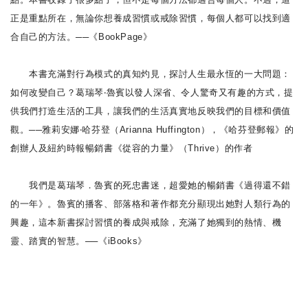
正是重點所在，無論你想養成習慣或戒除習慣，每個人都可以找到適
合自己的方法。──《BookPage》
本書充滿對行為模式的真知灼見，探討人生最永恆的一大問題：
如何改變自己？葛瑞琴‧魯賓以發人深省、令人驚奇又有趣的方式，提
供我們打造生活的工具，讓我們的生活真實地反映我們的目標和價值
觀。──雅莉安娜‧哈芬登（Arianna Huffington），《哈芬登郵報》的
創辦人及紐約時報暢銷書《從容的力量》（Thrive）的作者
我們是葛瑞琴．魯賓的死忠書迷，超愛她的暢銷書《過得還不錯
的一年》。魯賓的播客、部落格和著作都充分顯現出她對人類行為的
興趣，這本新書探討習慣的養成與戒除，充滿了她獨到的熱情、機
靈、踏實的智慧。──《iBooks》