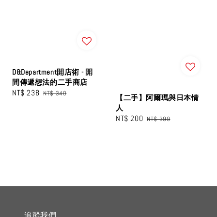
D&Department開店術 - 開
間傳遞想法的二手商店
Sale
NT$ 238
Regular
NT$ 340
【二手】阿爾瑪與日本情
price
price
人
Sale
NT$ 200
Regular
NT$ 399
price
price
追蹤我們