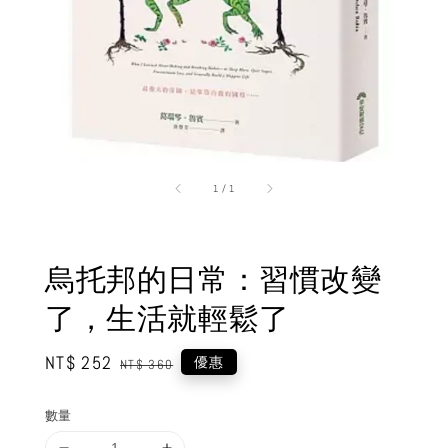
1
/
1
烏托邦的日常：習慣改變
了，生活就輕鬆了
Sale
NT$ 252
Regular
優惠
NT$ 360
price
price
數量