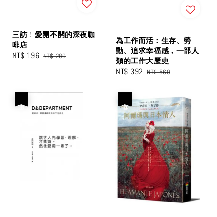
三訪！愛開不開的深夜咖
為工作而活：生存、勞
啡店
動、追求幸福感，一部人
Sale
NT$ 196
Regular
NT$ 280
類的工作大歷史
price
price
Sale
NT$ 392
Regular
NT$ 560
price
price
優惠
優惠