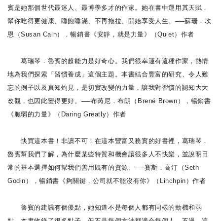
賓是她那個世代最迷人、最博學多才的作家。她在書中運用其天賦，
幫你吃得更健康、睡飽睡滿、不再拖拉、開始享受人生。──蘇珊．坎
恩（Susan Cain），暢銷書《安靜，就是力量》（Quiet）作者
葛瑞琴．魯賓的超能力是好奇心。我們很幸運有這種作家，熱情
地為我們探索「習慣養成」這個主題。本書結合豐富的研究、令人難
忘的例子以及真知灼見，是切實改變的力量，讓我對習慣的認知大大
改觀，也因此變得更好。──布芮尼．布朗（Brené Brown），暢銷書
《脆弱的力量》（Daring Greatly）作者
快買這本書！非讀不可！在這本豐富又務實的好書裡，葛瑞琴．
魯賓幫我們了解，為什麼某些特質和機會讓很多人不快樂，並說明日
常的基本選擇如何幫我們善用既有的資源。──賽斯．高汀（Seth
Godin），暢銷書《夠關鍵，公司就不能沒有你》（Linchpin）作者
魯賓的建議有個優點，她知道不是每個人都有同樣的動機和弱
點。本書收錄了很多點子，但不是每個方法都適合每個人。不過，這