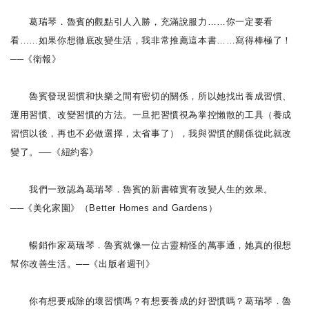
葛瑞琴．魯賓的觀點引人入勝，充滿說服力……你一定要看
看……如果你想徹底改變生活，我非常推薦這本書……寫得棒極了！
──《衛報》
魯賓發現習慣和快樂之間有密切的關係，所以她找出養成習慣、
運用習慣、改變習慣的方法。一旦把習慣視為掌控懶散的工具（養成
習慣以後，再也不必做選擇，太省事了），我與習慣的關係從此就改
變了。──《紐約客》
我們一致認為葛瑞琴．魯賓的新書確實有改變人生的效果。
──《美化家園》（Better Homes and Gardens）
暢銷作家葛瑞琴．魯賓就像一位古靈精怪的萬事通，她真的很想
幫你改善生活。──《出版者週刊》
你有想要戒除的壞習慣嗎？有想要養成的好習慣嗎？葛瑞琴．魯