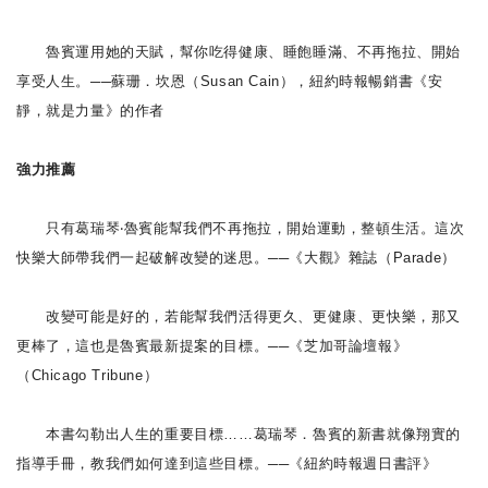
魯賓運用她的天賦，幫你吃得健康、睡飽睡滿、不再拖拉、開始
享受人生。──蘇珊．坎恩（Susan Cain），紐約時報暢銷書《安
靜，就是力量》的作者
強力推薦
只有葛瑞琴‧魯賓能幫我們不再拖拉，開始運動，整頓生活。這次
快樂大師帶我們一起破解改變的迷思。──《大觀》雜誌（Parade）
改變可能是好的，若能幫我們活得更久、更健康、更快樂，那又
更棒了，這也是魯賓最新提案的目標。──《芝加哥論壇報》
（Chicago Tribune）
本書勾勒出人生的重要目標……葛瑞琴．魯賓的新書就像翔實的
指導手冊，教我們如何達到這些目標。──《紐約時報週日書評》