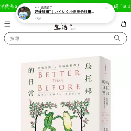
現在去購物！
消費滿＄1800免運費
首次註冊輸入折扣碼「GOODL
⋆** ༘
已購買了
好好閱讀T｜いくいく小高潮色計事務所X好好生活書店聯名款
3 天前
搜尋