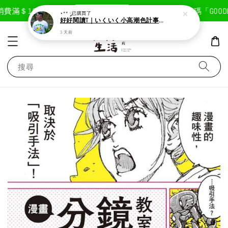
現在去購物！
費滿＄1800免運費
首次註冊輸入折扣碼「GOODLI
⋆** ༘
已購買了
好好閱讀T｜いくいく小高潮色計事務所X好好生活書店聯名款
3 天前
搜尋