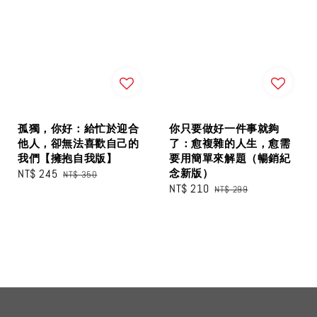
孤獨，你好：給忙於迎合
你只要做好一件事就夠
他人，卻無法喜歡自己的
了：愈複雜的人生，愈需
我們【擁抱自我版】
要用簡單來解題（暢銷紀
Sale
NT$ 245
Regular
念新版）
NT$ 350
Sale
NT$ 210
Regular
price
price
NT$ 299
price
price