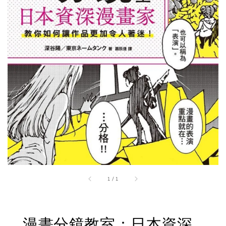
1
/
1
漫畫分鏡教室：日本資深