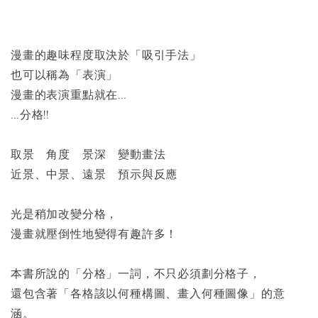
漫畫的趣味程度取決於「吸引手法」
也可以稱為「表演」
漫畫的表演重點就在…
…分格!!
取景 角度 景深 變動畫法
近景、中景、遠景 預示與反應
光是稍加改變分格，
漫畫就壓倒性地變得有趣許多！
本書所說的「分格」一詞，不只必須劃分格子，
還包含著「各格該以何種構圖、畫入何種圖像」的意
涵。